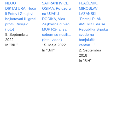
NEGO
SAHRANI IVICE
PLAČENIK,
DIKTATURA: Hoće
OSIMA: Po uzoru
MIROSLAV
li Petev i Zmajevi
na UJAKU
LAZANSKI:
bojkotovati ili igrati
DODIKA, Vicu
“Postoji PLAN
protiv Rusije?
Zeljkovića čuvao
AMERIKE da se
(foto)
MUP RS- a, sa
Republika Srpska
9. Septembra
sobom su nosili…
svede na
2022
(foto, video)
banjalučki
In "BiH"
15. Maja 2022
kanton…”
In "BiH"
2. Septembra
2018
In "BiH"