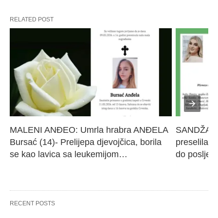
RELATED POST
MALENI ANĐEO: Umrla hrabra ANĐELA 
SANDŽAK I
Bursać (14)- Prelijepa djevojčica, borila 
preselila M
se kao lavica sa leukemijom…
do poslje
RECENT POSTS