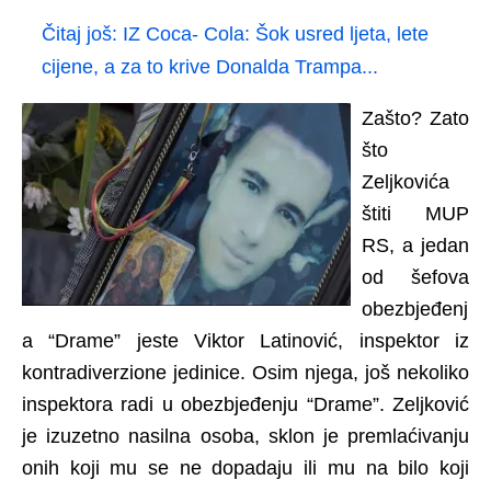
Čitaj još:
IZ Coca- Cola: Šok usred ljeta, lete
cijene, a za to krive Donalda Trampa...
Zašto? Zato
što
Zeljkovića
štiti MUP
RS, a jedan
od šefova
obezbjeđenj
a “Drame” jeste Viktor Latinović, inspektor iz
kontradiverzione jedinice. Osim njega, još nekoliko
inspektora radi u obezbjeđenju “Drame”. Zeljković
je izuzetno nasilna osoba, sklon je premlaćivanju
onih koji mu se ne dopadaju ili mu na bilo koji