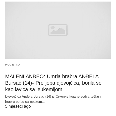
POČETNA
MALENI ANĐEO: Umrla hrabra ANĐELA
Bursać (14)- Prelijepa djevojčica, borila se
kao lavica sa leukemijom…
Djevojčica Anđela Bursać (14) iz Crvenke koja je vodila tešku i
hrabru borbu sa opakom…
5 mjeseci ago