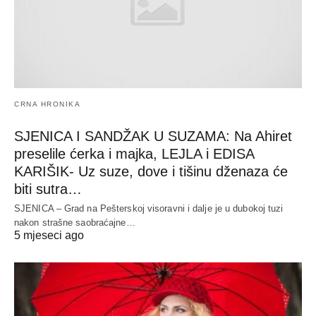
CRNA HRONIKA
SJENICA I SANDŽAK U SUZAMA: Na Ahiret
preselile ćerka i majka, LEJLA i EDISA
KARIŠIK- Uz suze, dove i tišinu dženaza će
biti sutra…
SJENICA – Grad na Pešterskoj visoravni i dalje je u dubokoj tuzi
nakon strašne saobraćajne…
5 mjeseci ago