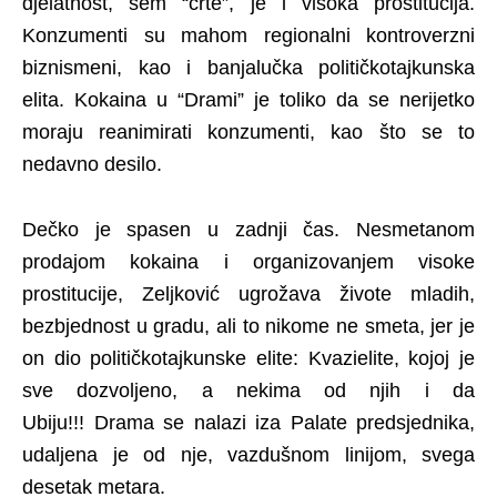
djelatnost, sem “crte”, je i visoka prostitucija.
Konzumenti su mahom regionalni kontroverzni
biznismeni, kao i banjalučka političkotajkunska
elita. Kokaina u “Drami” je toliko da se nerijetko
moraju reanimirati konzumenti, kao što se to
nedavno desilo.
Dečko je spasen u zadnji čas. Nesmetanom
prodajom kokaina i organizovanjem visoke
prostitucije, Zeljković ugrožava živote mladih,
bezbjednost u gradu, ali to nikome ne smeta, jer je
on dio političkotajkunske elite: Kvazielite, kojoj je
sve dozvoljeno, a nekima od njih i da
Ubiju!!! Drama se nalazi iza Palate predsjednika,
udaljena je od nje, vazdušnom linijom, svega
desetak metara.