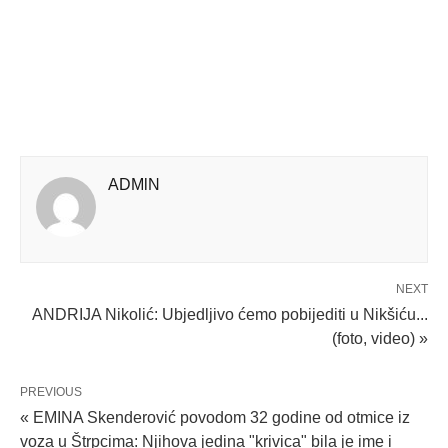
ADMlN
NEXT
ANDRIJA Nikolić: Ubjedljivo ćemo pobijediti u Nikšiću...
(foto, video) »
PREVIOUS
« EMINA Skenderović povodom 32 godine od otmice iz
voza u Štrpcima: Njihova jedina "krivica" bila je ime i