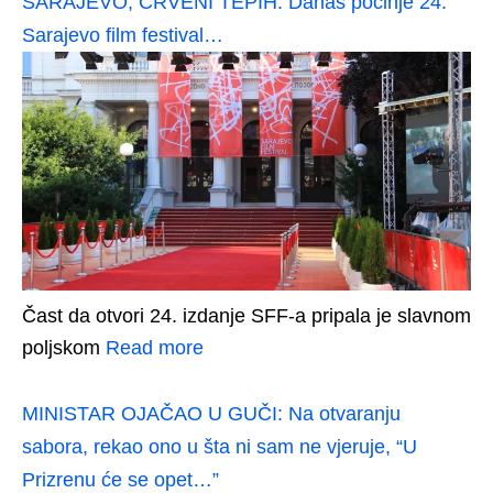
SARAJEVO, CRVENI TEPIH: Danas počinje 24.
Sarajevo film festival…
Čast da otvori 24. izdanje SFF-a pripala je slavnom
poljskom
Read more
MINISTAR OJAČAO U GUČI: Na otvaranju
sabora, rekao ono u šta ni sam ne vjeruje, “U
Prizrenu će se opet…”