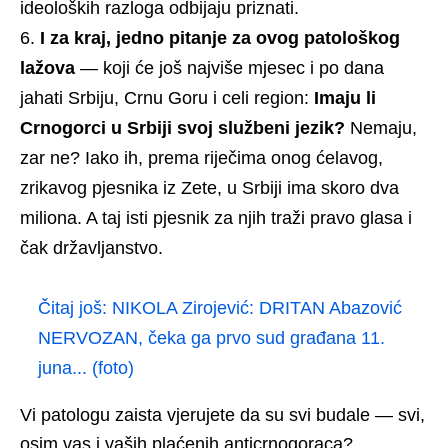
ideoloških razloga odbijaju priznati.
I za kraj, jedno pitanje za ovog patološkog
lažova
— koji će još najviše mjesec i po dana
jahati Srbiju, Crnu Goru i celi region:
Imaju li
Crnogorci u Srbiji svoj službeni jezik?
Nemaju,
zar ne? Iako ih, prema riječima onog ćelavog,
zrikavog pjesnika iz Zete, u Srbiji ima skoro dva
miliona. A taj isti pjesnik za njih traži pravo glasa i
čak državljanstvo.
Čitaj još:
NIKOLA Zirojević: DRITAN Abazović
NERVOZAN, čeka ga prvo sud građana 11.
juna... (foto)
Vi patologu zaista vjerujete da su svi budale — svi,
osim vas i vaših plaćenih anticrnogoraca?