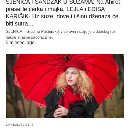
SJENICA I SANDŽAK U SUZAMA: Na Ahiret
preselile ćerka i majka, LEJLA i EDISA
KARIŠIK- Uz suze, dove i tišinu dženaza će
biti sutra…
SJENICA – Grad na Pešterskoj visoravni i dalje je u dubokoj tuzi
nakon strašne saobraćajne…
5 mjeseci ago
ZANIMLJIVOSTI