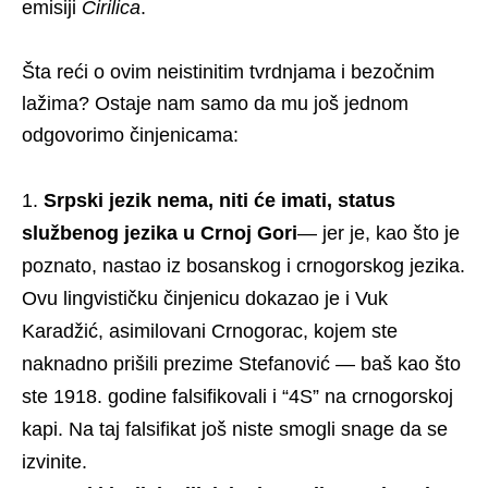
emisiji
Ćirilica
.
Šta reći o ovim neistinitim tvrdnjama i bezočnim
lažima? Ostaje nam samo da mu još jednom
odgovorimo činjenicama:
Srpski jezik nema, niti će imati, status
službenog jezika u Crnoj Gori
— jer je, kao što je
poznato, nastao iz bosanskog i crnogorskog jezika.
Ovu lingvističku činjenicu dokazao je i Vuk
Karadžić, asimilovani Crnogorac, kojem ste
naknadno prišili prezime Stefanović — baš kao što
ste 1918. godine falsifikovali i “4S” na crnogorskoj
kapi. Na taj falsifikat još niste smogli snage da se
izvinite.