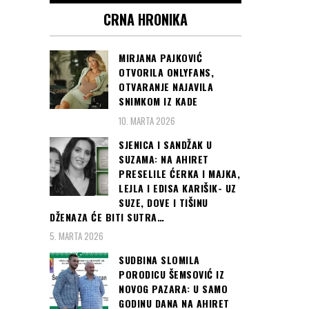
CRNA HRONIKA
MIRJANA PAJKOVIĆ
OTVORILA ONLYFANS,
OTVARANJE NAJAVILA
SNIMKOM IZ KADE
10. MARTA 2026
SJENICA I SANDŽAK U
SUZAMA: NA AHIRET
PRESELILE ĆERKA I MAJKA,
LEJLA I EDISA KARIŠIK- UZ
SUZE, DOVE I TIŠINU
DŽENAZA ĆE BITI SUTRA…
5. MARTA 2026
SUDBINA SLOMILA
PORODICU ŠEMSOVIĆ IZ
NOVOG PAZARA: U SAMO
GODINU DANA NA AHIRET