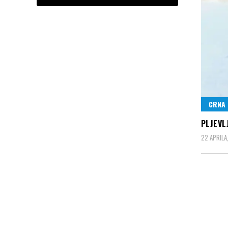
CRNA
PLJEVL
22 APRILA