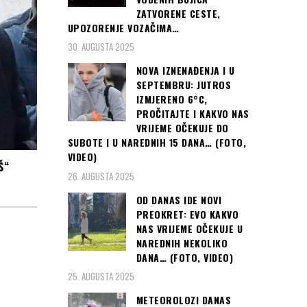
ZATVORENE CESTE,
UPOZORENJE VOZAČIMA…
30. AUGUSTA 2025
NOVA IZNENAĐENJA I U
SEPTEMBRU: JUTROS
IZMJERENO 6°C,
PROČITAJTE I KAKVO NAS
VRIJEME OČEKUJE DO
SUBOTE I U NAREDNIH 15 DANA… (FOTO,
VIDEO)
Š“
26. AUGUSTA 2025
OD DANAS IDE NOVI
PREOKRET: EVO KAKVO
NAS VRIJEME OČEKUJE U
NAREDNIH NEKOLIKO
DANA… (FOTO, VIDEO)
25. AUGUSTA 2025
METEOROLOZI DANAS