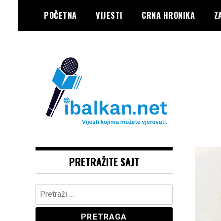
Skip
POČETNA
VIJESTI
CRNA HRONIKA
Z
to
content
Vaše Pravo, Vaš Portal
IBALKAN
PRETRAŽITE SAJT
Pretraga: