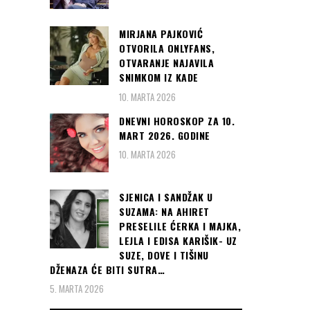
MIRJANA PAJKOVIĆ
OTVORILA ONLYFANS,
OTVARANJE NAJAVILA
SNIMKOM IZ KADE
10. MARTA 2026
DNEVNI HOROSKOP ZA 10.
MART 2026. GODINE
10. MARTA 2026
SJENICA I SANDŽAK U
SUZAMA: NA AHIRET
PRESELILE ĆERKA I MAJKA,
LEJLA I EDISA KARIŠIK- UZ
SUZE, DOVE I TIŠINU
DŽENAZA ĆE BITI SUTRA…
5. MARTA 2026