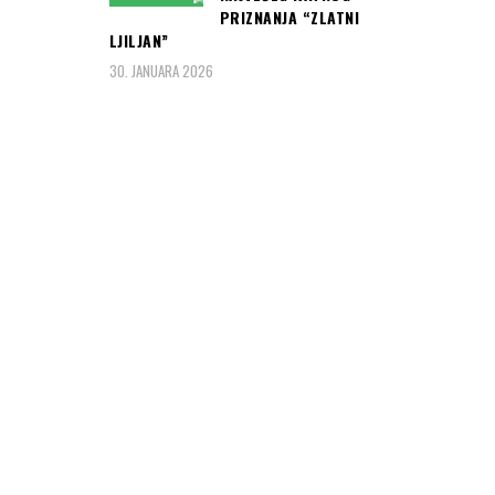
PRIZNANJA “ZLATNI
LJILJAN”
30. JANUARA 2026