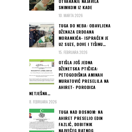
OTVARANJE NAJAVILA
SNIMKOM IZ KADE
10. MARTA 2026
TUGA DO NEBA: OBAVLJENA
DŽENAZA ERDOANA
MORANKIĆA- ISPRAĆEN JE
UZ SUZE, DOVE I TIŠINU…
15. FEBRUARA 2026
OTIŠLA JOŠ JEDNA
DŽENETSKA PTIČICA:
PETOGODIŠNJA AMINAH
MURATOVIĆ PRESELILA NA
AHIRET- PORODICA
NETJEŠNA…
8. FEBRUARA 2026
TUGA NAD BOSNOM: NA
AHIRET PRESELIO EDIN
FAZLIĆ, DOBITNIK
NAJVEĆEG RATNOG