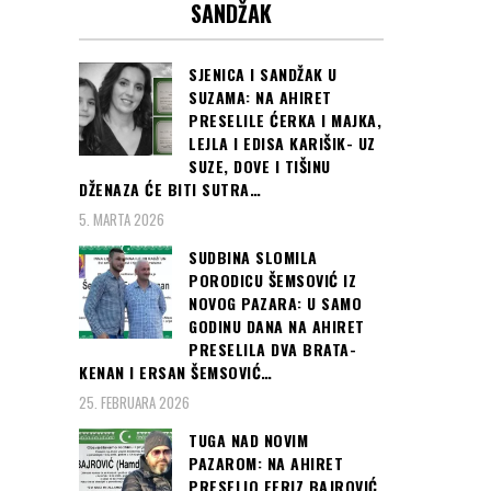
SANDŽAK
SJENICA I SANDŽAK U
SUZAMA: NA AHIRET
PRESELILE ĆERKA I MAJKA,
LEJLA I EDISA KARIŠIK- UZ
SUZE, DOVE I TIŠINU
DŽENAZA ĆE BITI SUTRA…
5. MARTA 2026
SUDBINA SLOMILA
PORODICU ŠEMSOVIĆ IZ
NOVOG PAZARA: U SAMO
GODINU DANA NA AHIRET
PRESELILA DVA BRATA-
KENAN I ERSAN ŠEMSOVIĆ…
25. FEBRUARA 2026
TUGA NAD NOVIM
PAZAROM: NA AHIRET
PRESELIO FERIZ BAJROVIĆ