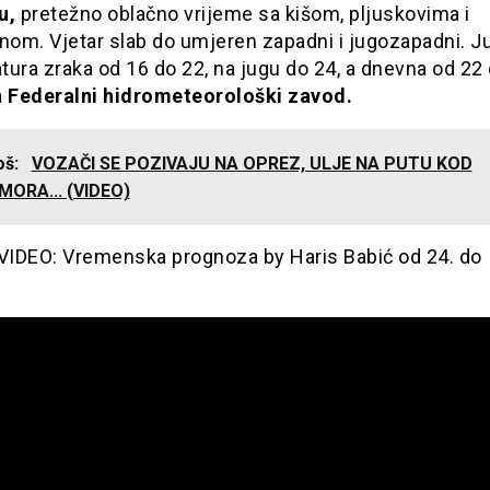
u,
pretežno oblačno vrijeme sa kišom, pljuskovima i
nom. Vjetar slab do umjeren zapadni i jugozapadni. J
ura zraka od 16 do 22, na jugu do 24, a dnevna od 22
a
Federalni hidrometeorološki zavod.
još:
VOZAČI SE POZIVAJU NA OPREZ, ULJE NA PUTU KOD
ORA... (VIDEO)
IDEO: Vremenska prognoza by Haris Babić od 24. do 