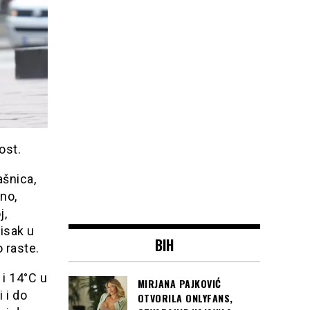
ost.
ašnica,
vno,
j,
isak u
BIH
 raste.
i 14°C u
MIRJANA PAJKOVIĆ
 i do
OTVORILA ONLYFANS,