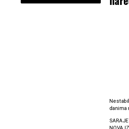
nare
Nestabil
danima 
SARAJEVO
NOVA IZ