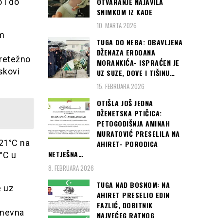
OTVARANJE NAJAVILA
 i do
SNIMKOM IZ KADE
10. MARTA 2026
im
TUGA DO NEBA: OBAVLJENA
DŽENAZA ERDOANA
pretežno
MORANKIĆA- ISPRAĆEN JE
skovi
UZ SUZE, DOVE I TIŠINU…
15. FEBRUARA 2026
OTIŠLA JOŠ JEDNA
DŽENETSKA PTIČICA:
PETOGODIŠNJA AMINAH
MURATOVIĆ PRESELILA NA
 21°C na
AHIRET- PORODICA
NETJEŠNA…
°C u
8. FEBRUARA 2026
TUGA NAD BOSNOM: NA
e uz
AHIRET PRESELIO EDIN
FAZLIĆ, DOBITNIK
Dnevna
NAJVEĆEG RATNOG