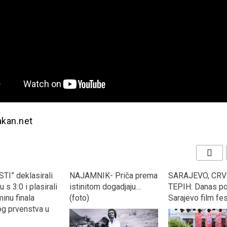
akan.net
TI” deklasirali
NAJAMNIK- Priča prema
SARAJEVO, CRV
 s 3:0 i plasirali
istinitom dogadjaju…
TEPIH: Danas po
inu finala
(foto)
Sarajevo film fes
og prvenstva u