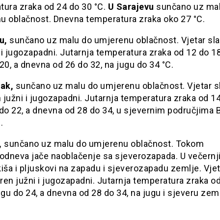
tura zraka od 24 do 30 °C.
U Sarajevu
sunčano uz mal
u oblačnost. Dnevna temperatura zraka oko 27 °C.
u,
sunčano uz malu do umjerenu oblačnost. Vjetar sl
i jugozapadni. Jutarnja temperatura zraka od 12 do 18
20, a dnevna od 26 do 32, na jugu do 34 °C.
tak,
sunčano uz malu do umjerenu oblačnost. Vjetar s
južni i jugozapadni. Jutarnja temperatura zraka od 14
 do 22, a dnevna od 28 do 34, u sjevernim područjima
.
,
sunčano uz malu do umjerenu oblačnost. Tokom
podneva jače naoblačenje sa sjeverozapada. U večern
iša i pljuskovi na zapadu i sjeverozapadu zemlje. Vjet
en južni i jugozapadni. Jutarnja temperatura zraka o
ugu do 24, a dnevna od 28 do 34, na jugu i sjeveru zem