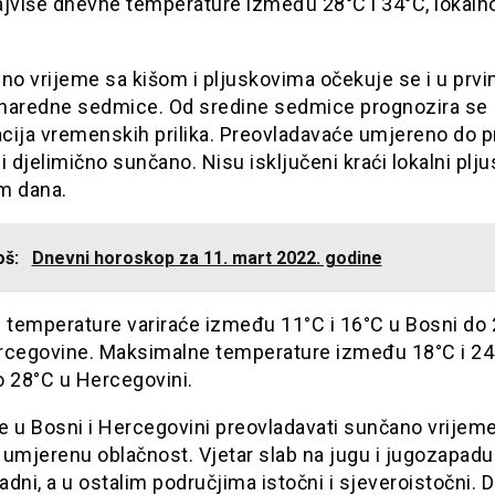
jviše dnevne temperature između 28°C i 34°C, lokalno
no vrijeme sa kišom i pljuskovima očekuje se i u prv
naredne sedmice. Od sredine sedmice prognozira se
acija vremenskih prilika. Preovladavaće umjereno do 
i djelimično sunčano. Nisu isključeni kraći lokalni plju
m dana.
još:
Dnevni horoskop za 11. mart 2022. godine
e temperature variraće između 11°C i 16°C u Bosni do
rcegovine. Maksimalne temperature između 18°C i 24
o 28°C u Hercegovini.
e u Bosni i Hercegovini preovladavati sunčano vrijem
 umjerenu oblačnost. Vjetar slab na jugu i jugozapadu
dni, a u ostalim područjima istočni i sjeveroistočni. 