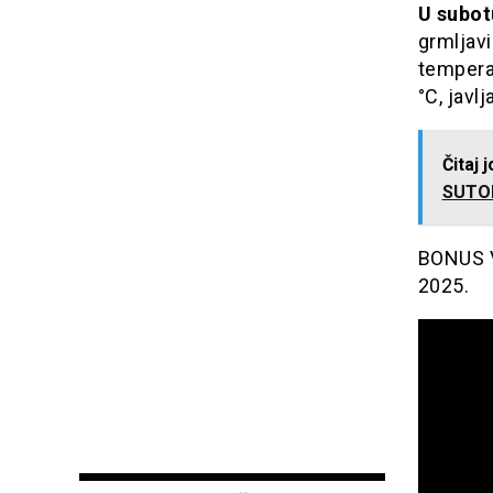
U subot
grmljavi
temperat
°C, javlj
Čitaj 
SUTOM
BONUS V
2025.