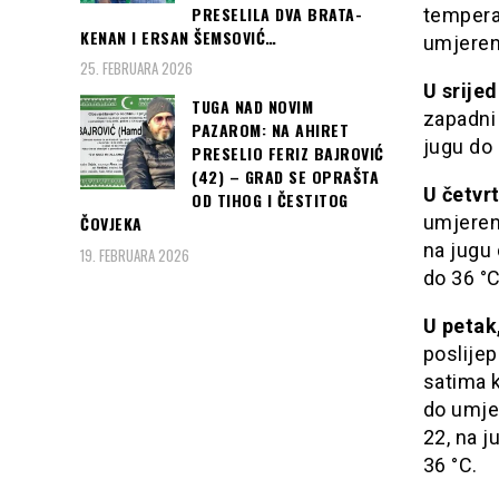
PRESELILA DVA BRATA-
tempera
KENAN I ERSAN ŠEMSOVIĆ…
umjeren
25. FEBRUARA 2026
U srijed
TUGA NAD NOVIM
zapadni 
PAZAROM: NA AHIRET
jugu do 
PRESELIO FERIZ BAJROVIĆ
(42) – GRAD SE OPRAŠTA
U četvr
OD TIHOG I ČESTITOG
umjeren 
ČOVJEKA
na jugu
19. FEBRUARA 2026
do 36 °C
U petak
poslije
satima k
do umjer
22, na j
36 °C.