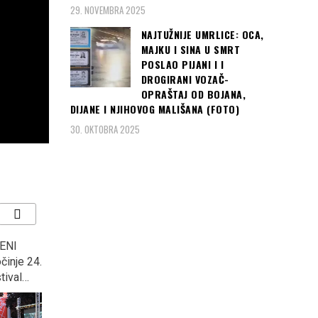
29. NOVEMBRA 2025
NAJTUŽNIJE UMRLICE: OCA,
MAJKU I SINA U SMRT
POSLAO PIJANI I I
DROGIRANI VOZAČ-
OPRAŠTAJ OD BOJANA,
DIJANE I NJIHOVOG MALIŠANA (FOTO)
30. OKTOBRA 2025
ENI
MINISTAR OJAČAO U
“KOCKASTI” deklasirali
činje 24.
GUČI: Na otvaranju
Argentinu s 3:0 i plasirali
tival…
sabora, rekao ono u šta
se u osminu finala
ni sam ne vjeruje, “U
Svjetskog prvenstva u
Prizrenu će se opet…”
Rusiji