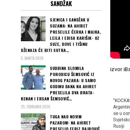
SANDŽAK
SJENICA I SANDŽAK U
SUZAMA: NA AHIRET
PRESELILE ĆERKA I MAJKA,
LEJLA I EDISA KARIŠIK- UZ
SUZE, DOVE I TIŠINU
DŽENAZA ĆE BITI SUTRA…
5. MARTA 2026
SUDBINA SLOMILA
izvor iB
PORODICU ŠEMSOVIĆ IZ
NOVOG PAZARA: U SAMO
GODINU DANA NA AHIRET
PRESELILA DVA BRATA-
KENAN I ERSAN ŠEMSOVIĆ…
SARAJEVO, CRVENI
MINISTAR OJAČAO U
“KOCKAS
25. FEBRUARA 2026
TEPIH: Danas počinje 24.
GUČI: Na otvaranju
Argentinu
Sarajevo film festival…
sabora, rekao ono u šta
se u osm
TUGA NAD NOVIM
ni sam ne vjeruje, “U
Svjetsk
PAZAROM: NA AHIRET
Prizrenu će se opet…”
Rusiji
PRESELIO FERIZ BAJROVIĆ