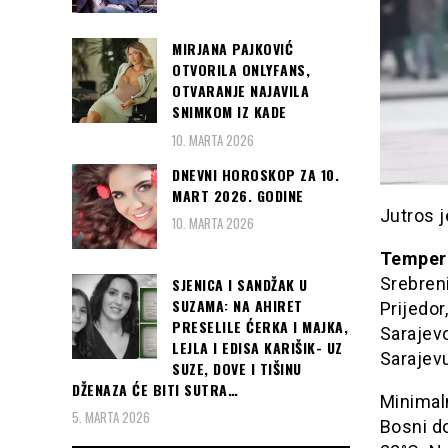
MIRJANA PAJKOVIĆ
OTVORILA ONLYFANS,
OTVARANJE NAJAVILA
SNIMKOM IZ KADE
10. MARTA 2026
DNEVNI HOROSKOP ZA 10.
MART 2026. GODINE
Jutros 
10. MARTA 2026
Tempera
Srebreni
SJENICA I SANDŽAK U
SUZAMA: NA AHIRET
Prijedor
PRESELILE ĆERKA I MAJKA,
Sarajevo
LEJLA I EDISA KARIŠIK- UZ
Sarajevu
SUZE, DOVE I TIŠINU
DŽENAZA ĆE BITI SUTRA…
Minimal
5. MARTA 2026
Bosni do