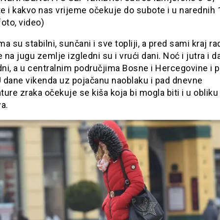
te i kakvo nas vrijeme očekuje do subote i u narednih 
oto, video)
a su stabilni, sunčani i sve topliji, a pred sami kraj r
na jugu zemlje izgledni su i vrući dani. Noć i jutra i d
dni, a u centralnim područjima Bosne i Hercegovine i p
 U dane vikenda uz pojačanu naoblaku i pad dnevne
ure zraka očekuje se kiša koja bi mogla biti i u obliku
a.