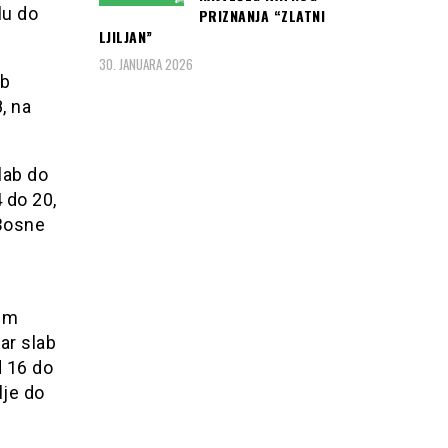
u do
PRIZNANJA “ZLATNI
LJILJAN”
30. JANUARA 2026
ab
, na
lab do
 do 20,
 Bosne
jim
ar slab
d 16 do
lje do