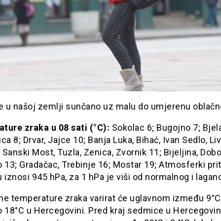
je u našoj zemlji sunčano uz malu do umjerenu oblačn
ture zraka u 08 sati (°C):
Sokolac 6; Bugojno 7; Bjel
ca 8; Drvar, Jajce 10; Banja Luka, Bihać, Ivan Sedlo, Li
, Sanski Most, Tuzla, Zenica, Zvornik 11; Bijeljina, Dobo
 13; Gradačac, Trebinje 16; Mostar 19; Atmosferki prit
 iznosi 945 hPa, za 1 hPa je viši od normalnog i lagano
ne temperature zraka varirat će uglavnom između 9°C 
 18°C u Hercegovini. Pred kraj sedmice u Hercegovini