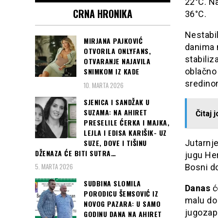
22°C. Na
CRNA HRONIKA
36°C.
Nestabil
MIRJANA PAJKOVIĆ
danima 
OTVORILA ONLYFANS,
stabiliz
OTVARANJE NAJAVILA
oblačno 
SNIMKOM IZ KADE
sredino
10. MARTA 2026
SJENICA I SANDŽAK U
SUZAMA: NA AHIRET
Čitaj 
PRESELILE ĆERKA I MAJKA,
LEJLA I EDISA KARIŠIK- UZ
SUZE, DOVE I TIŠINU
Jutarnj
DŽENAZA ĆE BITI SUTRA…
jugu He
5. MARTA 2026
Bosni d
SUDBINA SLOMILA
Danas
ć
PORODICU ŠEMSOVIĆ IZ
malu do
NOVOG PAZARA: U SAMO
jugozapa
GODINU DANA NA AHIRET