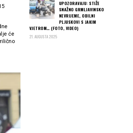
UPOZORAVAJU: STIŽE
15
SNAŽNO GRMLJAVINSKO
NEVRIJEME, OBILNI
PLJUSKOVI S JAKIM
adne
VJETROM… (FOTO, VIDEO)
alje će
21. AUGUSTA 2025
rilično