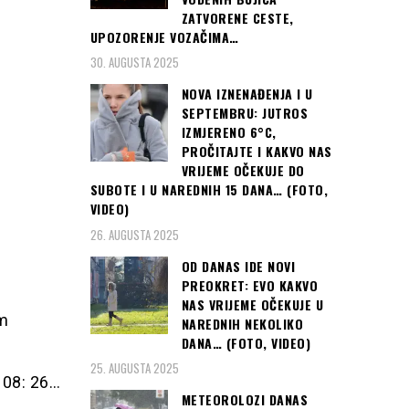
ZATVORENE CESTE,
UPOZORENJE VOZAČIMA…
30. AUGUSTA 2025
NOVA IZNENAĐENJA I U
SEPTEMBRU: JUTROS
IZMJERENO 6°C,
PROČITAJTE I KAKVO NAS
VRIJEME OČEKUJE DO
SUBOTE I U NAREDNIH 15 DANA… (FOTO,
VIDEO)
26. AUGUSTA 2025
OD DANAS IDE NOVI
PREOKRET: EVO KAKVO
NAS VRIJEME OČEKUJE U
im
NAREDNIH NEKOLIKO
DANA… (FOTO, VIDEO)
25. AUGUSTA 2025
… 08: 26…
METEOROLOZI DANAS