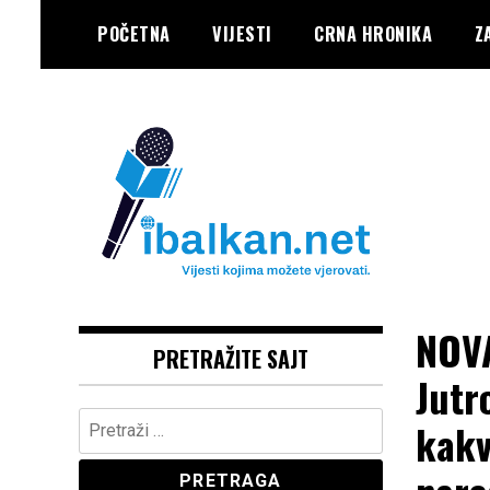
Skip
POČETNA
VIJESTI
CRNA HRONIKA
Z
to
content
Vaše Pravo, Vaš Portal
IBALKAN
NOVA
PRETRAŽITE SAJT
Jutr
Pretraga:
kakv