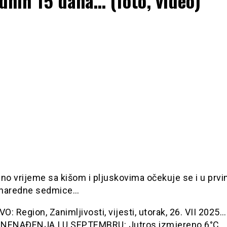
dnih 15 dana… (foto, video)
no vrijeme sa kišom i pljuskovima očekuje se i u prv
naredne sedmice…
: Region, Zanimljivosti, vijesti, utorak, 26. VII 2025
NENAĐENJA I U SEPTEMBRU: Jutros izmjereno 6°C,