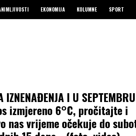
ANIMLJIVOSTI
EKONOMIJA
KOLUMNE
SPORT
 IZNENAĐENJA I U SEPTEMBRU
os izmjereno 6°C, pročitajte i
o nas vrijeme očekuje do subot