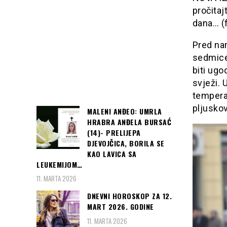
pročitaj
dana… (f
Pred nam
sedmice 
biti ugo
svježi.
temperat
pljuskov
MALENI ANĐEO: UMRLA
HRABRA ANĐELA BURSAĆ
(14)- PRELIJEPA
DJEVOJČICA, BORILA SE
KAO LAVICA SA
LEUKEMIJOM…
11. MARTA 2026
DNEVNI HOROSKOP ZA 12.
MART 2026. GODINE
11. MARTA 2026