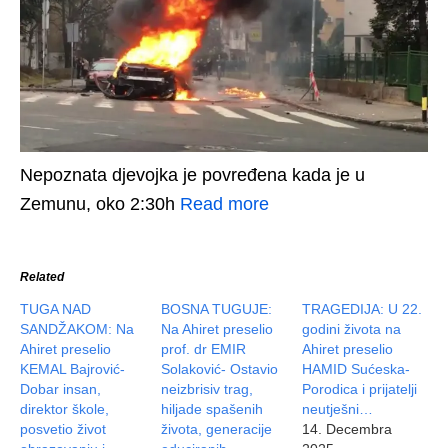
Nepoznata djevojka je povređena kada je u
Zemunu, oko 2:30h
Read more
Related
TUGA NAD
BOSNA TUGUJE:
TRAGEDIJA: U 22.
SANDŽAKOM: Na
Na Ahiret preselio
godini života na
Ahiret preselio
prof. dr EMIR
Ahiret preselio
KEMAL Bajrović-
Solaković- Ostavio
HAMID Sućeska-
Dobar insan,
neizbrisiv trag,
Porodica i prijatelji
direktor škole,
hiljade spašenih
neutješni…
posvetio život
života, generacije
14. Decembra