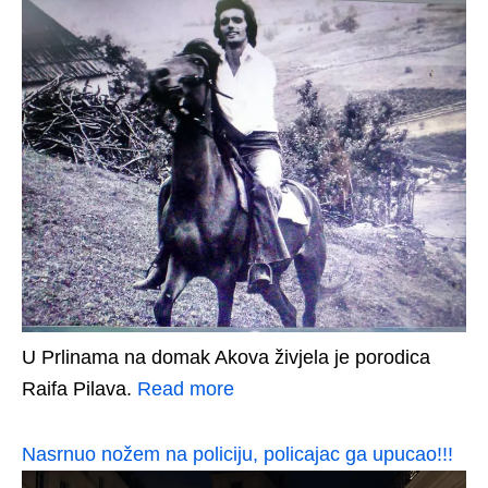
U Prlinama na domak Akova živjela je porodica
Raifa Pilava.
Read more
Nasrnuo nožem na policiju, policajac ga upucao!!!