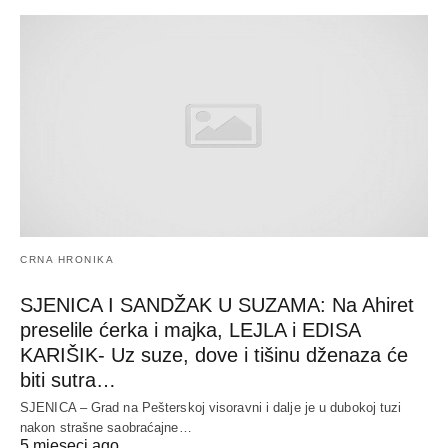
CRNA HRONIKA
SJENICA I SANDŽAK U SUZAMA: Na Ahiret
preselile ćerka i majka, LEJLA i EDISA
KARIŠIK- Uz suze, dove i tišinu dženaza će
biti sutra…
SJENICA – Grad na Pešterskoj visoravni i dalje je u dubokoj tuzi
nakon strašne saobraćajne…
5 mjeseci ago