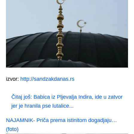
izvor:
http://sandzakdanas.rs
Čitaj još:
Babica iz Pljevalja Indira, ide u zatvor
jer je hranila pse lutalice...
NAJAMNIK- Priča prema istinitom dogadjaju…
(foto)