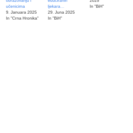
obrazovanju i
educiranih
2025
učenicima
ljekara…
In "BiH"
9. Januara 2025
29. Juna 2025
In "Crna Hronika"
In "BiH"