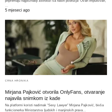
pripremaju najpoznatiji astrolozi sa naših područja- Ovan impulsivan,
…
5 mjeseci ago
CRNA HRONIKA
Mirjana Pajković otvorila OnlyFans, otvaranje
najavila snimkom iz kade
Na platformi koristi nadimak “Sexy Lawyer” Mirjana Pajković, bivša
funkcionerka Ministarstva ljudskih i manjinskih prava…