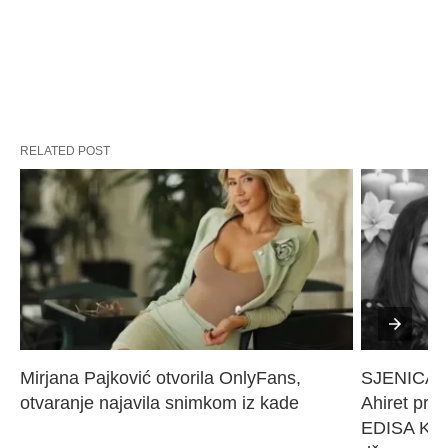
RELATED POST
Mirjana Pajković otvorila OnlyFans, 
SJENICA 
otvaranje najavila snimkom iz kade
Ahiret pres
EDISA KARI