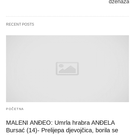
dženaza će
RECENT POSTS
POČETNA
MALENI ANĐEO: Umrla hrabra ANĐELA
Bursać (14)- Prelijepa djevojčica, borila se