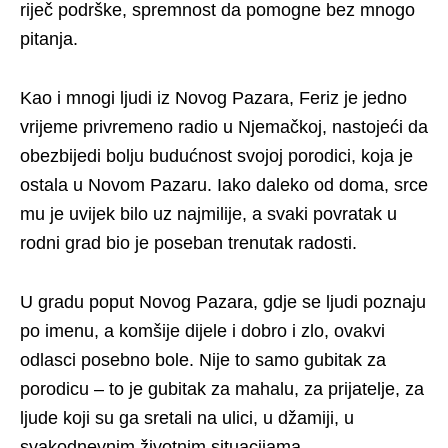
riječ podrške, spremnost da pomogne bez mnogo
pitanja.
Kao i mnogi ljudi iz Novog Pazara, Feriz je jedno
vrijeme privremeno radio u Njemačkoj, nastojeći da
obezbijedi bolju budućnost svojoj porodici, koja je
ostala u Novom Pazaru. Iako daleko od doma, srce
mu je uvijek bilo uz najmilije, a svaki povratak u
rodni grad bio je poseban trenutak radosti.
U gradu poput Novog Pazara, gdje se ljudi poznaju
po imenu, a komšije dijele i dobro i zlo, ovakvi
odlasci posebno bole. Nije to samo gubitak za
porodicu – to je gubitak za mahalu, za prijatelje, za
ljude koji su ga sretali na ulici, u džamiji, u
svakodnevnim životnim situacijama.