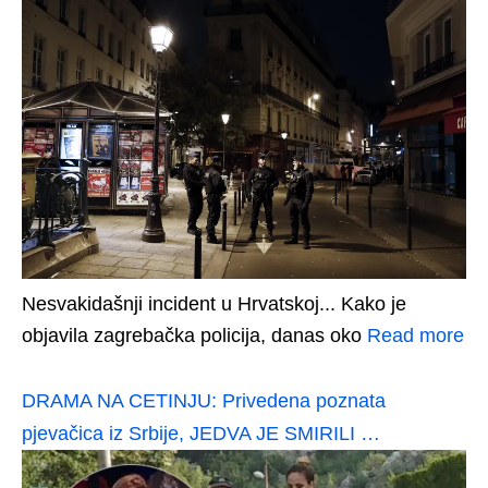
Nesvakidašnji incident u Hrvatskoj... Kako je
objavila zagrebačka policija, danas oko
Read more
DRAMA NA CETINJU: Privedena poznata
pjevačica iz Srbije, JEDVA JE SMIRILI …