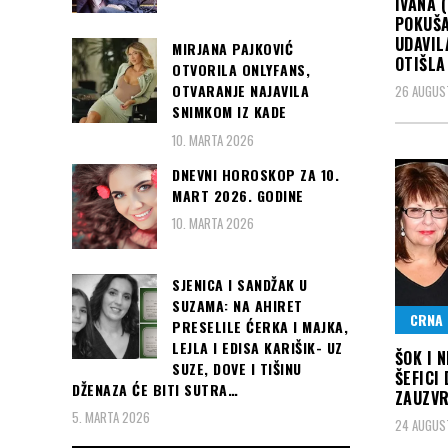
IVANA 
POKUŠA
UDAVIL
MIRJANA PAJKOVIĆ
OTIŠLA
OTVORILA ONLYFANS,
OTVARANJE NAJAVILA
26 AUGUS
SNIMKOM IZ KADE
10. MARTA 2026
DNEVNI HOROSKOP ZA 10.
MART 2026. GODINE
10. MARTA 2026
SJENICA I SANDŽAK U
SUZAMA: NA AHIRET
CRNA 
PRESELILE ĆERKA I MAJKA,
LEJLA I EDISA KARIŠIK- UZ
ŠOK I 
SUZE, DOVE I TIŠINU
ŠEFICI 
DŽENAZA ĆE BITI SUTRA…
ZAUZVR
5. MARTA 2026
24 AUGUS