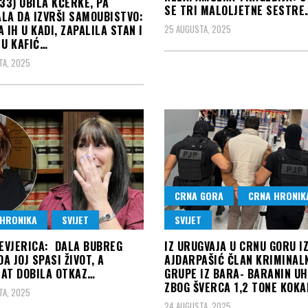
(33) UBILA KĆERKE, PA
SE TRI MALOLJETNE SESTRE
LA DA IZVRŠI SAMOUBISTVO:
A IH U KADI, ZAPALILA STAN I
25 AUGUSTA, 2025
 U KAFIĆ…
TA, 2025
CRNA GORA
CRNA HRONIK
HRONIKA
SVIJET
SVIJET
NEVJERICA: DALA BUBREG
IZ URUGVAJA U CRNU GORU I
DA JOJ SPASI ŽIVOT, A
AJDARPAŠIĆ ČLAN KRIMINAL
AT DOBILA OTKAZ…
GRUPE IZ BARA- BARANIN U
ZBOG ŠVERCA 1,2 TONE KOKA
TA, 2025
24 AUGUSTA, 2025