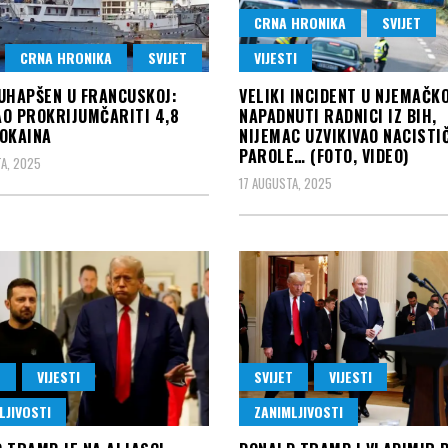
CRNA HRONIKA
SVIJET
VIJESTI
CRNA HRONIKA
SVIJET
VELIKI INCIDENT U NJEMAČKO
UHAPŠEN U FRANCUSKOJ:
NAPADNUTI RADNICI IZ BIH,
O PROKRIJUMČARITI 4,8
NIJEMAC UZVIKIVAO NACISTI
OKAINA
PAROLE… (FOTO, VIDEO)
A, 2025
17 AUGUSTA, 2025
T
VIJESTI
SVIJET
VIJESTI
LJIVOSTI
ZANIMLJIVOSTI