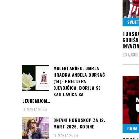
SVIJE
TURSKA
GODIŠN
INVAZI
30 AUGUS
MALENI ANĐEO: UMRLA
HRABRA ANĐELA BURSAĆ
(14)- PRELIJEPA
DJEVOJČICA, BORILA SE
KAO LAVICA SA
LEUKEMIJOM…
11. MARTA 2026
DNEVNI HOROSKOP ZA 12.
MART 2026. GODINE
CRNA 
11. MARTA 2026