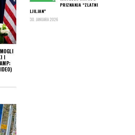
PRIZNANJA “ZLATNI
LJILJAN”
30. JANUARA 2026
 MOGLI
I I
RAMP:
IDEO)