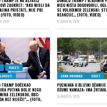
 TRAMP JE NA ALJASCI
DONALD TRAMP I VLADIMIR 
NOVI ZAOKRET: “AKO MISLI DA
NISU NIŠTA DOGOVORILI, OGL
AJINA PRISTATI, NIJE PRI
SE VOLODIMIR ZELENSKI: ST
 (FOTO, VIDEO)
REAKCIJE… (FOTO, VIDEO)
A, 2025
16 AUGUSTA, 2025
T
VIJESTI
LJIVOSTI
CRNA HRONIKA
SVIJET
D TRAMP DOČEKAO
PUCNJAVA U BLIZINI DŽAMIJE
IRA PUTINA BOLJE NEGO
DŽUME NAMAZA: IMA ŽRTAVA
MIRA ZELENSKOG, BBC:
15 AUGUSTA, 2025
DA BEZ RIJEČI!”… (FOTO,