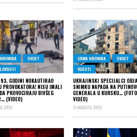
CRNA HRONIKA
SVIJET
HRONIKA
SVIJET
VIJESTI
LJIVOSTI
UKRAJINSKI SPECIJALCI OBJA
 93. GODINI NOKAUTIRAO
SNIMKU NAPADA NA PUTINOV
U PROVOKATORA! NISU IMALI
GENERALA U KURSKU… (FOTO
DA PROVOCIRAJU BIVŠEG
VIDEO)
… (VIDEO)
21 AUGUSTA, 2025
A, 2025