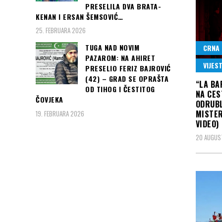
PRESELILA DVA BRATA-
KENAN I ERSAN ŠEMSOVIĆ…
25. FEBRUARA 2026
TUGA NAD NOVIM
CRNA 
PAZAROM: NA AHIRET
VIJEST
PRESELIO FERIZ BAJROVIĆ
(42) – GRAD SE OPRAŠTA
“LA BA
OD TIHOG I ČESTITOG
NA CES
ČOVJEKA
ODRUBL
MISTER
19. FEBRUARA 2026
VIDEO)
20 AUGUS