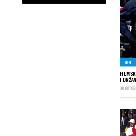
BIH
FILMSK
I DRŽA
30 OKTOB