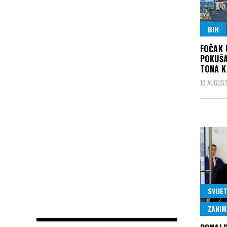
BIH
FOČAK 
POKUŠA
TONA K
19 AUGUST
SVIJE
ZANIM