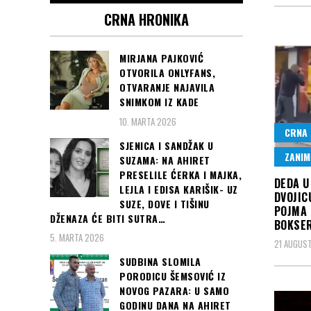
CRNA HRONIKA
MIRJANA PAJKOVIĆ
OTVORILA ONLYFANS,
OTVARANJE NAJAVILA
SNIMKOM IZ KADE
10. MARTA 2026
CRNA 
SJENICA I SANDŽAK U
ZANIM
SUZAMA: NA AHIRET
PRESELILE ĆERKA I MAJKA,
DEDA U
LEJLA I EDISA KARIŠIK- UZ
DVOJIC
SUZE, DOVE I TIŠINU
POJMA 
DŽENAZA ĆE BITI SUTRA…
BOKSER
5. MARTA 2026
21 AUGUST
SUDBINA SLOMILA
PORODICU ŠEMSOVIĆ IZ
NOVOG PAZARA: U SAMO
GODINU DANA NA AHIRET