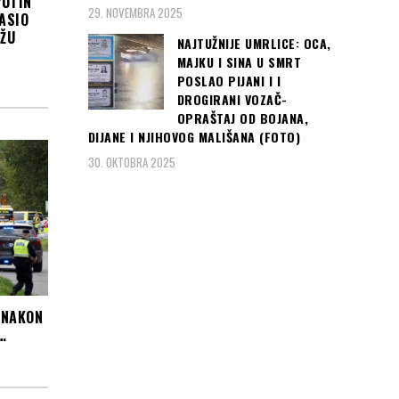
PUTIN
29. NOVEMBRA 2025
ASIO
IŽU
NAJTUŽNIJE UMRLICE: OCA,
MAJKU I SINA U SMRT
POSLAO PIJANI I I
DROGIRANI VOZAČ-
OPRAŠTAJ OD BOJANA,
DIJANE I NJIHOVOG MALIŠANA (FOTO)
30. OKTOBRA 2025
 NAKON
…