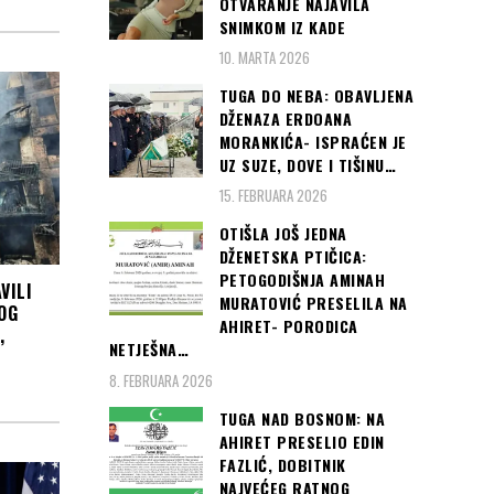
OTVARANJE NAJAVILA
SNIMKOM IZ KADE
10. MARTA 2026
TUGA DO NEBA: OBAVLJENA
DŽENAZA ERDOANA
MORANKIĆA- ISPRAĆEN JE
UZ SUZE, DOVE I TIŠINU…
15. FEBRUARA 2026
OTIŠLA JOŠ JEDNA
DŽENETSKA PTIČICA:
PETOGODIŠNJA AMINAH
VILI
MURATOVIĆ PRESELILA NA
OG
AHIRET- PORODICA
,
NETJEŠNA…
8. FEBRUARA 2026
TUGA NAD BOSNOM: NA
AHIRET PRESELIO EDIN
FAZLIĆ, DOBITNIK
NAJVEĆEG RATNOG