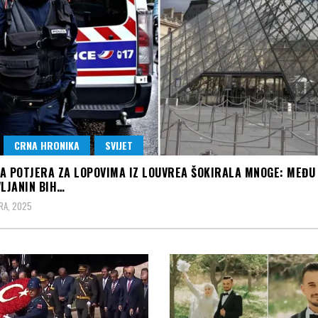
CRNA HRONIKA
SVIJET
A POTJERA ZA LOPOVIMA IZ LOUVREA ŠOKIRALA MNOGE: MEĐU
VLJANIN BIH…
RA, 2025