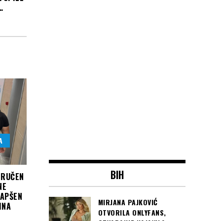
…
A
BIH
ZRUČEN
NE
HAPŠEN
MIRJANA PAJKOVIĆ
INA
OTVORILA ONLYFANS,