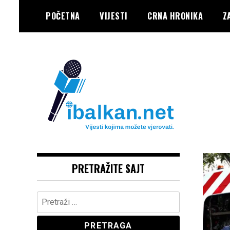
Skip
POČETNA
VIJESTI
CRNA HRONIKA
Z
to
content
Vaše Pravo, Vaš Portal
IBALKAN
PRETRAŽITE SAJT
Pretraga: