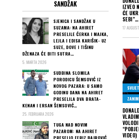
DONALD
SANDŽAK
IZVEO 
ĆE UKR
SEBI”…
SJENICA I SANDŽAK U
SUZAMA: NA AHIRET
17 AUGUST
PRESELILE ĆERKA I MAJKA,
LEJLA I EDISA KARIŠIK- UZ
SUZE, DOVE I TIŠINU
DŽENAZA ĆE BITI SUTRA…
5. MARTA 2026
SUDBINA SLOMILA
PORODICU ŠEMSOVIĆ IZ
NOVOG PAZARA: U SAMO
SVIJE
GODINU DANA NA AHIRET
ZANIM
PRESELILA DVA BRATA-
KENAN I ERSAN ŠEMSOVIĆ…
DONAL
25. FEBRUARA 2026
VLADIM
VOLODI
TUGA NAD NOVIM
“POBJE
PAZAROM: NA AHIRET
VIDEO)
PRESELIO FERIZ BAJROVIĆ