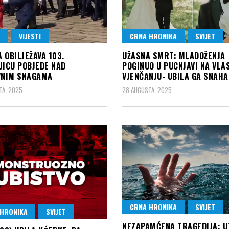
T
VIJESTI
CRNA HRONIKA
SVIJET
 OBILJEŽAVA 103.
UŽASNA SMRT: MLADOŽENJA
JICU POBJEDE NAD
POGINUO U PUCNJAVI NA VLA
VNIM SNAGAMA
VJENČANJU- UBILA GA SNAHA
TA, 2025
28 AUGUSTA, 2025
CRNA HRONIKA
SVIJET
HRONIKA
SVIJET
NEZAPAMĆENA TRAGEDIJA: U