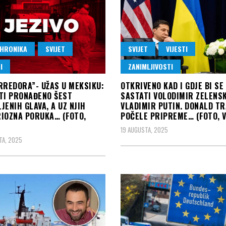
HRONIKA
SVIJET
SVIJET
VIJESTI
I
ZANIMLJIVOSTI
RREDORA”- UŽAS U MEKSIKU:
OTKRIVENO KAD I GDJE BI SE
TI PRONAĐENO ŠEST
SASTATI VOLODIMIR ZELENSK
JENIH GLAVA, A UZ NJIH
VLADIMIR PUTIN. DONALD T
IOZNA PORUKA… (FOTO,
POČELE PRIPREME… (FOTO, V
19 AUGUSTA, 2025
TA, 2025