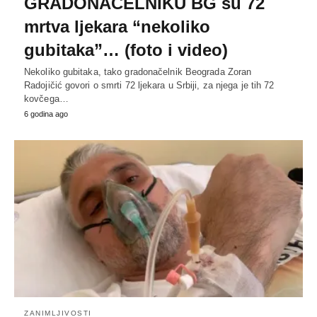
GRADONAČELNIKU BG su 72
mrtva ljekara “nekoliko
gubitaka”… (foto i video)
Nekoliko gubitaka, tako gradonačelnik Beograda Zoran
Radojičić govori o smrti 72 ljekara u Srbiji, za njega je tih 72
kovčega…
6 godina ago
ZANIMLJIVOSTI