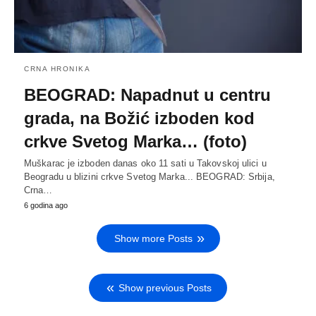
CRNA HRONIKA
BEOGRAD: Napadnut u centru
grada, na Božić izboden kod
crkve Svetog Marka… (foto)
Muškarac je izboden danas oko 11 sati u Takovskoj ulici u
Beogradu u blizini crkve Svetog Marka... BEOGRAD: Srbija,
Crna…
6 godina ago
Show more Posts
Show previous Posts