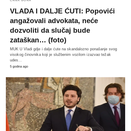
CRNA GORA
VLADA I DALJE ĆUTI: Popovići
angažovali advokata, neće
dozvoliti da slučaj bude
zataškan… (foto)
MUK U Vladi gdje i dalje ćute na skandalozno ponašanje svog
visokog činovnika koji je službenim vozilom izazvao težak
udes…
5 godina ago