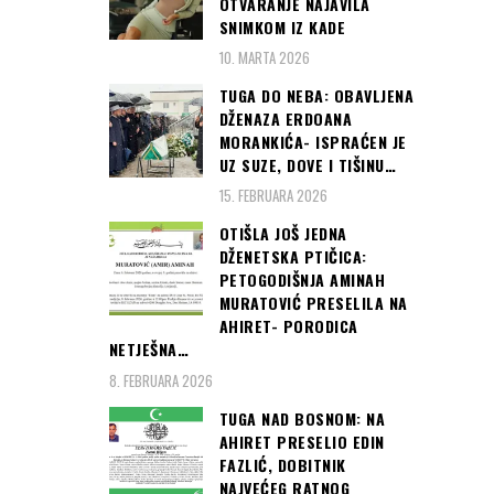
OTVARANJE NAJAVILA
SNIMKOM IZ KADE
10. MARTA 2026
TUGA DO NEBA: OBAVLJENA
DŽENAZA ERDOANA
MORANKIĆA- ISPRAĆEN JE
UZ SUZE, DOVE I TIŠINU…
15. FEBRUARA 2026
OTIŠLA JOŠ JEDNA
DŽENETSKA PTIČICA:
PETOGODIŠNJA AMINAH
MURATOVIĆ PRESELILA NA
AHIRET- PORODICA
NETJEŠNA…
8. FEBRUARA 2026
TUGA NAD BOSNOM: NA
AHIRET PRESELIO EDIN
FAZLIĆ, DOBITNIK
NAJVEĆEG RATNOG