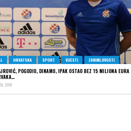
AL
HRVATSKA
SPORT
VIJESTI
ZANIMLJIVOSTI
AJROVIĆ, POGODIO, DINAMO, IPAK OSTAO BEZ 15 MILIONA EURA 
RVAKA…
A, 2018