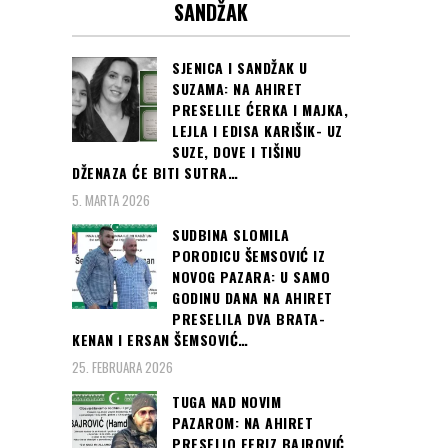
SANDŽAK
SJENICA I SANDŽAK U
SUZAMA: NA AHIRET
PRESELILE ĆERKA I MAJKA,
LEJLA I EDISA KARIŠIK- UZ
SUZE, DOVE I TIŠINU
DŽENAZA ĆE BITI SUTRA…
5. MARTA 2026
SUDBINA SLOMILA
PORODICU ŠEMSOVIĆ IZ
NOVOG PAZARA: U SAMO
GODINU DANA NA AHIRET
PRESELILA DVA BRATA-
KENAN I ERSAN ŠEMSOVIĆ…
25. FEBRUARA 2026
TUGA NAD NOVIM
PAZAROM: NA AHIRET
PRESELIO FERIZ BAJROVIĆ