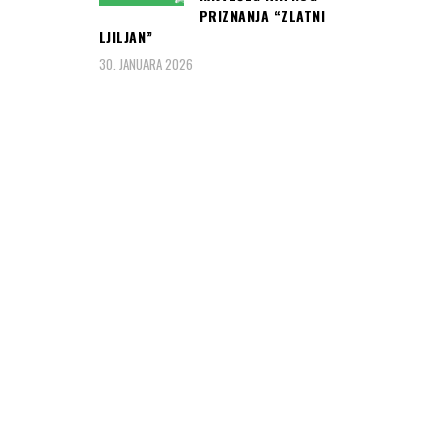
PRIZNANJA “ZLATNI
LJILJAN”
30. JANUARA 2026