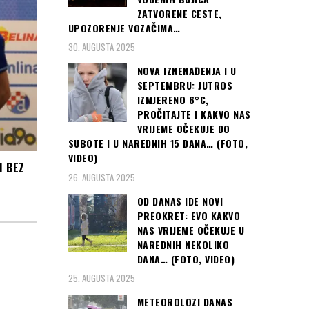
ZATVORENE CESTE,
UPOZORENJE VOZAČIMA…
30. AUGUSTA 2025
NOVA IZNENAĐENJA I U
SEPTEMBRU: JUTROS
IZMJERENO 6°C,
PROČITAJTE I KAKVO NAS
VRIJEME OČEKUJE DO
SUBOTE I U NAREDNIH 15 DANA… (FOTO,
VIDEO)
I BEZ
26. AUGUSTA 2025
OD DANAS IDE NOVI
PREOKRET: EVO KAKVO
NAS VRIJEME OČEKUJE U
NAREDNIH NEKOLIKO
DANA… (FOTO, VIDEO)
25. AUGUSTA 2025
METEOROLOZI DANAS