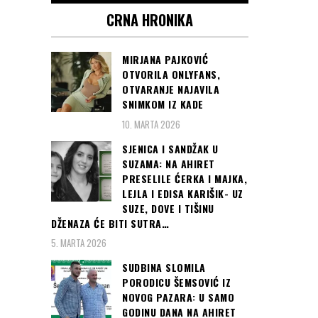
CRNA HRONIKA
MIRJANA PAJKOVIĆ
OTVORILA ONLYFANS,
OTVARANJE NAJAVILA
SNIMKOM IZ KADE
10. MARTA 2026
SJENICA I SANDŽAK U
SUZAMA: NA AHIRET
PRESELILE ĆERKA I MAJKA,
LEJLA I EDISA KARIŠIK- UZ
SUZE, DOVE I TIŠINU
DŽENAZA ĆE BITI SUTRA…
5. MARTA 2026
SUDBINA SLOMILA
PORODICU ŠEMSOVIĆ IZ
NOVOG PAZARA: U SAMO
GODINU DANA NA AHIRET