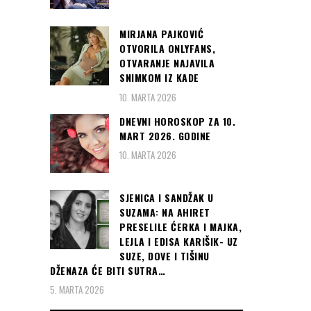
MIRJANA PAJKOVIĆ
OTVORILA ONLYFANS,
OTVARANJE NAJAVILA
SNIMKOM IZ KADE
10. MARTA 2026
DNEVNI HOROSKOP ZA 10.
MART 2026. GODINE
10. MARTA 2026
SJENICA I SANDŽAK U
SUZAMA: NA AHIRET
PRESELILE ĆERKA I MAJKA,
LEJLA I EDISA KARIŠIK- UZ
SUZE, DOVE I TIŠINU
DŽENAZA ĆE BITI SUTRA…
5. MARTA 2026