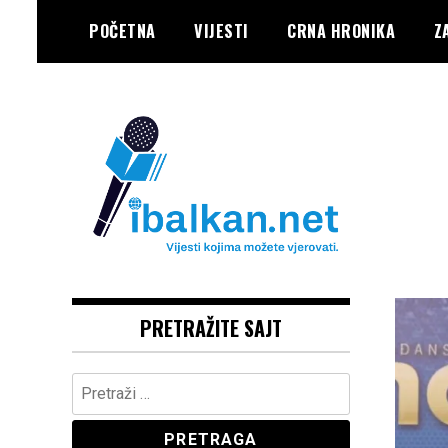
Skip
POČETNA
VIJESTI
CRNA HRONIKA
Z
to
content
Vaše Pravo, Vaš Portal
IBALKAN
PRETRAŽITE SAJT
Pretraga: