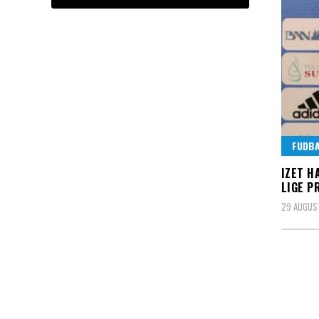
FUDB
IZET H
LIGE P
29 AUGUST