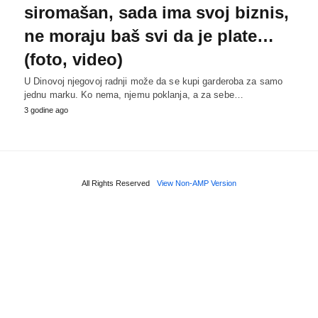
siromašan, sada ima svoj biznis,
ne moraju baš svi da je plate…
(foto, video)
U Dinovoj njegovoj radnji može da se kupi garderoba za samo
jednu marku. Ko nema, njemu poklanja, a za sebe…
3 godine ago
All Rights Reserved
View Non-AMP Version