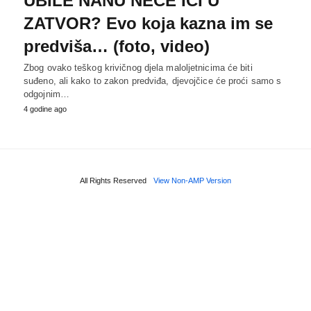
UBILE NANU NEĆE IĆI U
ZATVOR? Evo koja kazna im se
predviša… (foto, video)
Zbog ovako teškog krivičnog djela maloljetnicima će biti
suđeno, ali kako to zakon predviđa, djevojčice će proći samo s
odgojnim…
4 godine ago
All Rights Reserved
View Non-AMP Version