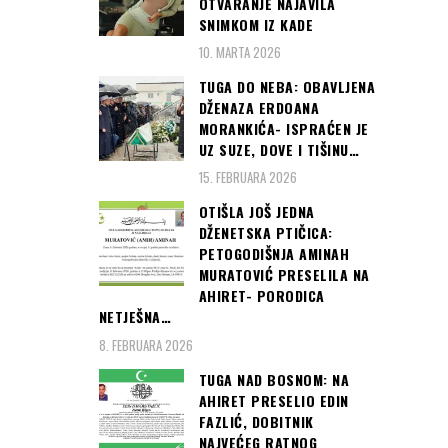
OTVARANJE NAJAVILA
SNIMKOM IZ KADE
10. MARTA 2026
TUGA DO NEBA: OBAVLJENA
DŽENAZA ERDOANA
MORANKIĆA- ISPRAĆEN JE
UZ SUZE, DOVE I TIŠINU…
15. FEBRUARA 2026
OTIŠLA JOŠ JEDNA
DŽENETSKA PTIČICA:
PETOGODIŠNJA AMINAH
MURATOVIĆ PRESELILA NA
AHIRET- PORODICA
NETJEŠNA…
8. FEBRUARA 2026
TUGA NAD BOSNOM: NA
AHIRET PRESELIO EDIN
FAZLIĆ, DOBITNIK
NAJVEĆEG RATNOG