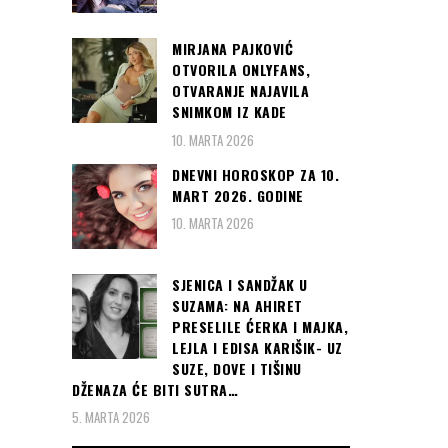
MIRJANA PAJKOVIĆ
OTVORILA ONLYFANS,
OTVARANJE NAJAVILA
SNIMKOM IZ KADE
10. MARTA 2026
DNEVNI HOROSKOP ZA 10.
MART 2026. GODINE
10. MARTA 2026
SJENICA I SANDŽAK U
SUZAMA: NA AHIRET
PRESELILE ĆERKA I MAJKA,
LEJLA I EDISA KARIŠIK- UZ
SUZE, DOVE I TIŠINU
DŽENAZA ĆE BITI SUTRA…
5. MARTA 2026