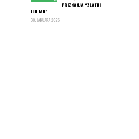
PRIZNANJA “ZLATNI
LJILJAN”
30. JANUARA 2026