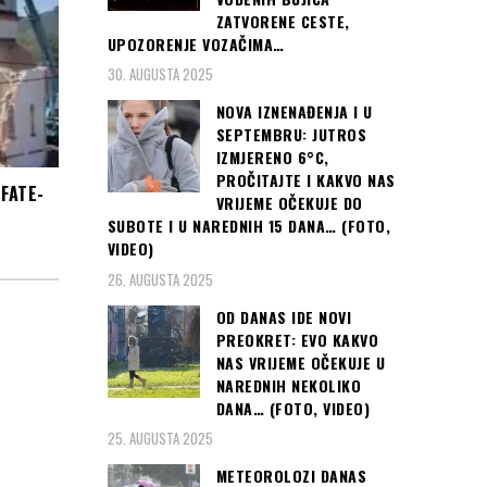
ZATVORENE CESTE,
UPOZORENJE VOZAČIMA…
30. AUGUSTA 2025
NOVA IZNENAĐENJA I U
SEPTEMBRU: JUTROS
IZMJERENO 6°C,
PROČITAJTE I KAKVO NAS
 FATE-
VRIJEME OČEKUJE DO
SUBOTE I U NAREDNIH 15 DANA… (FOTO,
VIDEO)
26. AUGUSTA 2025
OD DANAS IDE NOVI
PREOKRET: EVO KAKVO
NAS VRIJEME OČEKUJE U
NAREDNIH NEKOLIKO
DANA… (FOTO, VIDEO)
25. AUGUSTA 2025
METEOROLOZI DANAS