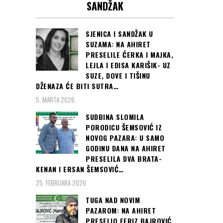
SANDŽAK
SJENICA I SANDŽAK U
SUZAMA: NA AHIRET
PRESELILE ĆERKA I MAJKA,
LEJLA I EDISA KARIŠIK- UZ
SUZE, DOVE I TIŠINU
DŽENAZA ĆE BITI SUTRA…
5. MARTA 2026
SUDBINA SLOMILA
PORODICU ŠEMSOVIĆ IZ
NOVOG PAZARA: U SAMO
GODINU DANA NA AHIRET
PRESELILA DVA BRATA-
KENAN I ERSAN ŠEMSOVIĆ…
25. FEBRUARA 2026
TUGA NAD NOVIM
PAZAROM: NA AHIRET
PRESELIO FERIZ BAJROVIĆ