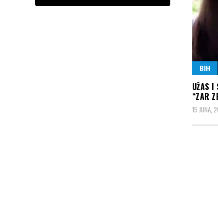
BIH
UŽAS I
“ZAR Z
15 JUNA, 2