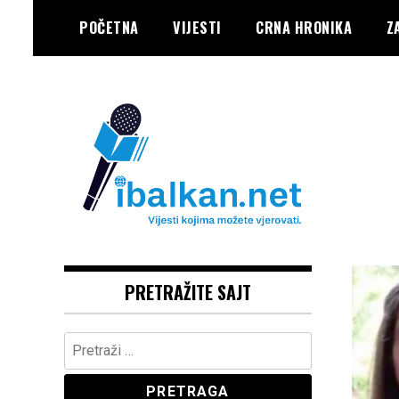
Skip
POČETNA
VIJESTI
CRNA HRONIKA
Z
to
content
Vaše Pravo, Vaš Portal
IBALKAN
PRETRAŽITE SAJT
Pretraga: