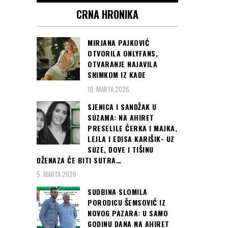
CRNA HRONIKA
MIRJANA PAJKOVIĆ
OTVORILA ONLYFANS,
OTVARANJE NAJAVILA
SNIMKOM IZ KADE
10. MARTA 2026
SJENICA I SANDŽAK U
SUZAMA: NA AHIRET
PRESELILE ĆERKA I MAJKA,
LEJLA I EDISA KARIŠIK- UZ
SUZE, DOVE I TIŠINU
DŽENAZA ĆE BITI SUTRA…
5. MARTA 2026
SUDBINA SLOMILA
PORODICU ŠEMSOVIĆ IZ
NOVOG PAZARA: U SAMO
GODINU DANA NA AHIRET