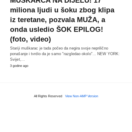
MUŠKARCA NA DIJELU! 17
miliona ljudi u šoku zbog klipa
iz teretane, pozvala MUŽA, a
onda usledio ŠOK EPILOG!
(foto, video)
Stariji muškarac je tada počeo da negira svoje neprilično
ponašanje i tvrdio da je samo "razgledao okolo"... NEW YORK:
Svijet,…
3 godine ago
All Rights Reserved
View Non-AMP Version