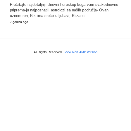
Pročitajte najdetaljniji dnevni horoskop koga vam svakodnevno
priprema-ju najpoznatiji astrolozi sa naših područja- Ovan
uznemiren, Bik ima sreće u ljubavi, Blizanci…
7 godina ago
All Rights Reserved
View Non-AMP Version