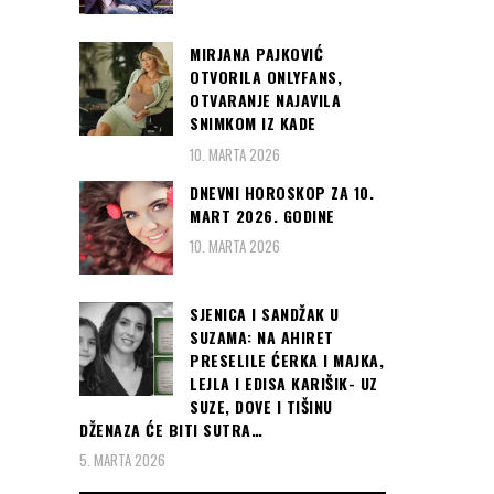
MIRJANA PAJKOVIĆ
OTVORILA ONLYFANS,
OTVARANJE NAJAVILA
SNIMKOM IZ KADE
10. MARTA 2026
DNEVNI HOROSKOP ZA 10.
MART 2026. GODINE
10. MARTA 2026
SJENICA I SANDŽAK U
SUZAMA: NA AHIRET
PRESELILE ĆERKA I MAJKA,
LEJLA I EDISA KARIŠIK- UZ
SUZE, DOVE I TIŠINU
DŽENAZA ĆE BITI SUTRA…
5. MARTA 2026