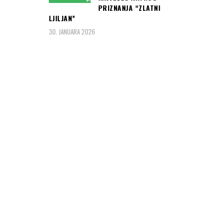
PRIZNANJA “ZLATNI
LJILJAN”
30. JANUARA 2026