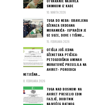
OTVARANJE NAJAVILA
SNIMKOM IZ KADE
10. MARTA 2026
TUGA DO NEBA: OBAVLJENA
DŽENAZA ERDOANA
MORANKIĆA- ISPRAĆEN JE
UZ SUZE, DOVE I TIŠINU…
15. FEBRUARA 2026
OTIŠLA JOŠ JEDNA
DŽENETSKA PTIČICA:
PETOGODIŠNJA AMINAH
MURATOVIĆ PRESELILA NA
AHIRET- PORODICA
NETJEŠNA…
8. FEBRUARA 2026
TUGA NAD BOSNOM: NA
AHIRET PRESELIO EDIN
FAZLIĆ, DOBITNIK
NAJVEĆEG RATNOG