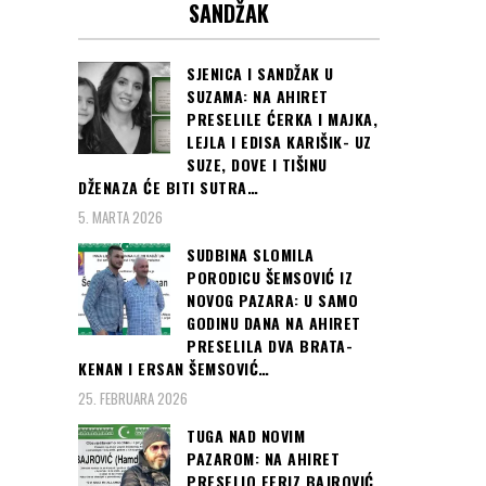
SANDŽAK
SJENICA I SANDŽAK U
SUZAMA: NA AHIRET
PRESELILE ĆERKA I MAJKA,
LEJLA I EDISA KARIŠIK- UZ
SUZE, DOVE I TIŠINU
DŽENAZA ĆE BITI SUTRA…
5. MARTA 2026
SUDBINA SLOMILA
PORODICU ŠEMSOVIĆ IZ
NOVOG PAZARA: U SAMO
GODINU DANA NA AHIRET
PRESELILA DVA BRATA-
KENAN I ERSAN ŠEMSOVIĆ…
25. FEBRUARA 2026
TUGA NAD NOVIM
PAZAROM: NA AHIRET
PRESELIO FERIZ BAJROVIĆ