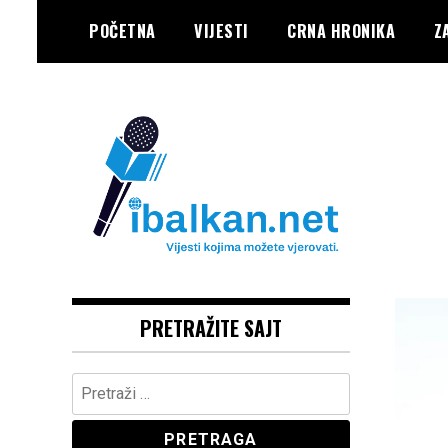
Skip
POČETNA
VIJESTI
CRNA HRONIKA
Z
to
content
Vaše Pravo, Vaš Portal
IBALKAN
PRETRAŽITE SAJT
Pretraga: