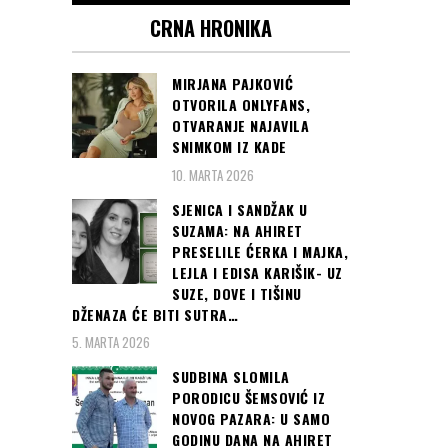
CRNA HRONIKA
MIRJANA PAJKOVIĆ
OTVORILA ONLYFANS,
OTVARANJE NAJAVILA
SNIMKOM IZ KADE
10. MARTA 2026
SJENICA I SANDŽAK U
SUZAMA: NA AHIRET
PRESELILE ĆERKA I MAJKA,
LEJLA I EDISA KARIŠIK- UZ
SUZE, DOVE I TIŠINU
DŽENAZA ĆE BITI SUTRA…
5. MARTA 2026
SUDBINA SLOMILA
PORODICU ŠEMSOVIĆ IZ
NOVOG PAZARA: U SAMO
GODINU DANA NA AHIRET