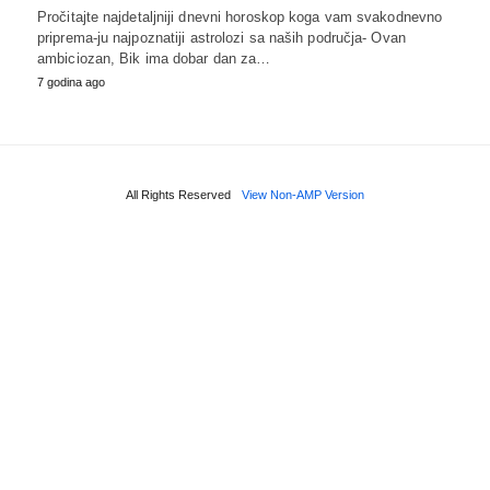
Pročitajte najdetaljniji dnevni horoskop koga vam svakodnevno
priprema-ju najpoznatiji astrolozi sa naših područja- Ovan
ambiciozan, Bik ima dobar dan za…
7 godina ago
All Rights Reserved
View Non-AMP Version