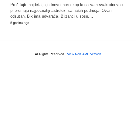
Pročitajte najdetaljniji dnevni horoskop koga vam svakodnevno
pripremaju najpoznatiji astrolozi sa naših područja- Ovan
odsutan, Bik ima udvarača, Blizanci u sosu,…
5 godina ago
All Rights Reserved
View Non-AMP Version