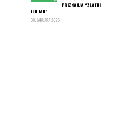
PRIZNANJA “ZLATNI
LJILJAN”
30. JANUARA 2026