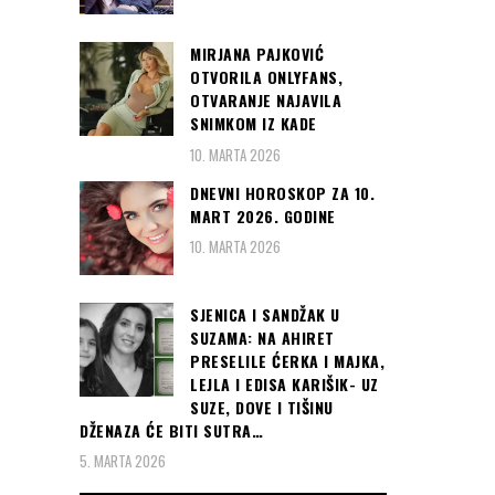
MIRJANA PAJKOVIĆ
OTVORILA ONLYFANS,
OTVARANJE NAJAVILA
SNIMKOM IZ KADE
10. MARTA 2026
DNEVNI HOROSKOP ZA 10.
MART 2026. GODINE
10. MARTA 2026
SJENICA I SANDŽAK U
SUZAMA: NA AHIRET
PRESELILE ĆERKA I MAJKA,
LEJLA I EDISA KARIŠIK- UZ
SUZE, DOVE I TIŠINU
DŽENAZA ĆE BITI SUTRA…
5. MARTA 2026