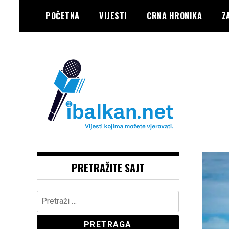
Skip
POČETNA
VIJESTI
CRNA HRONIKA
Z
to
content
Vaše Pravo, Vaš Portal
IBALKAN
PRETRAŽITE SAJT
Pretraga: