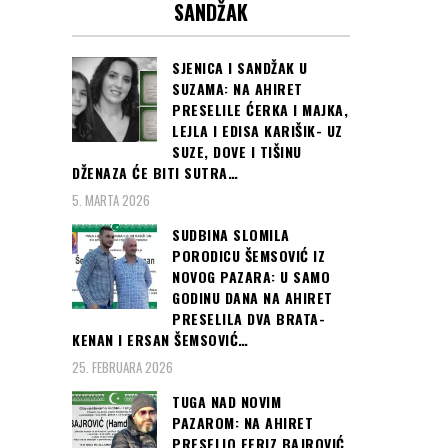
SANDŽAK
SJENICA I SANDŽAK U
SUZAMA: NA AHIRET
PRESELILE ĆERKA I MAJKA,
LEJLA I EDISA KARIŠIK- UZ
SUZE, DOVE I TIŠINU
DŽENAZA ĆE BITI SUTRA…
5. MARTA 2026
SUDBINA SLOMILA
PORODICU ŠEMSOVIĆ IZ
NOVOG PAZARA: U SAMO
GODINU DANA NA AHIRET
PRESELILA DVA BRATA-
KENAN I ERSAN ŠEMSOVIĆ…
25. FEBRUARA 2026
TUGA NAD NOVIM
PAZAROM: NA AHIRET
PRESELIO FERIZ BAJROVIĆ