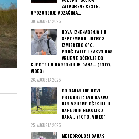
ZATVORENE CESTE,
UPOZORENJE VOZAČIMA…
30. AUGUSTA 2025
NOVA IZNENAĐENJA I U
SEPTEMBRU: JUTROS
IZMJERENO 6°C,
PROČITAJTE I KAKVO NAS
VRIJEME OČEKUJE DO
SUBOTE I U NAREDNIH 15 DANA… (FOTO,
VIDEO)
26. AUGUSTA 2025
OD DANAS IDE NOVI
PREOKRET: EVO KAKVO
NAS VRIJEME OČEKUJE U
NAREDNIH NEKOLIKO
DANA… (FOTO, VIDEO)
25. AUGUSTA 2025
METEOROLOZI DANAS