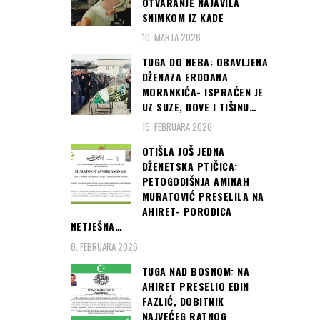
OTVARANJE NAJAVILA
SNIMKOM IZ KADE
10. MARTA 2026
TUGA DO NEBA: OBAVLJENA
DŽENAZA ERDOANA
MORANKIĆA- ISPRAĆEN JE
UZ SUZE, DOVE I TIŠINU…
15. FEBRUARA 2026
OTIŠLA JOŠ JEDNA
DŽENETSKA PTIČICA:
PETOGODIŠNJA AMINAH
MURATOVIĆ PRESELILA NA
AHIRET- PORODICA
NETJEŠNA…
8. FEBRUARA 2026
TUGA NAD BOSNOM: NA
AHIRET PRESELIO EDIN
FAZLIĆ, DOBITNIK
NAJVEĆEG RATNOG