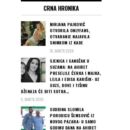
CRNA HRONIKA
MIRJANA PAJKOVIĆ
OTVORILA ONLYFANS,
OTVARANJE NAJAVILA
SNIMKOM IZ KADE
10. MARTA 2026
SJENICA I SANDŽAK U
SUZAMA: NA AHIRET
PRESELILE ĆERKA I MAJKA,
LEJLA I EDISA KARIŠIK- UZ
SUZE, DOVE I TIŠINU
DŽENAZA ĆE BITI SUTRA…
5. MARTA 2026
SUDBINA SLOMILA
PORODICU ŠEMSOVIĆ IZ
NOVOG PAZARA: U SAMO
GODINU DANA NA AHIRET