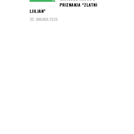
PRIZNANJA “ZLATNI
LJILJAN”
30. JANUARA 2026