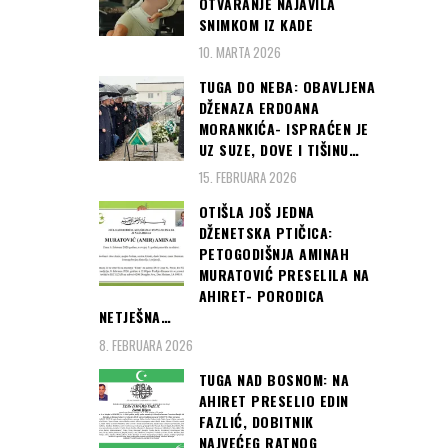
OTVARANJE NAJAVILA
SNIMKOM IZ KADE
10. MARTA 2026
TUGA DO NEBA: OBAVLJENA
DŽENAZA ERDOANA
MORANKIĆA- ISPRAĆEN JE
UZ SUZE, DOVE I TIŠINU…
15. FEBRUARA 2026
OTIŠLA JOŠ JEDNA
DŽENETSKA PTIČICA:
PETOGODIŠNJA AMINAH
MURATOVIĆ PRESELILA NA
AHIRET- PORODICA
NETJEŠNA…
8. FEBRUARA 2026
TUGA NAD BOSNOM: NA
AHIRET PRESELIO EDIN
FAZLIĆ, DOBITNIK
NAJVEĆEG RATNOG