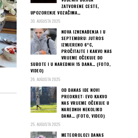
ZATVORENE CESTE,
UPOZORENJE VOZAČIMA…
30. AUGUSTA 2025
NOVA IZNENAĐENJA I U
SEPTEMBRU: JUTROS
IZMJERENO 6°C,
PROČITAJTE I KAKVO NAS
VRIJEME OČEKUJE DO
SUBOTE I U NAREDNIH 15 DANA… (FOTO,
VIDEO)
26. AUGUSTA 2025
OD DANAS IDE NOVI
PREOKRET: EVO KAKVO
NAS VRIJEME OČEKUJE U
NAREDNIH NEKOLIKO
DANA… (FOTO, VIDEO)
25. AUGUSTA 2025
METEOROLOZI DANAS