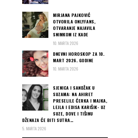
MIRJANA PAJKOVIĆ
OTVORILA ONLYFANS,
OTVARANJE NAJAVILA
SNIMKOM IZ KADE
10. MARTA 2026
DNEVNI HOROSKOP ZA 10.
MART 2026. GODINE
10. MARTA 2026
SJENICA I SANDŽAK U
SUZAMA: NA AHIRET
PRESELILE ĆERKA I MAJKA,
LEJLA I EDISA KARIŠIK- UZ
SUZE, DOVE I TIŠINU
DŽENAZA ĆE BITI SUTRA…
5. MARTA 2026