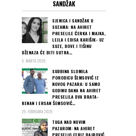
SANDŽAK
SJENICA I SANDŽAK U
SUZAMA: NA AHIRET
PRESELILE ĆERKA I MAJKA,
LEJLA I EDISA KARIŠIK- UZ
SUZE, DOVE I TIŠINU
DŽENAZA ĆE BITI SUTRA…
5. MARTA 2026
SUDBINA SLOMILA
PORODICU ŠEMSOVIĆ IZ
NOVOG PAZARA: U SAMO
GODINU DANA NA AHIRET
PRESELILA DVA BRATA-
KENAN I ERSAN ŠEMSOVIĆ…
25. FEBRUARA 2026
TUGA NAD NOVIM
PAZAROM: NA AHIRET
PRESELIO FERIZ BAJROVIĆ