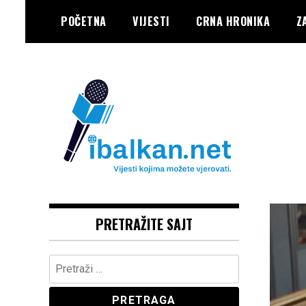
Skip
POČETNA
VIJESTI
CRNA HRONIKA
Z
to
content
Vaše Pravo, Vaš Portal
IBALKAN
PRETRAŽITE SAJT
Pretraga: