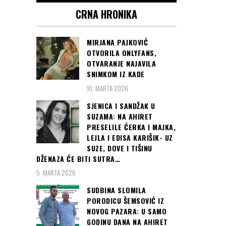
CRNA HRONIKA
MIRJANA PAJKOVIĆ
OTVORILA ONLYFANS,
OTVARANJE NAJAVILA
SNIMKOM IZ KADE
10. MARTA 2026
SJENICA I SANDŽAK U
SUZAMA: NA AHIRET
PRESELILE ĆERKA I MAJKA,
LEJLA I EDISA KARIŠIK- UZ
SUZE, DOVE I TIŠINU
DŽENAZA ĆE BITI SUTRA…
5. MARTA 2026
SUDBINA SLOMILA
PORODICU ŠEMSOVIĆ IZ
NOVOG PAZARA: U SAMO
GODINU DANA NA AHIRET