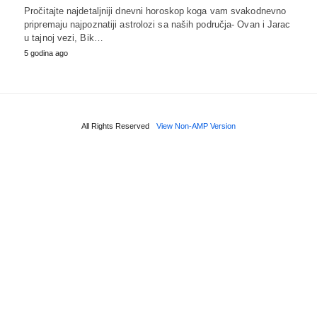
Pročitajte najdetaljniji dnevni horoskop koga vam svakodnevno
pripremaju najpoznatiji astrolozi sa naših područja- Ovan i Jarac
u tajnoj vezi, Bik…
5 godina ago
All Rights Reserved
View Non-AMP Version