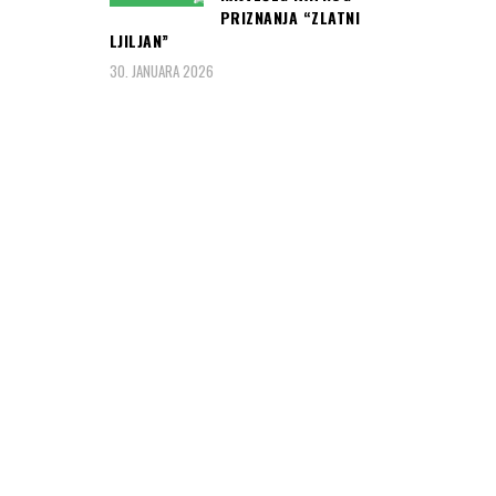
PRIZNANJA “ZLATNI
LJILJAN”
30. JANUARA 2026