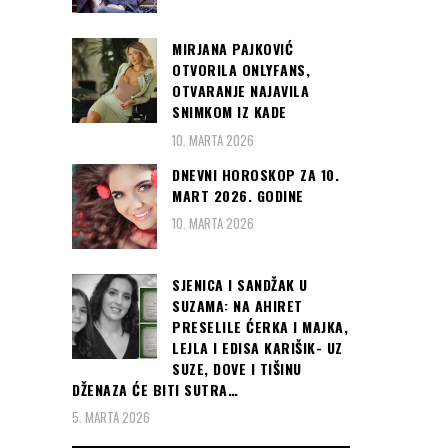
MIRJANA PAJKOVIĆ
OTVORILA ONLYFANS,
OTVARANJE NAJAVILA
SNIMKOM IZ KADE
10. MARTA 2026
DNEVNI HOROSKOP ZA 10.
MART 2026. GODINE
10. MARTA 2026
SJENICA I SANDŽAK U
SUZAMA: NA AHIRET
PRESELILE ĆERKA I MAJKA,
LEJLA I EDISA KARIŠIK- UZ
SUZE, DOVE I TIŠINU
DŽENAZA ĆE BITI SUTRA…
5. MARTA 2026