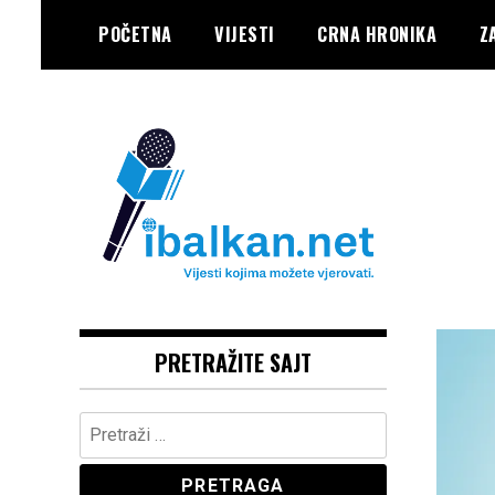
Skip
POČETNA
VIJESTI
CRNA HRONIKA
Z
to
content
Vaše Pravo, Vaš Portal
IBALKAN
PRETRAŽITE SAJT
Pretraga: