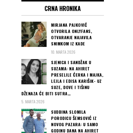
CRNA HRONIKA
MIRJANA PAJKOVIĆ
OTVORILA ONLYFANS,
OTVARANJE NAJAVILA
SNIMKOM IZ KADE
10. MARTA 2026
SJENICA I SANDŽAK U
SUZAMA: NA AHIRET
PRESELILE ĆERKA I MAJKA,
LEJLA I EDISA KARIŠIK- UZ
SUZE, DOVE I TIŠINU
DŽENAZA ĆE BITI SUTRA…
5. MARTA 2026
SUDBINA SLOMILA
PORODICU ŠEMSOVIĆ IZ
NOVOG PAZARA: U SAMO
GODINU DANA NA AHIRET