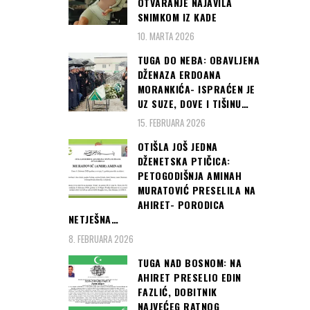
OTVARANJE NAJAVILA
SNIMKOM IZ KADE
10. MARTA 2026
TUGA DO NEBA: OBAVLJENA
DŽENAZA ERDOANA
MORANKIĆA- ISPRAĆEN JE
UZ SUZE, DOVE I TIŠINU…
15. FEBRUARA 2026
OTIŠLA JOŠ JEDNA
DŽENETSKA PTIČICA:
PETOGODIŠNJA AMINAH
MURATOVIĆ PRESELILA NA
AHIRET- PORODICA
NETJEŠNA…
8. FEBRUARA 2026
TUGA NAD BOSNOM: NA
AHIRET PRESELIO EDIN
FAZLIĆ, DOBITNIK
NAJVEĆEG RATNOG