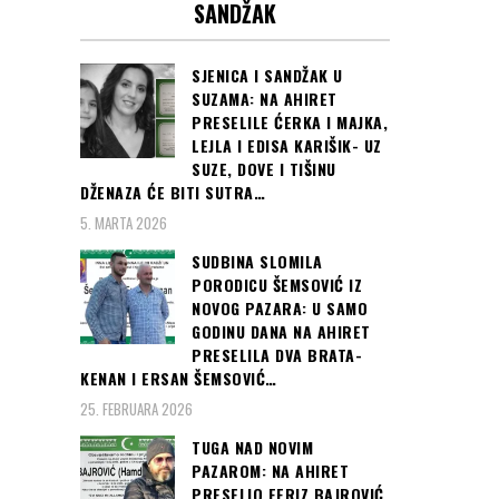
SANDŽAK
SJENICA I SANDŽAK U
SUZAMA: NA AHIRET
PRESELILE ĆERKA I MAJKA,
LEJLA I EDISA KARIŠIK- UZ
SUZE, DOVE I TIŠINU
DŽENAZA ĆE BITI SUTRA…
5. MARTA 2026
SUDBINA SLOMILA
PORODICU ŠEMSOVIĆ IZ
NOVOG PAZARA: U SAMO
GODINU DANA NA AHIRET
PRESELILA DVA BRATA-
KENAN I ERSAN ŠEMSOVIĆ…
25. FEBRUARA 2026
TUGA NAD NOVIM
PAZAROM: NA AHIRET
PRESELIO FERIZ BAJROVIĆ