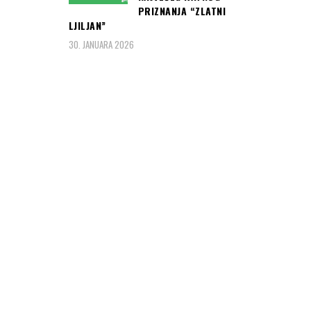
PRIZNANJA “ZLATNI
LJILJAN”
30. JANUARA 2026