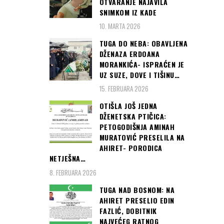
OTVARANJE NAJAVILA
SNIMKOM IZ KADE
10. MARTA 2026
TUGA DO NEBA: OBAVLJENA
DŽENAZA ERDOANA
MORANKIĆA- ISPRAĆEN JE
UZ SUZE, DOVE I TIŠINU…
15. FEBRUARA 2026
OTIŠLA JOŠ JEDNA
DŽENETSKA PTIČICA:
PETOGODIŠNJA AMINAH
MURATOVIĆ PRESELILA NA
AHIRET- PORODICA
NETJEŠNA…
8. FEBRUARA 2026
TUGA NAD BOSNOM: NA
AHIRET PRESELIO EDIN
FAZLIĆ, DOBITNIK
NAJVEĆEG RATNOG