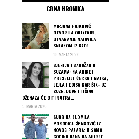
CRNA HRONIKA
MIRJANA PAJKOVIĆ
OTVORILA ONLYFANS,
OTVARANJE NAJAVILA
SNIMKOM IZ KADE
10. MARTA 2026
SJENICA I SANDŽAK U
SUZAMA: NA AHIRET
PRESELILE ĆERKA I MAJKA,
LEJLA I EDISA KARIŠIK- UZ
SUZE, DOVE I TIŠINU
DŽENAZA ĆE BITI SUTRA…
5. MARTA 2026
SUDBINA SLOMILA
PORODICU ŠEMSOVIĆ IZ
NOVOG PAZARA: U SAMO
GODINU DANA NA AHIRET