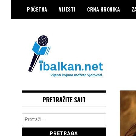
Skip
POČETNA
VIJESTI
CRNA HRONIKA
Z
to
content
Vaše Pravo, Vaš Portal
IBALKAN
PRETRAŽITE SAJT
Pretraga: