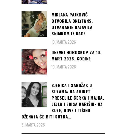
MIRJANA PAJKOVIĆ
OTVORILA ONLYFANS,
OTVARANJE NAJAVILA
SNIMKOM IZ KADE
10. MARTA 2026
DNEVNI HOROSKOP ZA 10.
MART 2026. GODINE
10. MARTA 2026
SJENICA I SANDŽAK U
SUZAMA: NA AHIRET
PRESELILE ĆERKA I MAJKA,
LEJLA I EDISA KARIŠIK- UZ
SUZE, DOVE I TIŠINU
DŽENAZA ĆE BITI SUTRA…
5. MARTA 2026