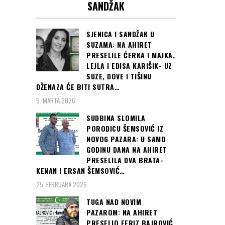
SANDŽAK
SJENICA I SANDŽAK U
SUZAMA: NA AHIRET
PRESELILE ĆERKA I MAJKA,
LEJLA I EDISA KARIŠIK- UZ
SUZE, DOVE I TIŠINU
DŽENAZA ĆE BITI SUTRA…
5. MARTA 2026
SUDBINA SLOMILA
PORODICU ŠEMSOVIĆ IZ
NOVOG PAZARA: U SAMO
GODINU DANA NA AHIRET
PRESELILA DVA BRATA-
KENAN I ERSAN ŠEMSOVIĆ…
25. FEBRUARA 2026
TUGA NAD NOVIM
PAZAROM: NA AHIRET
PRESELIO FERIZ BAJROVIĆ