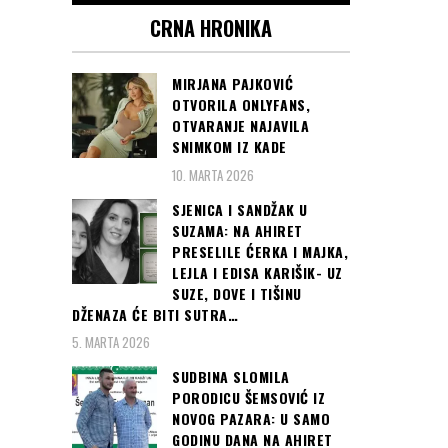
CRNA HRONIKA
MIRJANA PAJKOVIĆ
OTVORILA ONLYFANS,
OTVARANJE NAJAVILA
SNIMKOM IZ KADE
10. MARTA 2026
SJENICA I SANDŽAK U
SUZAMA: NA AHIRET
PRESELILE ĆERKA I MAJKA,
LEJLA I EDISA KARIŠIK- UZ
SUZE, DOVE I TIŠINU
DŽENAZA ĆE BITI SUTRA…
5. MARTA 2026
SUDBINA SLOMILA
PORODICU ŠEMSOVIĆ IZ
NOVOG PAZARA: U SAMO
GODINU DANA NA AHIRET