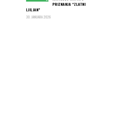
PRIZNANJA “ZLATNI
LJILJAN”
30. JANUARA 2026