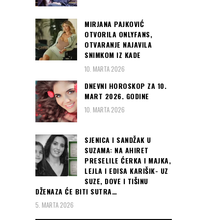
MIRJANA PAJKOVIĆ
OTVORILA ONLYFANS,
OTVARANJE NAJAVILA
SNIMKOM IZ KADE
10. MARTA 2026
DNEVNI HOROSKOP ZA 10.
MART 2026. GODINE
10. MARTA 2026
SJENICA I SANDŽAK U
SUZAMA: NA AHIRET
PRESELILE ĆERKA I MAJKA,
LEJLA I EDISA KARIŠIK- UZ
SUZE, DOVE I TIŠINU
DŽENAZA ĆE BITI SUTRA…
5. MARTA 2026