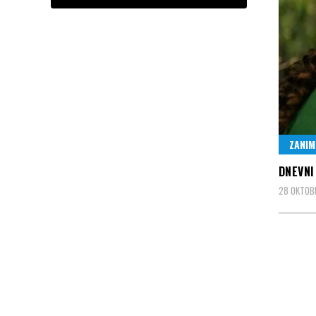
ZANIM
DNEVNI
28 OKTOB