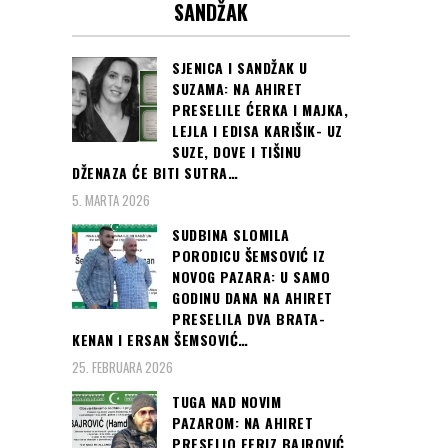
SANDŽAK
SJENICA I SANDŽAK U
SUZAMA: NA AHIRET
PRESELILE ĆERKA I MAJKA,
LEJLA I EDISA KARIŠIK- UZ
SUZE, DOVE I TIŠINU
DŽENAZA ĆE BITI SUTRA…
5. MARTA 2026
SUDBINA SLOMILA
PORODICU ŠEMSOVIĆ IZ
NOVOG PAZARA: U SAMO
GODINU DANA NA AHIRET
PRESELILA DVA BRATA-
KENAN I ERSAN ŠEMSOVIĆ…
25. FEBRUARA 2026
TUGA NAD NOVIM
PAZAROM: NA AHIRET
PRESELIO FERIZ BAJROVIĆ