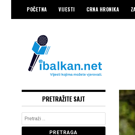
Skip
POČETNA
VIJESTI
CRNA HRONIKA
Z
to
content
Vaše Pravo, Vaš Portal
IBALKAN
PRETRAŽITE SAJT
Pretraga: