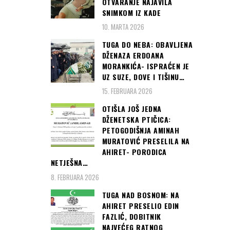
OTVARANJE NAJAVILA
SNIMKOM IZ KADE
10. MARTA 2026
TUGA DO NEBA: OBAVLJENA
DŽENAZA ERDOANA
MORANKIĆA- ISPRAĆEN JE
UZ SUZE, DOVE I TIŠINU…
15. FEBRUARA 2026
OTIŠLA JOŠ JEDNA
DŽENETSKA PTIČICA:
PETOGODIŠNJA AMINAH
MURATOVIĆ PRESELILA NA
AHIRET- PORODICA
NETJEŠNA…
8. FEBRUARA 2026
TUGA NAD BOSNOM: NA
AHIRET PRESELIO EDIN
FAZLIĆ, DOBITNIK
NAJVEĆEG RATNOG