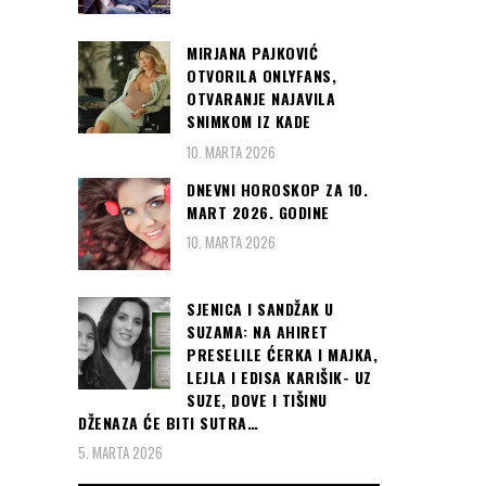
MIRJANA PAJKOVIĆ
OTVORILA ONLYFANS,
OTVARANJE NAJAVILA
SNIMKOM IZ KADE
10. MARTA 2026
DNEVNI HOROSKOP ZA 10.
MART 2026. GODINE
10. MARTA 2026
SJENICA I SANDŽAK U
SUZAMA: NA AHIRET
PRESELILE ĆERKA I MAJKA,
LEJLA I EDISA KARIŠIK- UZ
SUZE, DOVE I TIŠINU
DŽENAZA ĆE BITI SUTRA…
5. MARTA 2026