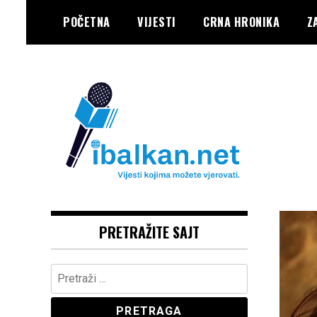
Skip
POČETNA
VIJESTI
CRNA HRONIKA
Z
to
content
Vaše Pravo, Vaš Portal
IBALKAN
PRETRAŽITE SAJT
Pretraga: