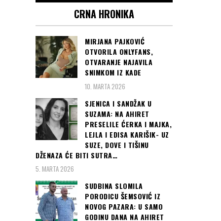
CRNA HRONIKA
MIRJANA PAJKOVIĆ
OTVORILA ONLYFANS,
OTVARANJE NAJAVILA
SNIMKOM IZ KADE
10. MARTA 2026
SJENICA I SANDŽAK U
SUZAMA: NA AHIRET
PRESELILE ĆERKA I MAJKA,
LEJLA I EDISA KARIŠIK- UZ
SUZE, DOVE I TIŠINU
DŽENAZA ĆE BITI SUTRA…
5. MARTA 2026
SUDBINA SLOMILA
PORODICU ŠEMSOVIĆ IZ
NOVOG PAZARA: U SAMO
GODINU DANA NA AHIRET