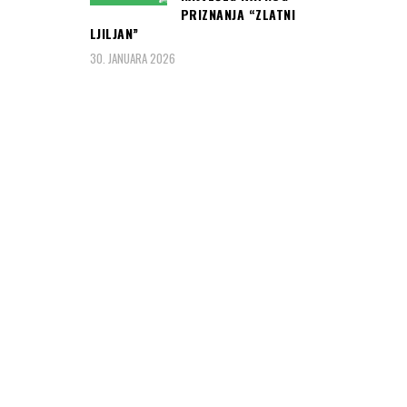
PRIZNANJA “ZLATNI
LJILJAN”
30. JANUARA 2026