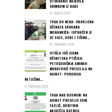
OTVARANJE NAJAVILA
SNIMKOM IZ KADE
10. MARTA 2026
TUGA DO NEBA: OBAVLJENA
DŽENAZA ERDOANA
MORANKIĆA- ISPRAĆEN JE
UZ SUZE, DOVE I TIŠINU…
15. FEBRUARA 2026
OTIŠLA JOŠ JEDNA
DŽENETSKA PTIČICA:
PETOGODIŠNJA AMINAH
MURATOVIĆ PRESELILA NA
AHIRET- PORODICA
NETJEŠNA…
8. FEBRUARA 2026
TUGA NAD BOSNOM: NA
AHIRET PRESELIO EDIN
FAZLIĆ, DOBITNIK
NAJVEĆEG RATNOG