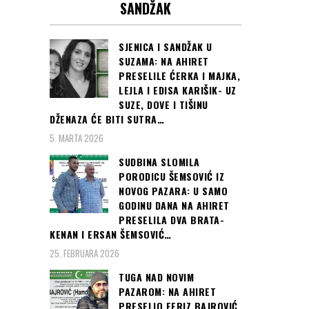
SANDŽAK
SJENICA I SANDŽAK U
SUZAMA: NA AHIRET
PRESELILE ĆERKA I MAJKA,
LEJLA I EDISA KARIŠIK- UZ
SUZE, DOVE I TIŠINU
DŽENAZA ĆE BITI SUTRA…
5. MARTA 2026
SUDBINA SLOMILA
PORODICU ŠEMSOVIĆ IZ
NOVOG PAZARA: U SAMO
GODINU DANA NA AHIRET
PRESELILA DVA BRATA-
KENAN I ERSAN ŠEMSOVIĆ…
25. FEBRUARA 2026
TUGA NAD NOVIM
PAZAROM: NA AHIRET
PRESELIO FERIZ BAJROVIĆ