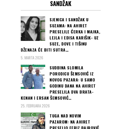
SANDŽAK
SJENICA I SANDŽAK U
SUZAMA: NA AHIRET
PRESELILE ĆERKA I MAJKA,
LEJLA I EDISA KARIŠIK- UZ
SUZE, DOVE I TIŠINU
DŽENAZA ĆE BITI SUTRA…
5. MARTA 2026
SUDBINA SLOMILA
PORODICU ŠEMSOVIĆ IZ
NOVOG PAZARA: U SAMO
GODINU DANA NA AHIRET
PRESELILA DVA BRATA-
KENAN I ERSAN ŠEMSOVIĆ…
25. FEBRUARA 2026
TUGA NAD NOVIM
PAZAROM: NA AHIRET
PRESELIO FERIZ BAJROVIĆ