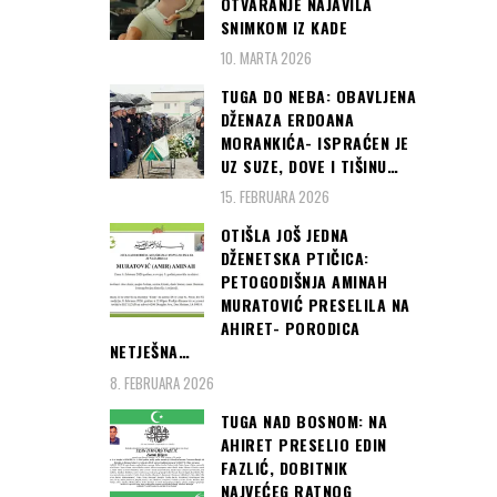
OTVARANJE NAJAVILA
SNIMKOM IZ KADE
10. MARTA 2026
TUGA DO NEBA: OBAVLJENA
DŽENAZA ERDOANA
MORANKIĆA- ISPRAĆEN JE
UZ SUZE, DOVE I TIŠINU…
15. FEBRUARA 2026
OTIŠLA JOŠ JEDNA
DŽENETSKA PTIČICA:
PETOGODIŠNJA AMINAH
MURATOVIĆ PRESELILA NA
AHIRET- PORODICA
NETJEŠNA…
8. FEBRUARA 2026
TUGA NAD BOSNOM: NA
AHIRET PRESELIO EDIN
FAZLIĆ, DOBITNIK
NAJVEĆEG RATNOG