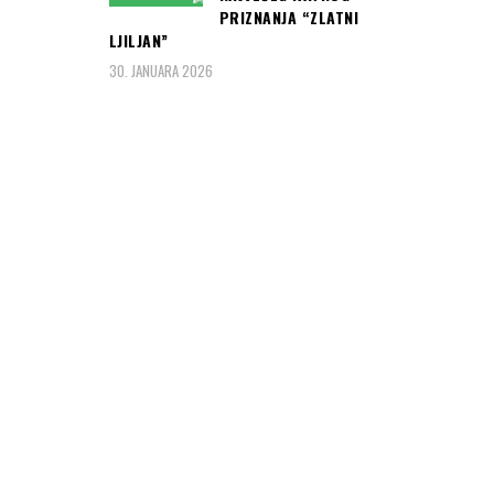
PRIZNANJA “ZLATNI
LJILJAN”
30. JANUARA 2026