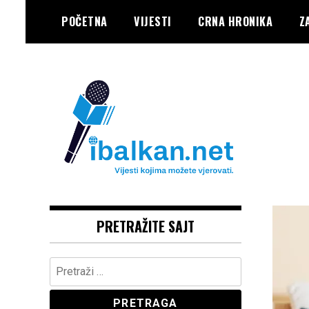
Skip
POČETNA
VIJESTI
CRNA HRONIKA
Z
to
content
Vaše Pravo, Vaš Portal
IBALKAN
PRETRAŽITE SAJT
Pretraga: