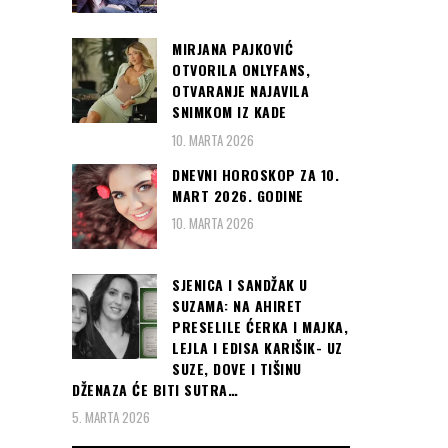
MIRJANA PAJKOVIĆ
OTVORILA ONLYFANS,
OTVARANJE NAJAVILA
SNIMKOM IZ KADE
10. MARTA 2026
DNEVNI HOROSKOP ZA 10.
MART 2026. GODINE
10. MARTA 2026
SJENICA I SANDŽAK U
SUZAMA: NA AHIRET
PRESELILE ĆERKA I MAJKA,
LEJLA I EDISA KARIŠIK- UZ
SUZE, DOVE I TIŠINU
DŽENAZA ĆE BITI SUTRA…
5. MARTA 2026