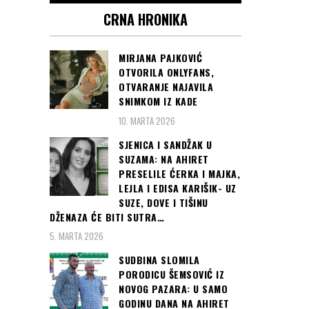
CRNA HRONIKA
MIRJANA PAJKOVIĆ
OTVORILA ONLYFANS,
OTVARANJE NAJAVILA
SNIMKOM IZ KADE
10. MARTA 2026
SJENICA I SANDŽAK U
SUZAMA: NA AHIRET
PRESELILE ĆERKA I MAJKA,
LEJLA I EDISA KARIŠIK- UZ
SUZE, DOVE I TIŠINU
DŽENAZA ĆE BITI SUTRA…
5. MARTA 2026
SUDBINA SLOMILA
PORODICU ŠEMSOVIĆ IZ
NOVOG PAZARA: U SAMO
GODINU DANA NA AHIRET