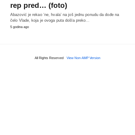
rep pred… (foto)
Abazović je rekao ‘ne, hvala’ na još jednu ponudu da dođe na
čelo Vlade, koja je ovoga puta došla preko…
5 godina ago
All Rights Reserved
View Non-AMP Version