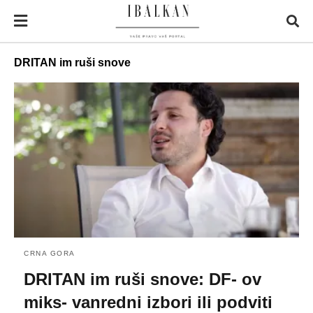
DRITAN im ruši snove
CRNA GORA
DRITAN im ruši snove: DF- ov
miks- vanredni izbori ili podviti