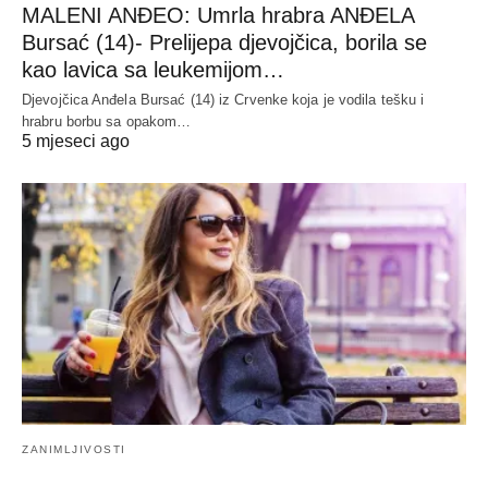
MALENI ANĐEO: Umrla hrabra ANĐELA
Bursać (14)- Prelijepa djevojčica, borila se
kao lavica sa leukemijom…
Djevojčica Anđela Bursać (14) iz Crvenke koja je vodila tešku i
hrabru borbu sa opakom…
5 mjeseci ago
ZANIMLJIVOSTI