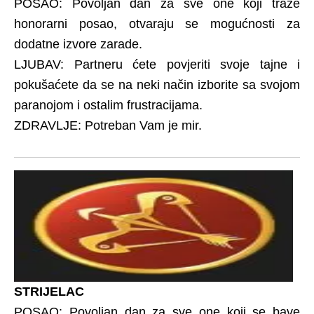
POSAO: Povoljan dan za sve one koji traže
honorarni posao, otvaraju se mogućnosti za
dodatne izvore zarade.
LJUBAV: Partneru ćete povjeriti svoje tajne i
pokušaćete da se na neki način izborite sa svojom
paranojom i ostalim frustracijama.
ZDRAVLJE: Potreban Vam je mir.
STRIJELAC
POSAO: Povoljan dan za sve one koji se bave