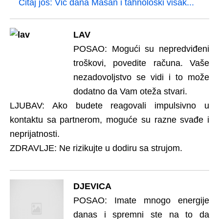
Čitaj još:
Vic dana Mašan i tahnološki višak...
LAV
POSAO: Mogući su nepredviđeni
troškovi, povedite računa. Vaše
nezadovoljstvo se vidi i to može
dodatno da Vam oteža stvari.
LJUBAV: Ako budete reagovali impulsivno u
kontaktu sa partnerom, moguće su razne svađe i
neprijatnosti.
ZDRAVLJE: Ne rizikujte u dodiru sa strujom.
DJEVICA
POSAO: Imate mnogo energije
danas i spremni ste na to da