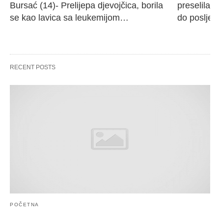
Bursać (14)- Prelijepa djevojčica, borila 
preselila M
se kao lavica sa leukemijom…
do poslje
RECENT POSTS
POČETNA