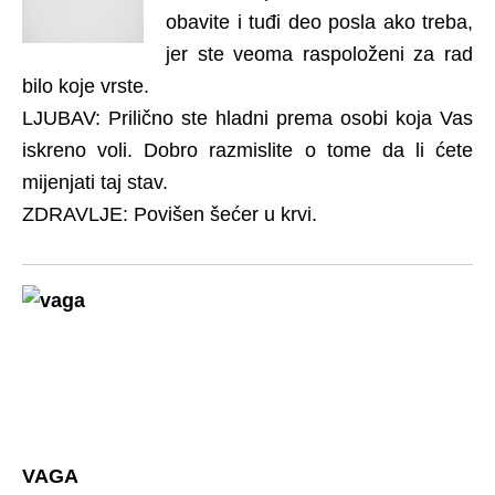
obavite i tuđi deo posla ako treba,
jer ste veoma raspoloženi za rad
bilo koje vrste.
LJUBAV: Prilično ste hladni prema osobi koja Vas
iskreno voli. Dobro razmislite o tome da li ćete
mijenjati taj stav.
ZDRAVLJE: Povišen šećer u krvi.
VAGA