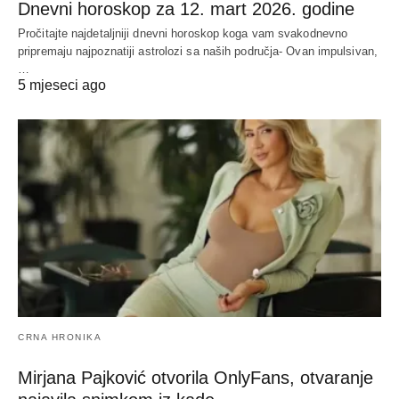
Dnevni horoskop za 12. mart 2026. godine
Pročitajte najdetaljniji dnevni horoskop koga vam svakodnevno
pripremaju najpoznatiji astrolozi sa naših područja- Ovan impulsivan,
…
5 mjeseci ago
CRNA HRONIKA
Mirjana Pajković otvorila OnlyFans, otvaranje