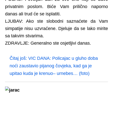
privatnim poslom. Biće Vam prilično naporno
danas ali trud će se isplatiti.
LJUBAV: Ako ste slobodni saznaćete da Vam
simpatije nisu uzvraćene. Djeluje da se lako mirite
sa takvim stvarima.
ZDRAVLJE: Generalno ste osjetljivi danas.
Čitaj još:
VIC DANA: Policajac u gluho doba
noći zaustavio pijanog čovjeka, kad ga je
upitao kuda je krenuo– urnebes… (foto)