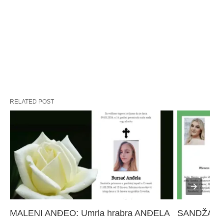
RELATED POST
MALENI ANĐEO: Umrla hrabra ANĐELA 
SANDŽAK I