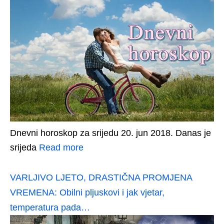
Dnevni horoskop za srijedu 20. jun 2018. Danas je
srijeda
Read more
VARLJIVO LJETO, DRASTIČNA PROMJENA
VREMENA: Obilni pljuskovi i jak vjetar,
temperatura pada…