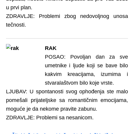
u prvi plan.
ZDRAVLJE: Problemi zbog nedovoljnog unosa
tečnosti.
RAK
POSAO: Povoljan dan za sve
umetnike i ljude koji se bave bilo
kakvim kreacijama, izumima i
stvaralaštvom bilo koje vrste.
LJUBAV: U spontanosti svog ophođenja ste malo
pomešali prijateljske sa romantičnim emocijama,
moguće je da nekome pravite zabunu.
ZDRAVLJE: Problemi sa nesanicom.