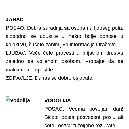
JARAC
POSAO: Dobra saradnja sa osobama ljepšeg pola,
slobodno se upustite u nešto bolje odnose u
kolektivu, čućete zanimljive informacije i tračeve.
LJUBAV: Veče ćete provesti u prijatnom društvu
zajedno sa voljenom osobom. Probajte da se
maksimalno opustite.
ZDRAVLJE: Danas se dobro osjećate.
VODOLIJA
POSAO: Veoma povoljan dan!
Bićete dosta posvećeni poslu ali
ćete i ostvariti željene rezultate.