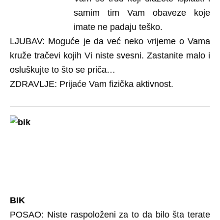
samim tim Vam obaveze koje
imate ne padaju teško.
LJUBAV: Moguće je da već neko vrijeme o Vama
kruže tračevi kojih Vi niste svesni. Zastanite malo i
osluškujte to što se priča…
ZDRAVLJE: Prijaće Vam fizička aktivnost.
BIK
POSAO: Niste raspoloženi za to da bilo šta terate