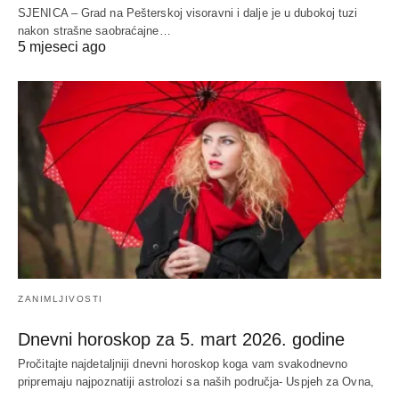
SJENICA – Grad na Pešterskoj visoravni i dalje je u dubokoj tuzi
nakon strašne saobraćajne…
5 mjeseci ago
ZANIMLJIVOSTI
Dnevni horoskop za 5. mart 2026. godine
Pročitajte najdetaljniji dnevni horoskop koga vam svakodnevno
pripremaju najpoznatiji astrolozi sa naših područja- Uspjeh za Ovna,