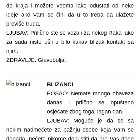
do kraja i možete veoma lako odustati od neke
ideje ako Vam se čini da u to treba da ulažete
previše truda.
LJUBAV: Prilično ste se vezali za nekog Raka iako
za sada niste ušli u bilo kakav blizak kontakt sa
njim.
ZDRAVLJE: Glavobolja.
BLIZANCI
POSAO: Nemate mnogo obaveza
danas i priično se opušteno
osjećate zbog toga, lagan dan.
LJUBAV: Moguće je da se sa
nekim nadmećete za pažnju osobe koja Vam se
dopada, nećete nikome dopustiti da pre Vas dođe