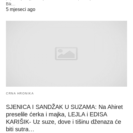
Bik…
5 mjeseci ago
CRNA HRONIKA
SJENICA I SANDŽAK U SUZAMA: Na Ahiret
preselile ćerka i majka, LEJLA i EDISA
KARIŠIK- Uz suze, dove i tišinu dženaza će
biti sutra…