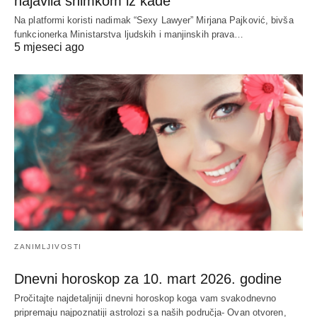
najavila snimkom iz kade
Na platformi koristi nadimak “Sexy Lawyer” Mirjana Pajković, bivša
funkcionerka Ministarstva ljudskih i manjinskih prava…
5 mjeseci ago
ZANIMLJIVOSTI
Dnevni horoskop za 10. mart 2026. godine
Pročitajte najdetaljniji dnevni horoskop koga vam svakodnevno
pripremaju najpoznatiji astrolozi sa naših područja- Ovan otvoren,