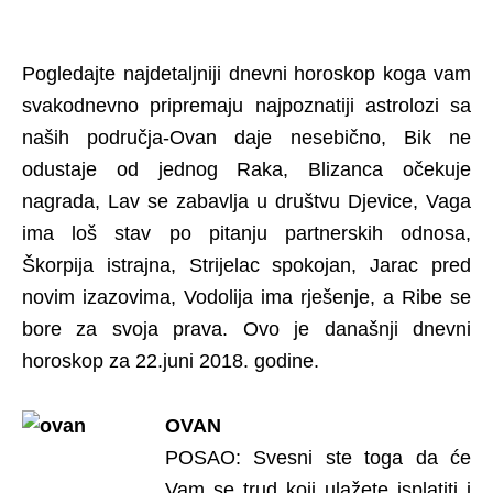
Pogledajte najdetaljniji dnevni horoskop koga vam
svakodnevno pripremaju najpoznatiji astrolozi sa
naših područja-Ovan daje nesebično, Bik ne
odustaje od jednog Raka, Blizanca očekuje
nagrada, Lav se zabavlja u društvu Djevice, Vaga
ima loš stav po pitanju partnerskih odnosa,
Škorpija istrajna, Strijelac spokojan, Jarac pred
novim izazovima, Vodolija ima rješenje, a Ribe se
bore za svoja prava. Ovo je današnji dnevni
horoskop za 22.juni 2018. godine.
OVAN
POSAO: Svesni ste toga da će
Vam se trud koji ulažete isplatiti i