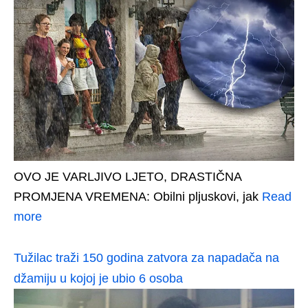
OVO JE VARLJIVO LJETO, DRASTIČNA
PROMJENA VREMENA: Obilni pljuskovi, jak
Read
more
Tužilac traži 150 godina zatvora za napadača na
džamiju u kojoj je ubio 6 osoba