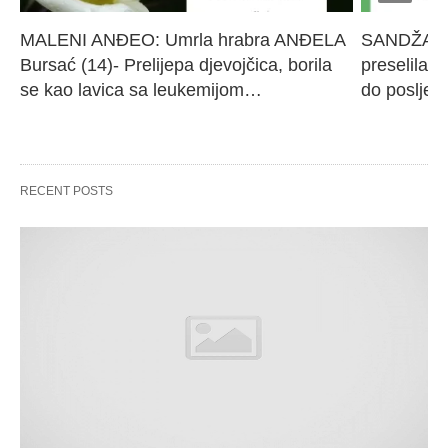
MALENI ANĐEO: Umrla hrabra ANĐELA 
SANDŽAK I
Bursać (14)- Prelijepa djevojčica, borila 
preselila M
se kao lavica sa leukemijom…
do poslje
RECENT POSTS