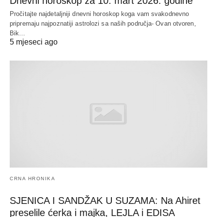
Dnevni horoskop za 10. mart 2026. godine
Pročitajte najdetaljniji dnevni horoskop koga vam svakodnevno
pripremaju najpoznatiji astrolozi sa naših područja- Ovan otvoren,
Bik…
5 mjeseci ago
CRNA HRONIKA
SJENICA I SANDŽAK U SUZAMA: Na Ahiret
preselile ćerka i majka, LEJLA i EDISA