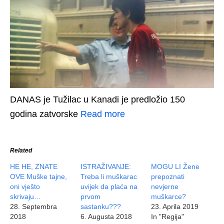
DANAS je Tužilac u Kanadi je predložio 150
godina zatvorske
Read more
Related
HE HE, ZNATE
ISTRAŽIVANJE:
MOGU LI Žene
OVE Muške tajne,
Treba li muškarac
prepoznati
oni vješto
uvijek da plaća na
nevjerne
skrivaju…
prvom
muškarce?
28. Septembra
sastanku???
23. Aprila 2019
2018
6. Augusta 2018
In "Regija"