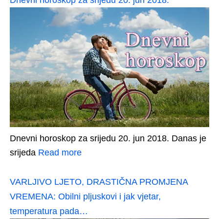
Dnevni horoskop za srijedu 20. jun 2018.
Dnevni horoskop za srijedu 20. jun 2018. Danas je
srijeda
Read more
VARLJIVO LJETO, DRASTIČNA PROMJENA
VREMENA: Obilni pljuskovi i jak vjetar,
temperatura pada…