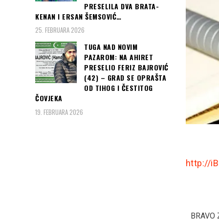
PRESELILA DVA BRATA-
KENAN I ERSAN ŠEMSOVIĆ…
25. FEBRUARA 2026
TUGA NAD NOVIM
PAZAROM: NA AHIRET
PRESELIO FERIZ BAJROVIĆ
(42) – GRAD SE OPRAŠTA
OD TIHOG I ČESTITOG
ČOVJEKA
19. FEBRUARA 2026
http://i
VARLJIVO LJETO,
Tužilac traži 150 godina
BRAVO 