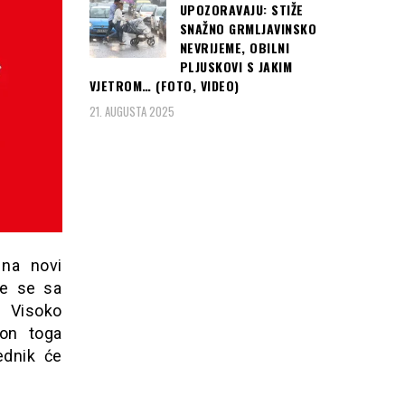
UPOZORAVAJU: STIŽE
SNAŽNO GRMLJAVINSKO
NEVRIJEME, OBILNI
PLJUSKOVI S JAKIM
VJETROM… (FOTO, VIDEO)
21. AUGUSTA 2025
na novi
će se sa
e Visoko
kon toga
ednik će