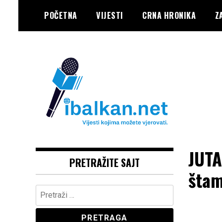
Skip
POČETNA
VIJESTI
CRNA HRONIKA
Z
to
content
Vaše Pravo, Vaš Portal
IBALKAN
JUTA
PRETRAŽITE SAJT
štam
Pretraga: