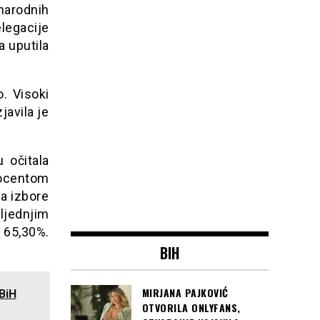
arodnih
legacije
a uputila
o. Visoki
javila je
 očitala
rocentom
na izbore
ljednjim
 65,30%.
BIH
MIRJANA PAJKOVIĆ
BiH
OTVORILA ONLYFANS,