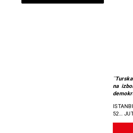
¨Turska
na izbo
demokr
ISTANBU
52… JUT