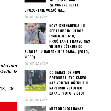
ZATVORENE CESTE,
UPOZORENJE VOZAČIMA…
30. AUGUSTA 2025
NOVA IZNENAĐENJA I U
SEPTEMBRU: JUTROS
IZMJERENO 6°C,
PROČITAJTE I KAKVO NAS
VRIJEME OČEKUJE DO
SUBOTE I U NAREDNIH 15 DANA… (FOTO,
VIDEO)
26. AUGUSTA 2025
 odzivom
kciju iz
OD DANAS IDE NOVI
PREOKRET: EVO KAKVO
NAS VRIJEME OČEKUJE U
NAREDNIH NEKOLIKO
018, 06:
DANA… (FOTO, VIDEO)
25. AUGUSTA 2025
METEOROLOZI DANAS