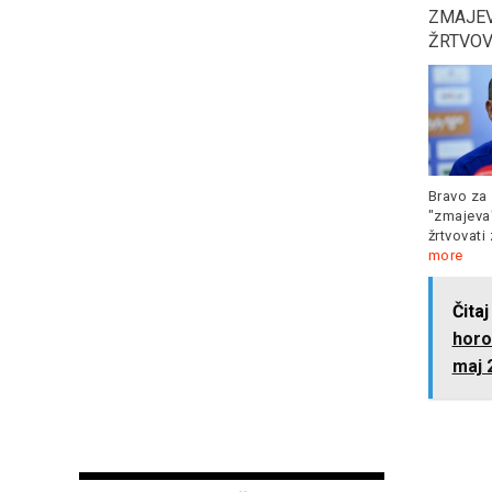
DRASTIČNA PROMJENA
zatvora za napadača na
ZMAJEV
VREMENA: Obilni
džamiju u kojoj je ubio 6
ŽRTVOV
pljuskovi i jak vjetar,
osoba
temperatura pada…
Bravo za 
DANAS je Tužilac u Kanadi
"zmajeva
je predložio 150 godina
žrtvovati
OVO JE VARLJIVO LJETO,
zatvorske
Read more
more
DRASTIČNA PROMJENA
VREMENA: Obilni pljuskovi,
jak
Read more
Čitaj
horo
maj 