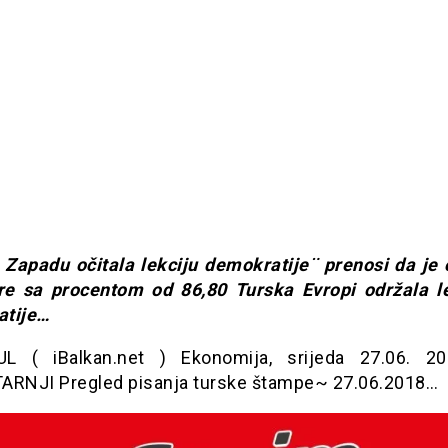
 Zapadu očitala lekciju demokratije¨ prenosi da je
re sa procentom od 86,80 Turska Evropi održala le
atije…
L ( iBalkan.net ) Ekonomija, srijeda 27.06. 2
ARNJI Pregled pisanja turske štampe~ 27.06.2018…