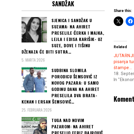
SANDŽAK
Share this:
SJENICA I SANDŽAK U
SUZAMA: NA AHIRET
PRESELILE ĆERKA I MAJKA,
LEJLA I EDISA KARIŠIK- UZ
SUZE, DOVE I TIŠINU
Related
DŽENAZA ĆE BITI SUTRA…
JUTARNJI
5. MARTA 2026
pisanja t
štampe…
SUDBINA SLOMILA
18. Sept
PORODICU ŠEMSOVIĆ IZ
In "Ekono
NOVOG PAZARA: U SAMO
GODINU DANA NA AHIRET
PRESELILA DVA BRATA-
Koment
KENAN I ERSAN ŠEMSOVIĆ…
25. FEBRUARA 2026
TUGA NAD NOVIM
PAZAROM: NA AHIRET
PRESELIO FERIZ BAJROVIĆ