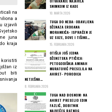
OTVARANJE NAJAVILA
SNIMKOM IZ KADE
ticali na
10. MARTA 2026
iliona a
TUGA DO NEBA: OBAVLJENA
 izjavili
DŽENAZA ERDOANA
Svjetsko
MORANKIĆA- ISPRAĆEN JE
ine juna
UZ SUZE, DOVE I TIŠINU…
do kraja
15. FEBRUARA 2026
OTIŠLA JOŠ JEDNA
DŽENETSKA PTIČICA:
koristiti
PETOGODIŠNJA AMINAH
jdžan iz
MURATOVIĆ PRESELILA NA
ut biti
AHIRET- PORODICA
NETJEŠNA…
snivanja
8. FEBRUARA 2026
TUGA NAD BOSNOM: NA
AHIRET PRESELIO EDIN
FAZLIĆ, DOBITNIK
NAJVEĆEG RATNOG