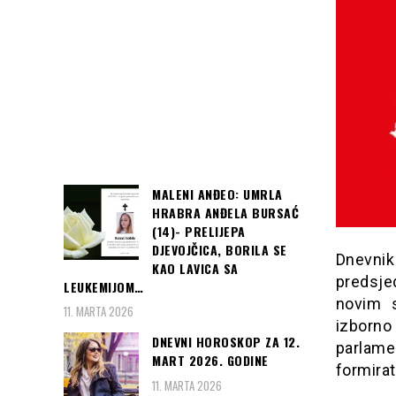
MALENI ANĐEO: UMRLA
HRABRA ANĐELA BURSAĆ
(14)- PRELIJEPA
DJEVOJČICA, BORILA SE
Dnevni
KAO LAVICA SA
predsje
LEUKEMIJOM…
novim s
11. MARTA 2026
izborno
DNEVNI HOROSKOP ZA 12.
parlame
MART 2026. GODINE
formirat
11. MARTA 2026