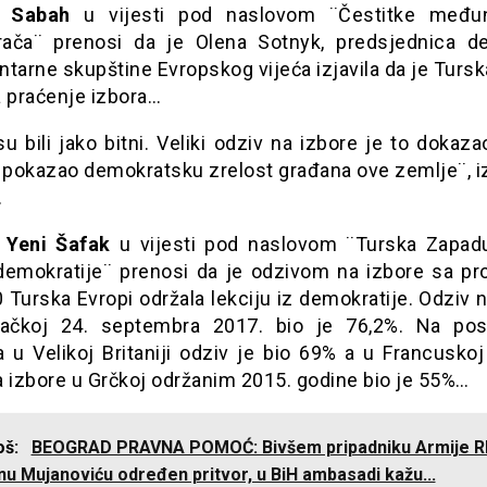
k
Sabah
u vijesti pod naslovom ¨Čestitke međun
ača¨ prenosi da je Olena Sotnyk, predsjednica de
tarne skupštine Evropskog vijeća izjavila da je Tursk
a praćenje izbora…
su bili jako bitni. Veliki odziv na izbore je to dokaza
 pokazao demokratsku zrelost građana ove zemlje¨, iz
…
k
Yeni Šafak
u vijesti pod naslovom ¨Turska Zapadu
 demokratije¨ prenosi da je odzivom na izbore sa p
 Turska Evropi održala lekciju iz demokratije. Odziv 
čkoj 24. septembra 2017. bio je 76,2%. Na pos
a u Velikoj Britaniji odziv je bio 69% a u Francuskoj
a izbore u Grčkoj održanim 2015. godine bio je 55%…
još:
BEOGRAD PRAVNA POMOĆ: Bivšem pripadniku Armije R
u Mujanoviću određen pritvor, u BiH ambasadi kažu...