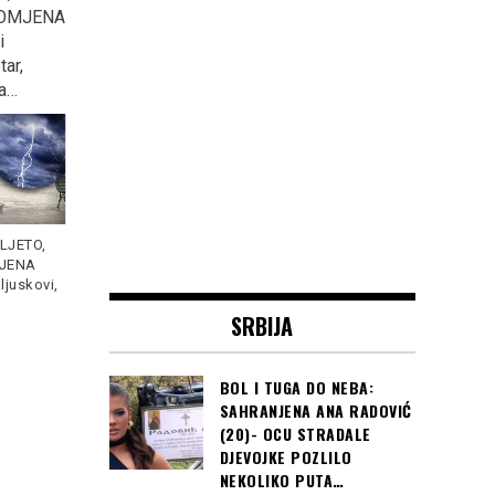
ROMJENA
zatvora za napadača na
ZMAJEVA SPREMAN SE
i
džamiju u kojoj je ubio 6
ŽRTVOVATI ZA BiH…
tar,
osoba
a…
Bravo za selektora
DANAS je Tužilac u Kanadi
"zmajeva", spreman se
je predložio 150 godina
žrtvovati za BiH: Dule
Read
LJETO,
zatvorske
Read more
more
JENA
ljuskovi,
Čitaj još:
Dnevni
SRBIJA
horoskop za 18.
maj 2019. godine
BOL I TUGA DO NEBA:
SAHRANJENA ANA RADOVIĆ
(20)- OCU STRADALE
DJEVOJKE POZLILO
NEKOLIKO PUTA…