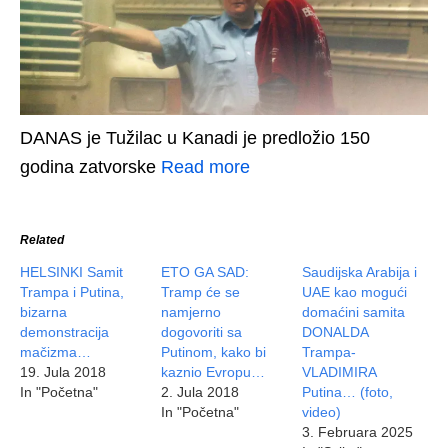
DANAS je Tužilac u Kanadi je predložio 150
godina zatvorske
Read more
Related
HELSINKI Samit
ETO GA SAD:
Saudijska Arabija i
Trampa i Putina,
Tramp će se
UAE kao mogući
bizarna
namjerno
domaćini samita
demonstracija
dogovoriti sa
DONALDA
mačizma…
Putinom, kako bi
Trampa-
19. Jula 2018
kaznio Evropu…
VLADIMIRA
In "Početna"
2. Jula 2018
Putina… (foto,
In "Početna"
video)
3. Februara 2025