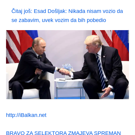
Čitaj još:
Esad Došljak: Nikada nisam vozio da
se zabavim, uvek vozim da bih pobedio
http://iBalkan.net
BRAVO ZA SELEKTORA ZMAJEVA SPREMAN