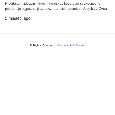
Pročitajte najdetaljniji dnevni horoskop koga vam svakodnevno
pripremaju najpoznatiji astrolozi sa naših područja- Uspjeh za Ovna,
…
5 mjeseci ago
All Rights Reserved
View Non-AMP Version