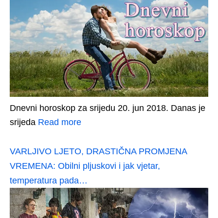
Dnevni horoskop za srijedu 20. jun 2018. Danas je
srijeda
Read more
VARLJIVO LJETO, DRASTIČNA PROMJENA
VREMENA: Obilni pljuskovi i jak vjetar,
temperatura pada…