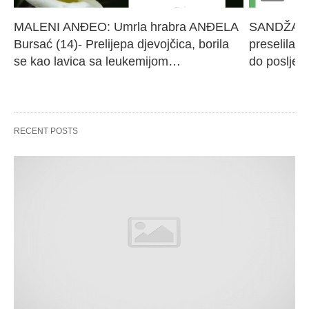
MALENI ANĐEO: Umrla hrabra ANĐELA 
SANDŽAK I
Bursać (14)- Prelijepa djevojčica, borila 
preselila M
se kao lavica sa leukemijom…
do poslje
RECENT POSTS