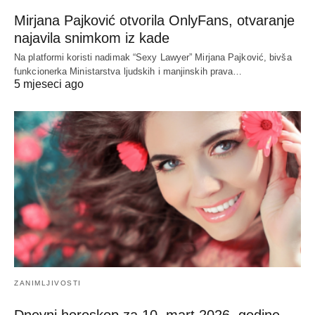
Mirjana Pajković otvorila OnlyFans, otvaranje
najavila snimkom iz kade
Na platformi koristi nadimak “Sexy Lawyer” Mirjana Pajković, bivša
funkcionerka Ministarstva ljudskih i manjinskih prava…
5 mjeseci ago
ZANIMLJIVOSTI
Dnevni horoskop za 10. mart 2026. godine