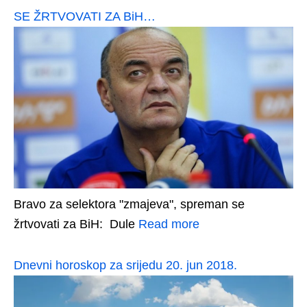
SE ŽRTVOVATI ZA BiH…
Bravo za selektora "zmajeva", spreman se
žrtvovati za BiH: Dule
Read more
Dnevni horoskop za srijedu 20. jun 2018.