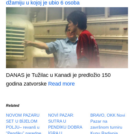
džamiju u kojoj je ubio 6 osoba
DANAS je Tužilac u Kanadi je predložio 150
godina zatvorske
Read more
Related
NOVOM PAZARU
NOVİ PAZAR:
BRAVO, OKK Novi
SET U BİJELOM
SUTRA U
Pazar na
POLJU– revanš u
PENDİKU DOBRA
završnom turniru
“Pendiku” naredne
İGRA U
Kupu Radivoja