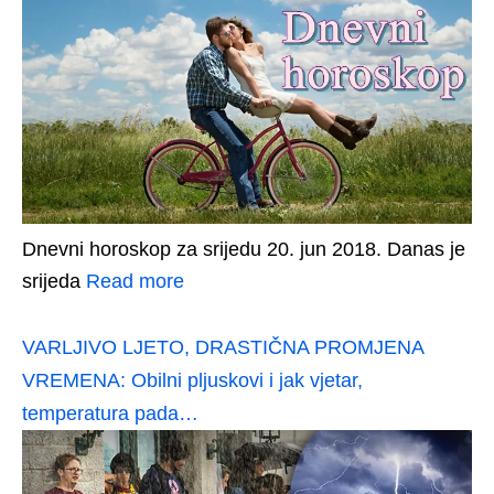
Dnevni horoskop za srijedu 20. jun 2018. Danas je
srijeda
Read more
VARLJIVO LJETO, DRASTIČNA PROMJENA
VREMENA: Obilni pljuskovi i jak vjetar,
temperatura pada…