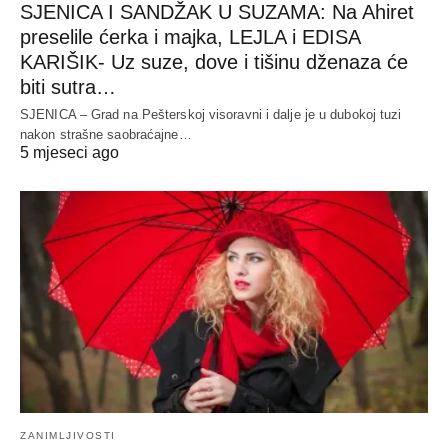
SJENICA I SANDŽAK U SUZAMA: Na Ahiret
preselile ćerka i majka, LEJLA i EDISA
KARIŠIK- Uz suze, dove i tišinu dženaza će
biti sutra…
SJENICA – Grad na Pešterskoj visoravni i dalje je u dubokoj tuzi
nakon strašne saobraćajne…
5 mjeseci ago
ZANIMLJIVOSTI