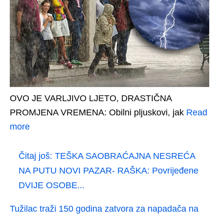
OVO JE VARLJIVO LJETO, DRASTIČNA
PROMJENA VREMENA: Obilni pljuskovi, jak
Read
more
Čitaj još:
TEŠKA SAOBRAĆAJNA NESREĆA
NA PUTU NOVI PAZAR- RAŠKA: Povrijeđene
DVIJE OSOBE...
Tužilac traži 150 godina zatvora za napadača na