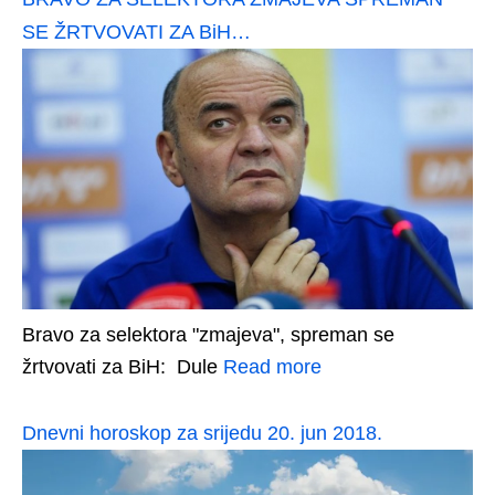
SE ŽRTVOVATI ZA BiH…
Bravo za selektora "zmajeva", spreman se
žrtvovati za BiH: Dule
Read more
Dnevni horoskop za srijedu 20. jun 2018.