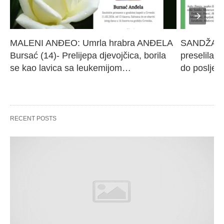
MALENI ANĐEO: Umrla hrabra ANĐELA 
SANDŽAK I
Bursać (14)- Prelijepa djevojčica, borila 
preselila M
se kao lavica sa leukemijom…
do poslje
RECENT POSTS