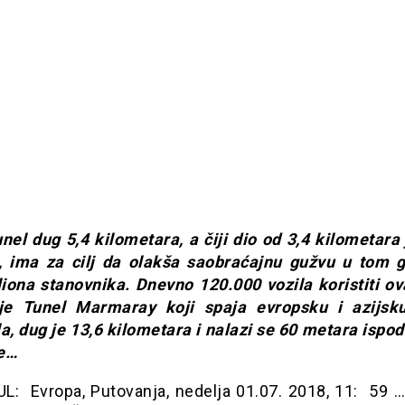
nel dug 5,4 kilometara, a čiji dio od 3,4 kilometara 
, ima za cilj da olakša saobraćajnu gužvu u tom 
liona stanovnika. Dnevno 120.000 vozila koristiti ova
e Tunel Marmaray koji spaja evropsku i azijsk
la, dug je 13,6 kilometara i nalazi se 60 metara ispo
e…
L: Evropa, Putovanja, nedelja 01.07. 2018, 11: 59 