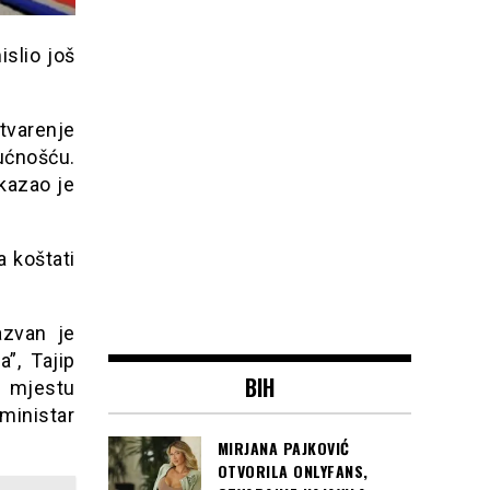
islio još
varenje
ućnošću.
 kazao je
a koštati
azvan je
”, Tajip
BIH
a mjestu
ministar
MIRJANA PAJKOVIĆ
OTVORILA ONLYFANS,