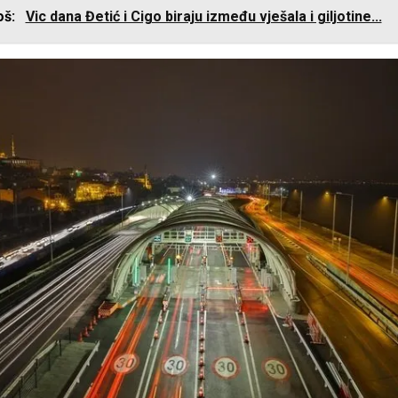
još:
Vic dana Đetić i Cigo biraju između vješala i giljotine...