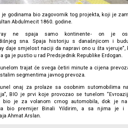
je godinama bio zagovornik tog projekta, koji je zam
ultan Abdulmecit 1860. godine.
ray ne spaja samo kontinente- on je ost
išnjeg sna. Spaja historiju s današnjicom i bud
 daje smjelost naciji da napravi ono u šta vjeruje”,
a ga je pustio u rad Predsjednik Republike Erdogan.
unelom trajat će svega četiri minute a cijena prevoz
 ostalim segmentima javnog prevoza.
unel onaj za prolaze sa osobnim sutomobilima n
ija”, BIO je prvi koje provozao se tunelom “Evroazija
 bio je za volanom crnog automobila, dok je n
a bio premijer Binali Yildirim, a sa njima je i 
aja Ahmat Arslan.