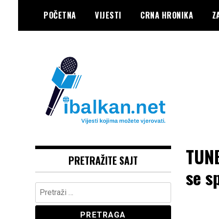
Skip
POČETNA
VIJESTI
CRNA HRONIKA
Z
to
content
Vaše Pravo, Vaš Portal
IBALKAN
TUNE
PRETRAŽITE SAJT
se s
Pretraga: