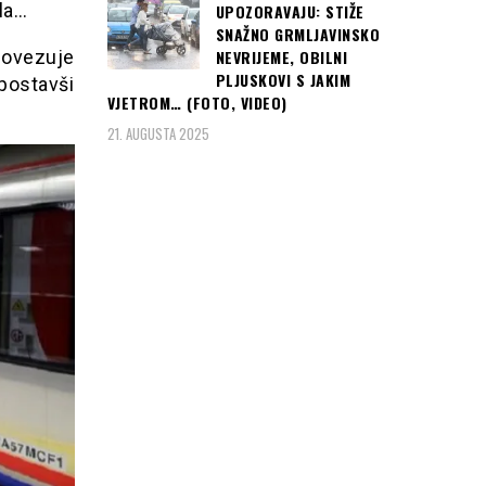
la…
UPOZORAVAJU: STIŽE
SNAŽNO GRMLJAVINSKO
povezuje
NEVRIJEME, OBILNI
PLJUSKOVI S JAKIM
 postavši
VJETROM… (FOTO, VIDEO)
21. AUGUSTA 2025