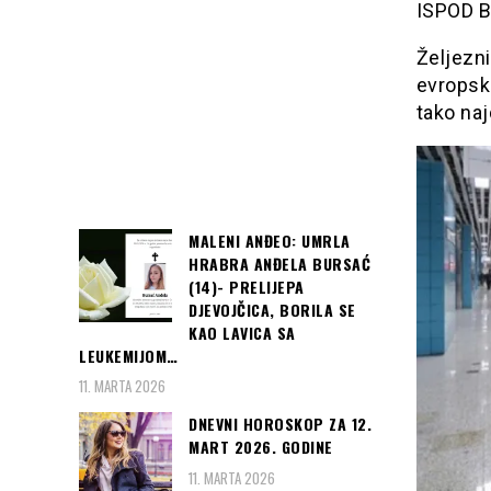
ISPOD B
Željezn
evropsku
tako naj
MALENI ANĐEO: UMRLA
HRABRA ANĐELA BURSAĆ
(14)- PRELIJEPA
DJEVOJČICA, BORILA SE
KAO LAVICA SA
LEUKEMIJOM…
11. MARTA 2026
DNEVNI HOROSKOP ZA 12.
MART 2026. GODINE
11. MARTA 2026