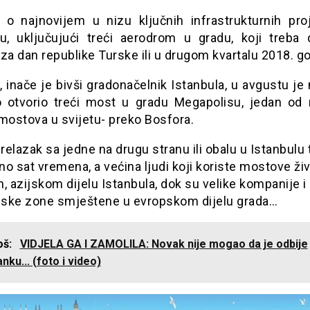
e o najnovijem u nizu ključnih infrastrukturnih pro
lu, uključujući treći aerodrom u gradu, koji treba
za dan republike Turske ili u drugom kvartalu 2018. g
 inače je bivši gradonačelnik Istanbula, u avgustu j
 otvorio treći most u gradu Megapolisu, jedan od 
mostova u svijetu- preko Bosfora.
elazak sa jedne na drugu stranu ili obalu u Istanbulu 
o sat vremena, a većina ljudi koji koriste mostove ži
, azijskom dijelu Istanbula, dok su velike kompanije i
ijske zone smještene u evropskom dijelu grada…
još:
VIDJELA GA I ZAMOLILA: Novak nije mogao da je odbije
nku... (foto i video)