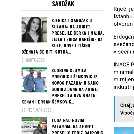
SANDŽAK
Riječ j
Istanbu
SJENICA I SANDŽAK U
otvoren 
SUZAMA: NA AHIRET
PRESELILE ĆERKA I MAJKA,
Erdogan,
LEJLA I EDISA KARIŠIK- UZ
svečano
SUZE, DOVE I TIŠINU
DŽENAZA ĆE BITI SUTRA…
visećih 
5. MARTA 2026
INAČE Pr
SUDBINA SLOMILA
minimaln
PORODICU ŠEMSOVIĆ IZ
mirnijem
NOVOG PAZARA: U SAMO
industr
GODINU DANA NA AHIRET
PRESELILA DVA BRATA-
KENAN I ERSAN ŠEMSOVIĆ…
Čitaj 
25. FEBRUARA 2026
Visoča
TUGA NAD NOVIM
PAZAROM: NA AHIRET
PRESELIO FERIZ BAJROVIĆ