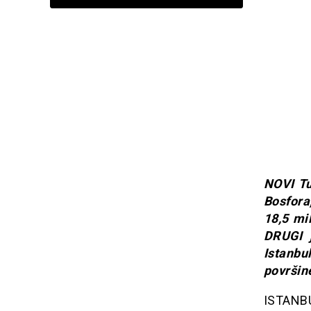
NOVI Tu
Bosfora
18,5 mi
DRUGI j
Istanbu
površin
ISTANBU