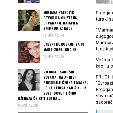
MIRJANA PAJKOVIĆ
Erdogan 
OTVORILA ONLYFANS,
turski s
OTVARANJE NAJAVILA
SNIMKOM IZ KADE
“Marma
10. MARTA 2026
dugogod
Marmaray
DNEVNI HOROSKOP ZA 10.
tada kad
MART 2026. GODINE
10. MARTA 2026
Vožnja t
kao i u
SJENICA I SANDŽAK U
DRUGI t
SUZAMA: NA AHIRET
PRESELILE ĆERKA I MAJKA,
“Evroaz
LEJLA I EDISA KARIŠIK- UZ
Erdogan
SUZE, DOVE I TIŠINU
suvozač
DŽENAZA ĆE BITI SUTRA…
saobrać
5. MARTA 2026