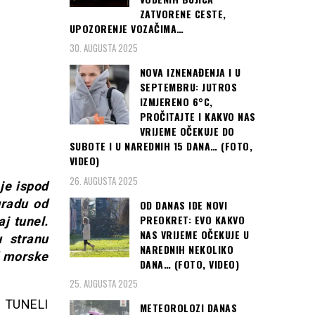
ZATVORENE CESTE,
UPOZORENJE VOZAČIMA…
30. AUGUSTA 2025
NOVA IZNENAĐENJA I U
SEPTEMBRU: JUTROS
IZMJERENO 6°C,
PROČITAJTE I KAKVO NAS
VRIJEME OČEKUJE DO
SUBOTE I U NAREDNIH 15 DANA… (FOTO,
VIDEO)
26. AUGUSTA 2025
je ispod
gradu od
OD DANAS IDE NOVI
PREOKRET: EVO KAKVO
j tunel.
NAS VRIJEME OČEKUJE U
u stranu
NAREDNIH NEKOLIKO
d morske
DANA… (FOTO, VIDEO)
25. AUGUSTA 2025
… TUNELI
METEOROLOZI DANAS