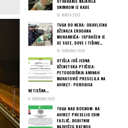
OTVARANJE NAJAVILA
SNIMKOM IZ KADE
10. MARTA 2026
TUGA DO NEBA: OBAVLJENA
DŽENAZA ERDOANA
MORANKIĆA- ISPRAĆEN JE
UZ SUZE, DOVE I TIŠINU…
15. FEBRUARA 2026
OTIŠLA JOŠ JEDNA
DŽENETSKA PTIČICA:
PETOGODIŠNJA AMINAH
MURATOVIĆ PRESELILA NA
AHIRET- PORODICA
NETJEŠNA…
8. FEBRUARA 2026
TUGA NAD BOSNOM: NA
AHIRET PRESELIO EDIN
FAZLIĆ, DOBITNIK
NAJVEĆEG RATNOG