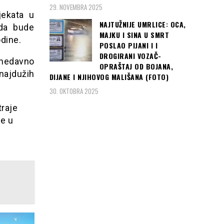
29. NOVEMBRA 2025
jekata u
NAJTUŽNIJE UMRLICE: OCA,
 da bude
MAJKU I SINA U SMRT
odine.
POSLAO PIJANI I I
DROGIRANI VOZAČ-
e nedavno
OPRAŠTAJ OD BOJANA,
najdužih
DIJANE I NJIHOVOG MALIŠANA (FOTO)
30. OKTOBRA 2025
traje
ve u