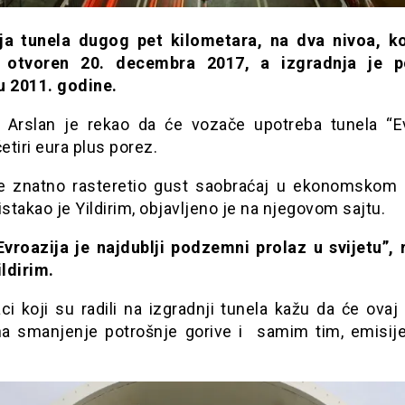
ja tunela dugog pet kilometara, na dva nivoa, ko
t otvoren 20. decembra 2017, a izgradnja je p
u 2011. godine.
r Arslan je rekao da će vozače upotreba tunela “Ev
četiri eura plus porez.
e znatno rasteretio gust saobraćaj u ekonomskom 
istakao je Yildirim, objavljeno je na njegovom sajtu.
Evroazija je najdublji podzemni prolaz u svijetu”, 
ildirim.
ci koji su radili na izgradnji tunela kažu da će ovaj
 na smanjenje potrošnje gorive i samim tim, emisije