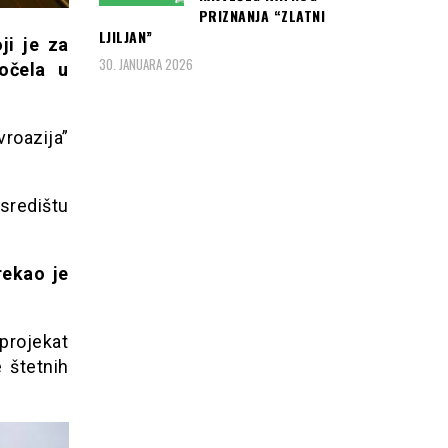
PRIZNANJA “ZLATNI
LJILJAN”
ji je za
30. JANUARA 2026
očela u
roazija”
središtu
rekao je
 projekat
 štetnih