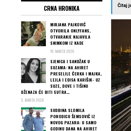
Čitaj 
CRNA HRONIKA
MIRJANA PAJKOVIĆ
OTVORILA ONLYFANS,
OTVARANJE NAJAVILA
SNIMKOM IZ KADE
10. MARTA 2026
SJENICA I SANDŽAK U
SUZAMA: NA AHIRET
PRESELILE ĆERKA I MAJKA,
LEJLA I EDISA KARIŠIK- UZ
SUZE, DOVE I TIŠINU
DŽENAZA ĆE BITI SUTRA…
5. MARTA 2026
SUDBINA SLOMILA
PORODICU ŠEMSOVIĆ IZ
NOVOG PAZARA: U SAMO
GODINU DANA NA AHIRET