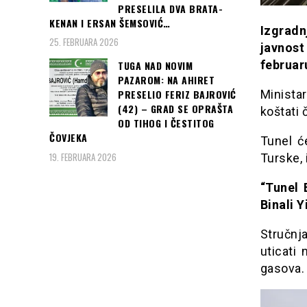
PRESELILA DVA BRATA-
KENAN I ERSAN ŠEMSOVIĆ…
Izgradn
25. FEBRUARA 2026
javnos
februar
TUGA NAD NOVIM
PAZAROM: NA AHIRET
Minista
PRESELIO FERIZ BAJROVIĆ
(42) – GRAD SE OPRAŠTA
koštati 
OD TIHOG I ČESTITOG
ČOVJEKA
Tunel ć
19. FEBRUARA 2026
Turske, 
“Tunel 
Binali Y
Stručnja
uticati
gasova.