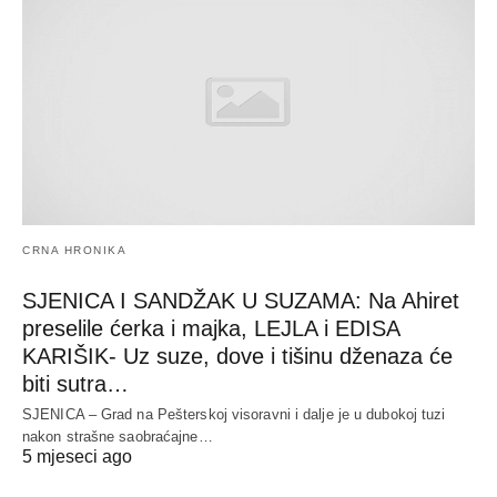
CRNA HRONIKA
SJENICA I SANDŽAK U SUZAMA: Na Ahiret
preselile ćerka i majka, LEJLA i EDISA
KARIŠIK- Uz suze, dove i tišinu dženaza će
biti sutra…
SJENICA – Grad na Pešterskoj visoravni i dalje je u dubokoj tuzi
nakon strašne saobraćajne…
5 mjeseci ago