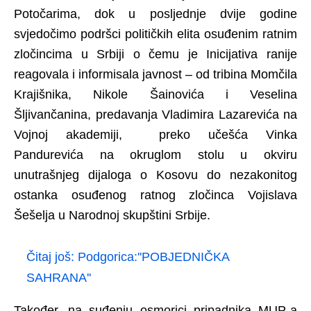
Potočarima, dok u posljednje dvije godine
svjedočimo podršci političkih elita osuđenim ratnim
zločincima u Srbiji o čemu je Inicijativa ranije
reagovala i informisala javnost – od tribina Momčila
Krajišnika, Nikole Šainovića i Veselina
Šljivančanina, predavanja Vladimira Lazarevića na
Vojnoj akademiji, preko učešća Vinka
Pandurevića na okruglom stolu u okviru
unutrašnjeg dijaloga o Kosovu do nezakonitog
ostanka osuđenog ratnog zločinca Vojislava
Šešelja u Narodnoj skupštini Srbije.
Čitaj još:
Podgorica:''POBJEDNIČKA
SAHRANA''
Također, na suđenju osmorici pripadnika MUP-a