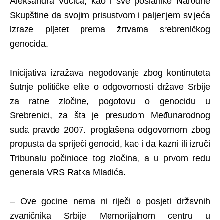
Aleksandra Vučića, kao i sve poslanike Narodne
Skupštine da svojim prisustvom i paljenjem svijeća
izraze pijetet prema žrtvama srebreničkog
genocida.
Inicijativa izražava negodovanje zbog kontinuteta
šutnje političke elite o odgovornosti države Srbije
za ratne zločine, pogotovu o genocidu u
Srebrenici, za šta je presudom Međunarodnog
suda pravde 2007. proglašena odgovornom zbog
propusta da spriječi genocid, kao i da kazni ili izruči
Tribunalu počinioce tog zločina, a u prvom redu
generala VRS Ratka Mladića.
– Ove godine nema ni riječi o posjeti državnih
zvaničnika Srbije Memorijalnom centru u