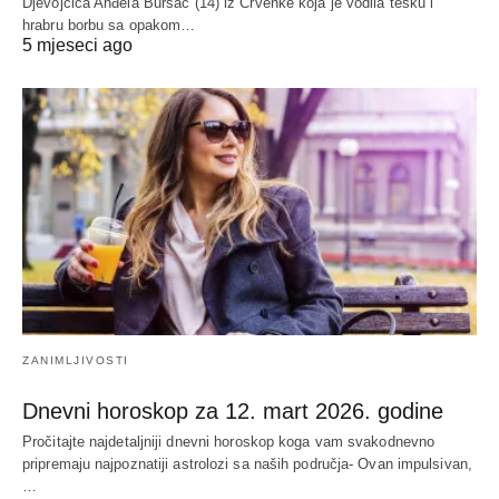
Djevojčica Anđela Bursać (14) iz Crvenke koja je vodila tešku i
hrabru borbu sa opakom…
5 mjeseci ago
ZANIMLJIVOSTI
Dnevni horoskop za 12. mart 2026. godine
Pročitajte najdetaljniji dnevni horoskop koga vam svakodnevno
pripremaju najpoznatiji astrolozi sa naših područja- Ovan impulsivan,
…