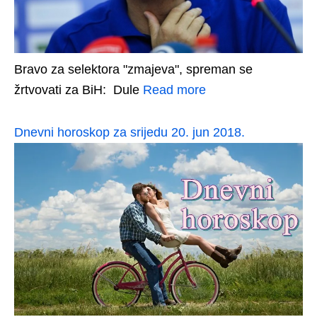
Bravo za selektora "zmajeva", spreman se
žrtvovati za BiH: Dule
Read more
Dnevni horoskop za srijedu 20. jun 2018.