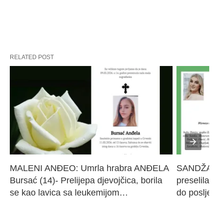
RELATED POST
MALENI ANĐEO: Umrla hrabra ANĐELA 
SANDŽAK I
Bursać (14)- Prelijepa djevojčica, borila 
preselila M
se kao lavica sa leukemijom…
do poslje