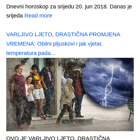
Dnevni horoskop za srijedu 20. jun 2018. Danas je
srijeda
Read more
VARLJIVO LJETO, DRASTIČNA PROMJENA
VREMENA: Obilni pljuskovi i jak vjetar,
temperatura pada…
OVO JE VARLJIVO LJETO, DRASTIČNA