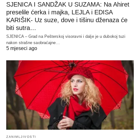
SJENICA I SANDŽAK U SUZAMA: Na Ahiret
preselile ćerka i majka, LEJLA i EDISA
KARIŠIK- Uz suze, dove i tišinu dženaza će
biti sutra…
SJENICA – Grad na Pešterskoj visoravni i dalje je u dubokoj tuzi
nakon strašne saobraćajne…
5 mjeseci ago
ZANIMLJIVOSTI