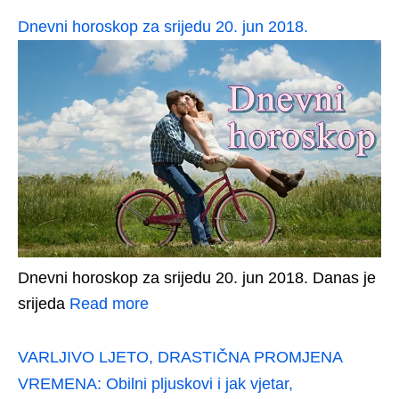
Dnevni horoskop za srijedu 20. jun 2018.
Dnevni horoskop za srijedu 20. jun 2018. Danas je
srijeda
Read more
VARLJIVO LJETO, DRASTIČNA PROMJENA
VREMENA: Obilni pljuskovi i jak vjetar,