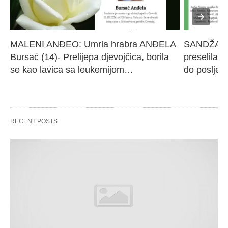
MALENI ANĐEO: Umrla hrabra ANĐELA 
SANDŽAK I
Bursać (14)- Prelijepa djevojčica, borila 
preselila M
se kao lavica sa leukemijom…
do poslje
RECENT POSTS