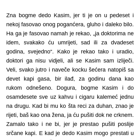
Zna bogme dedo Kasim, jer ti je on u pedeset i
nekoj fasovao onog poganćera, gluho i daleko bilo.
Ha ga je fasovao namah je rekao, „ja doktorima ne
idem, svakako ću umrijeti, sad ili za dvadeset
godina, svejedno“. Kako je rekao tako i uradio,
doktori ga nisu vidjeli, ali se Kasim sam izliječi.
Veli, svako jutro i naveče kocku šećera natopiš sa
devet kapi gasa, bir ilađ, za godinu dana kao
rukom odnešeno. Dogura, bogme Kasim i do
osamdesete sve uz kahvu i cigaru kalemeć jednu
na drugu. Kad bi mu ko šta reci za duhan, znao je
rijeti, baš kao ona žena, ja ću pušiti dok ne crknem.
Zamalo tako i ne bi, jer je prestao pušiti poslije
srčane kapi. E kad je dedo Kasim mogo prestati u