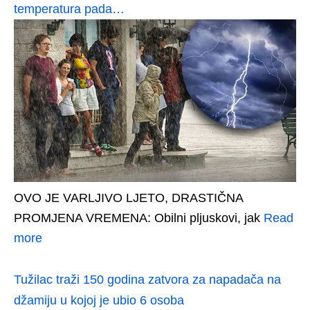
temperatura pada…
OVO JE VARLJIVO LJETO, DRASTIČNA
PROMJENA VREMENA: Obilni pljuskovi, jak
Read
more
Tužilac traži 150 godina zatvora za napadača na
džamiju u kojoj je ubio 6 osoba