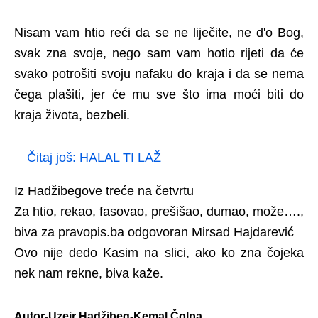
Nisam vam htio reći da se ne liječite, ne d'o Bog,
svak zna svoje, nego sam vam hotio rijeti da će
svako potrošiti svoju nafaku do kraja i da se nema
čega plašiti, jer će mu sve što ima moći biti do
kraja života, bezbeli.
Čitaj još:
HALAL TI LAŽ
Iz Hadžibegove treće na četvrtu
Za htio, rekao, fasovao, prešišao, dumao, može….,
biva za pravopis.ba odgovoran Mirsad Hajdarević
Ovo nije dedo Kasim na slici, ako ko zna čojeka
nek nam rekne, biva kaže.
Autor-Uzeir Hadžibeg-Kemal Čolpa