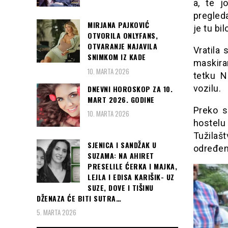
a, te j
pregleda
MIRJANA PAJKOVIĆ
je tu bi
OTVORILA ONLYFANS,
OTVARANJE NAJAVILA
Vratila 
SNIMKOM IZ KADE
maskira
10. MARTA 2026
tetku N
vozilu.
DNEVNI HOROSKOP ZA 10.
MART 2026. GODINE
Preko s
10. MARTA 2026
hostelu
Tužilašt
SJENICA I SANDŽAK U
određen
SUZAMA: NA AHIRET
PRESELILE ĆERKA I MAJKA,
LEJLA I EDISA KARIŠIK- UZ
SUZE, DOVE I TIŠINU
DŽENAZA ĆE BITI SUTRA…
5. MARTA 2026