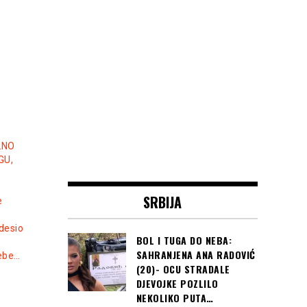
LNO
GU,
SRBIJA
e
desio
BOL I TUGA DO NEBA:
SAHRANJENA ANA RADOVIĆ
ebe…
(20)- OCU STRADALE
DJEVOJKE POZLILO
NEKOLIKO PUTA…