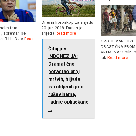
Dnevni horoskop za srijedu
20. jun 2018. Danas je
selektora
srijeda
Read more
", spreman se
 za BiH: Dule
Read
OVO JE VARLJIVO 
DRASTIČNA PROM
Čitaj još:
VREMENA: Obilni p
INDONEZIJA:
jak
Read more
Dramatično
porastao broj
mrtvih, hiljade
zarobljenih pod
ruševinama,
radnje opljačkane
...