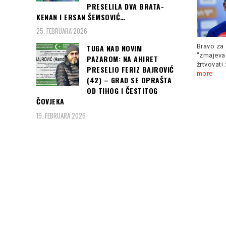
PRESELILA DVA BRATA-
KENAN I ERSAN ŠEMSOVIĆ…
25. FEBRUARA 2026
Bravo za 
TUGA NAD NOVIM
DANAS je Tužilac u Kanadi
"zmajeva
PAZAROM: NA AHIRET
je predložio 150 godina
žrtvovati
PRESELIO FERIZ BAJROVIĆ
OVO JE VARLJIVO LJETO,
zatvorske
Read more
more
DRASTIČNA PROMJENA
(42) – GRAD SE OPRAŠTA
VREMENA: Obilni pljuskovi,
OD TIHOG I ČESTITOG
jak
Read more
ČOVJEKA
19. FEBRUARA 2026