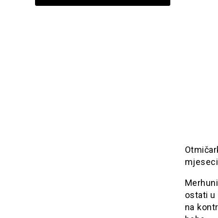
Otmičar
mjeseci 
Merhuni
ostati u
na kontr