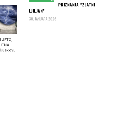
PRIZNANJA “ZLATNI
LJILJAN”
30. JANUARA 2026
Bravo za selektora
DANAS je Tužilac u Kanadi
"zmajeva", spreman se
je predložio 150 godina
žrtvovati za BiH: Dule
Read
LJETO,
zatvorske
Read more
more
JENA
ljuskovi,