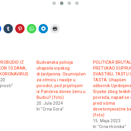
PROBUDIO IZ
Budvanska policija
POLITIČAR BRUTA
ON 10 DANA,
uhapsila srpskog
PRETUKAO SUPRU
 KORONAVIRUS
državljanina: Osumnjičen
SVASTIKU, TAŠTU I
020
za otmicu i nasilje u
TASTA: Uhapšen
jivosti"
porodici, pod prijetnjom
odbornik Ujedinjen
iz Pančeva doveo ženu u
Srpske zbog teških
Budvu? (foto)
povreda, napad se 
20. Jula 2024
pred očima
In "Crna Gora"
devetomjesečne b
(foto)
15. Maja 2023
In "Crna Hronika"