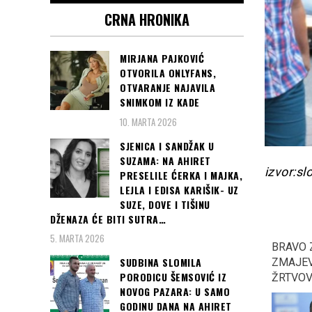
CRNA HRONIKA
MIRJANA PAJKOVIĆ
OTVORILA ONLYFANS,
OTVARANJE NAJAVILA
SNIMKOM IZ KADE
10. MARTA 2026
SJENICA I SANDŽAK U
SUZAMA: NA AHIRET
izvor:s
PRESELILE ĆERKA I MAJKA,
LEJLA I EDISA KARIŠIK- UZ
SUZE, DOVE I TIŠINU
DŽENAZA ĆE BITI SUTRA…
5. MARTA 2026
VARLJIVO LJETO,
Tužilac traži 150 godina
BRAVO 
SUDBINA SLOMILA
DRASTIČNA PROMJENA
zatvora za napadača na
ZMAJEV
PORODICU ŠEMSOVIĆ IZ
VREMENA: Obilni
džamiju u kojoj je ubio 6
ŽRTVOV
NOVOG PAZARA: U SAMO
pljuskovi i jak vjetar,
osoba
GODINU DANA NA AHIRET
temperatura pada…