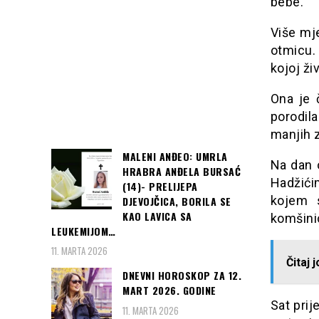
bebe.
Više mje
otmicu.
kojoj živ
Ona je 
porodila
manjih 
MALENI ANĐEO: UMRLA
Na dan 
HRABRA ANĐELA BURSAĆ
Hadžići
(14)- PRELIJEPA
kojem s
DJEVOJČICA, BORILA SE
KAO LAVICA SA
komšinic
LEUKEMIJOM…
11. MARTA 2026
Čitaj 
DNEVNI HOROSKOP ZA 12.
MART 2026. GODINE
Sat prij
11. MARTA 2026