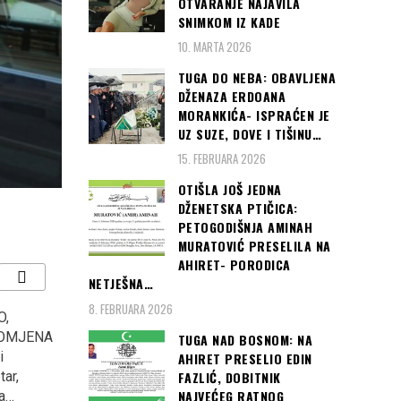
OTVARANJE NAJAVILA
SNIMKOM IZ KADE
10. MARTA 2026
TUGA DO NEBA: OBAVLJENA
DŽENAZA ERDOANA
MORANKIĆA- ISPRAĆEN JE
UZ SUZE, DOVE I TIŠINU…
15. FEBRUARA 2026
OTIŠLA JOŠ JEDNA
DŽENETSKA PTIČICA:
PETOGODIŠNJA AMINAH
MURATOVIĆ PRESELILA NA
AHIRET- PORODICA
NETJEŠNA…
8. FEBRUARA 2026
O,
Tužilac traži 150 godina
BRAVO ZA SELEKTORA
ROMJENA
zatvora za napadača na
ZMAJEVA SPREMAN SE
TUGA NAD BOSNOM: NA
i
džamiju u kojoj je ubio 6
ŽRTVOVATI ZA BiH…
AHIRET PRESELIO EDIN
FAZLIĆ, DOBITNIK
tar,
osoba
NAJVEĆEG RATNOG
a…