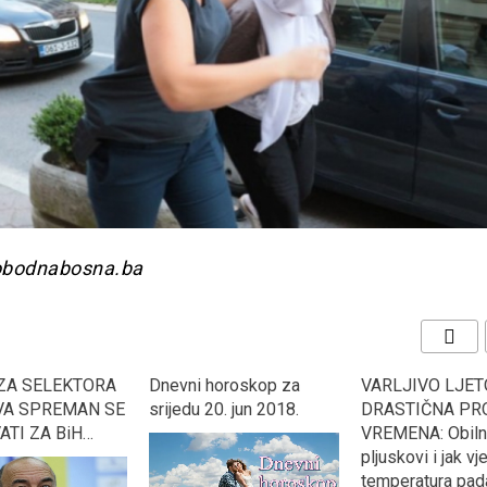
lobodnabosna.ba
ZA SELEKTORA
Dnevni horoskop za
VARLJIVO LJET
A SPREMAN SE
srijedu 20. jun 2018.
DRASTIČNA P
ATI ZA BiH…
VREMENA: Obiln
pljuskovi i jak vje
temperatura pad