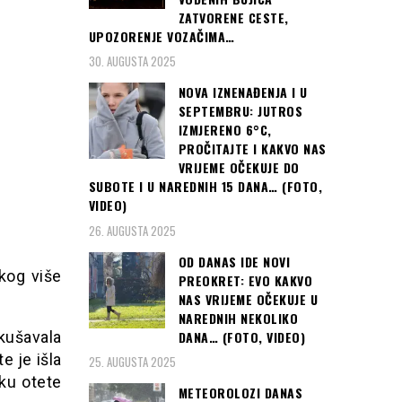
ZATVORENE CESTE,
UPOZORENJE VOZAČIMA…
30. AUGUSTA 2025
NOVA IZNENAĐENJA I U
SEPTEMBRU: JUTROS
IZMJERENO 6°C,
PROČITAJTE I KAKVO NAS
VRIJEME OČEKUJE DO
SUBOTE I U NAREDNIH 15 DANA… (FOTO,
VIDEO)
26. AUGUSTA 2025
OD DANAS IDE NOVI
kog više
PREOKRET: EVO KAKVO
NAS VRIJEME OČEKUJE U
NAREDNIH NEKOLIKO
DANA… (FOTO, VIDEO)
kušavala
e je išla
25. AUGUSTA 2025
jku otete
METEOROLOZI DANAS