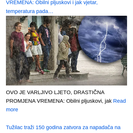
VREMENA: Obilni pljuskovi i jak vjetar,
temperatura pada…
OVO JE VARLJIVO LJETO, DRASTIČNA
PROMJENA VREMENA: Obilni pljuskovi, jak
Read
more
Tužilac traži 150 godina zatvora za napadača na