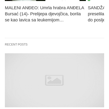
MALENI ANĐEO: Umrla hrabra ANĐELA 
SANDŽAK I
Bursać (14)- Prelijepa djevojčica, borila 
preselila M
se kao lavica sa leukemijom…
do poslje
RECENT POSTS