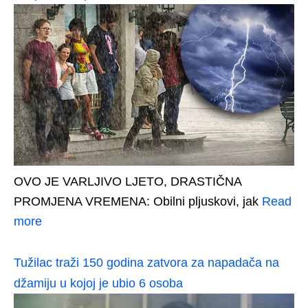
OVO JE VARLJIVO LJETO, DRASTIČNA
PROMJENA VREMENA: Obilni pljuskovi, jak
Read
more
Tužilac traži 150 godina zatvora za napadača na
džamiju u kojoj je ubio 6 osoba