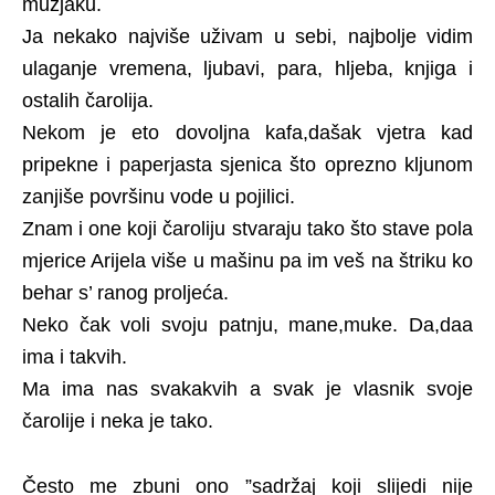
mužjaku.
Ja nekako najviše uživam u sebi, najbolje vidim
ulaganje vremena, ljubavi, para, hljeba, knjiga i
ostalih čarolija.
Nekom je eto dovoljna kafa,dašak vjetra kad
pripekne i paperjasta sjenica što oprezno kljunom
zanjiše površinu vode u pojilici.
Znam i one koji čaroliju stvaraju tako što stave pola
mjerice Arijela više u mašinu pa im veš na štriku ko
behar s’ ranog proljeća.
Neko čak voli svoju patnju, mane,muke. Da,daa
ima i takvih.
Ma ima nas svakakvih a svak je vlasnik svoje
čarolije i neka je tako.
Često me zbuni ono ”sadržaj koji slijedi nije