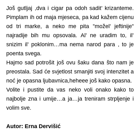
Još gutljaj ,dva i cigar pa odoh sadit’ krizanteme.
Pimplam ih od maja mjeseca, pa kad kažem cijenu
od tri marke, a neko me pita ”možel’ jeftinije”
najradije bih mu opsovala. Al’ ne uradim to, il’
snizim il’ poklonim…ma nema narod para , to je
poenta svega.
Hajmo sad potrošit još ovu šaku dana što nam je
preostala. Sad će svjetlost smanjiti svoj intenzitet a
noć je opasna ljubavnica,heheee još kako opasna.
Volite i pustite da vas neko voli onako kako to
najbolje zna i umije…a ja…ja treniram strpljenje i
volim sve.
Autor:
Erna Dervišić