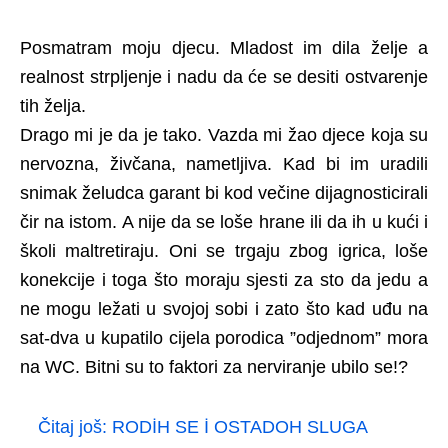
Posmatram moju djecu. Mladost im dila želje a
realnost strpljenje i nadu da će se desiti ostvarenje
tih želja.
Drago mi je da je tako. Vazda mi žao djece koja su
nervozna, živčana, nametljiva. Kad bi im uradili
snimak želudca garant bi kod večine dijagnosticirali
čir na istom. A nije da se loše hrane ili da ih u kući i
školi maltretiraju. Oni se trgaju zbog igrica, loše
konekcije i toga što moraju sjesti za sto da jedu a
ne mogu ležati u svojoj sobi i zato što kad uđu na
sat-dva u kupatilo cijela porodica ”odjednom” mora
na WC. Bitni su to faktori za nerviranje ubilo se!?
Čitaj još:
RODİH SE İ OSTADOH SLUGA