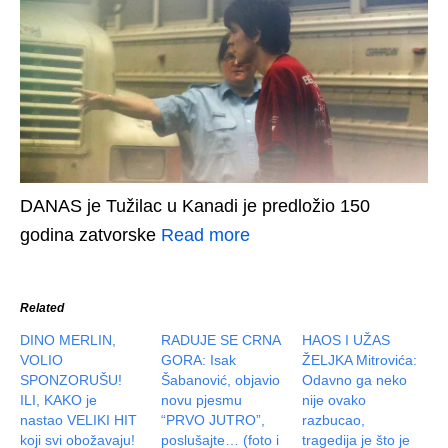
DANAS je Tužilac u Kanadi je predložio 150
godina zatvorske
Read more
Related
DINO MERLIN,
RADUJE SE CRNA
HAOS I UŽAS
VOLIO
GORA: Isak
ŽELJKA Mitrovića:
SPONZORUŠU!
Šabanović, objavio
Odavno ga neko
ILI, KAKO je
novu pjesmu
nije ovako
nastao VELIKI HIT
“PRVO JUTRO”,
razbucao,
koji svi obožavaju!
poslušajte… (foto i
tragedija je što je