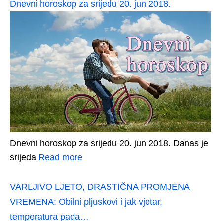
Dnevni horoskop za srijedu 20. jun 2018.
Dnevni horoskop za srijedu 20. jun 2018. Danas je
srijeda
Read more
VARLJIVO LJETO, DRASTIČNA PROMJENA
VREMENA: Obilni pljuskovi i jak vjetar,
temperatura pada…