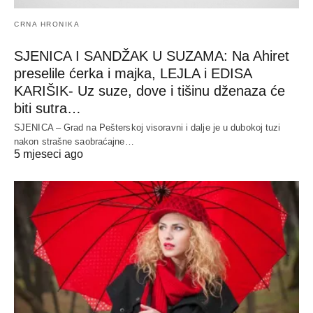
CRNA HRONIKA
SJENICA I SANDŽAK U SUZAMA: Na Ahiret
preselile ćerka i majka, LEJLA i EDISA
KARIŠIK- Uz suze, dove i tišinu dženaza će
biti sutra…
SJENICA – Grad na Pešterskoj visoravni i dalje je u dubokoj tuzi
nakon strašne saobraćajne…
5 mjeseci ago