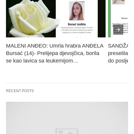
MALENI ANĐEO: Umrla hrabra ANĐELA 
SANDŽAK I
Bursać (14)- Prelijepa djevojčica, borila 
preselila M
se kao lavica sa leukemijom…
do poslje
RECENT POSTS