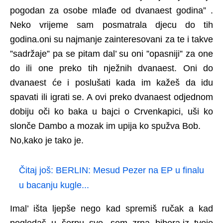
pogodan za osobe mlađe od dvanaest godina” .
Neko vrijeme sam posmatrala djecu do tih
godina.oni su najmanje zainteresovani za te i takve
”sadržaje” pa se pitam dal’ su oni ”opasniji” za one
do ili one preko tih nježnih dvanaest. Oni do
dvanaest će i poslušati kada im kažeš da idu
spavati ili igrati se. A ovi preko dvanaest odjednom
dobiju oči ko baka u bajci o Crvenkapici, uši ko
slonče Dambo a mozak im upija ko spužva Bob.
No,kako je tako je.
Čitaj još:
BERLIN: Mesud Pezer na EP u finalu
u bacanju kugle...
Imal’ išta ljepše nego kad spremiš ručak a kad
pogledaš u šerpu sve, sem zrna bibera,iz tvoje