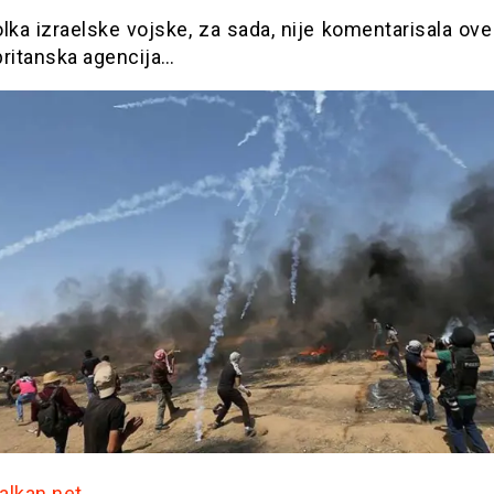
lka izraelske vojske, za sada, nije komentarisala ov
britanska agencija…
Balkan.net