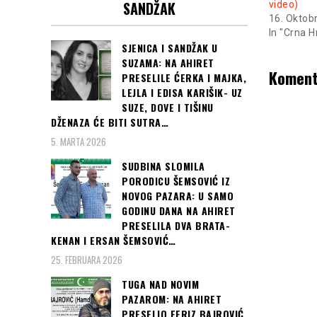
SANDŽAK
video)
16. Oktob
In "Crna H
SJENICA I SANDŽAK U
SUZAMA: NA AHIRET
Koment
PRESELILE ĆERKA I MAJKA,
LEJLA I EDISA KARIŠIK- UZ
SUZE, DOVE I TIŠINU
DŽENAZA ĆE BITI SUTRA…
5. MARTA 2026
SUDBINA SLOMILA
PORODICU ŠEMSOVIĆ IZ
NOVOG PAZARA: U SAMO
GODINU DANA NA AHIRET
PRESELILA DVA BRATA-
KENAN I ERSAN ŠEMSOVIĆ…
25. FEBRUARA 2026
TUGA NAD NOVIM
PAZAROM: NA AHIRET
PRESELIO FERIZ BAJROVIĆ