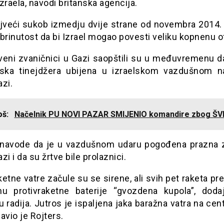
zraela, navodi britanska agencija.
ajveći sukob izmedju dvije strane od novembra 2014. 
brinutost da bi Izrael mogao povesti veliku kopnenu o
veni zvaničnici u Gazi saopštili su u međuvremenu d
nska tinejdžera ubijena u izraelskom vazdušnom 
zi.
još:
Načelnik PU NOVI PAZAR SMIJENIO komandire zbog Š
 navode da je u vazdušnom udaru pogođena prazna 
zi i da su žrtve bile prolaznici.
etne vatre začule su se sirene, ali svih pet raketa pr
u protivraketne baterije “gvozdena kupola”, dod
u radija. Jutros je ispaljena jaka baražna vatra na cent
javio je Rojters.