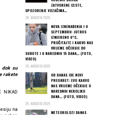
ZATVORENE CESTE,
UPOZORENJE VOZAČIMA…
30. AUGUSTA 2025
NOVA IZNENAĐENJA I U
SEPTEMBRU: JUTROS
IZMJERENO 6°C,
PROČITAJTE I KAKVO NAS
VRIJEME OČEKUJE DO
SUBOTE I U NAREDNIH 15 DANA… (FOTO,
VIDEO)
26. AUGUSTA 2025
, dok su
e rakete
OD DANAS IDE NOVI
PREOKRET: EVO KAKVO
NAS VRIJEME OČEKUJE U
NAREDNIH NEKOLIKO
JE NIKAD
DANA… (FOTO, VIDEO)
25. AUGUSTA 2025
esiju na
METEOROLOZI DANAS