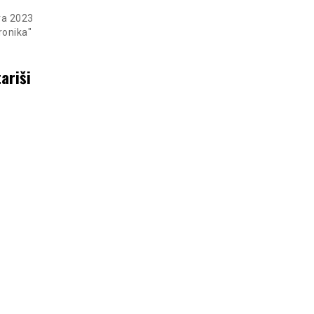
ra 2023
ronika"
ariši