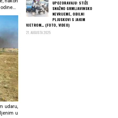
de, nakon
UPOZORAVAJU: STIŽE
 godine…
SNAŽNO GRMLJAVINSKO
NEVRIJEME, OBILNI
PLJUSKOVI S JAKIM
VJETROM… (FOTO, VIDEO)
21. AUGUSTA 2025
m udaru,
aljenim u