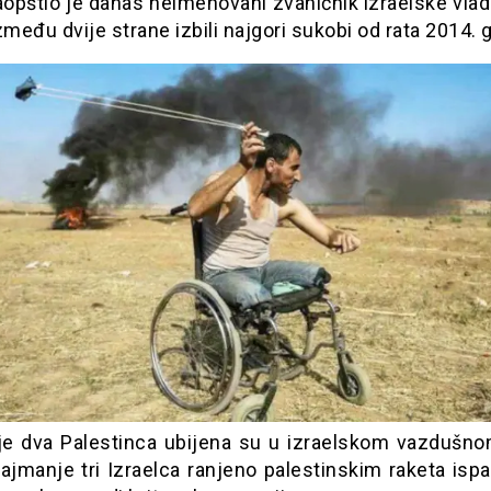
aopštio je danas neimenovani zvaničnik izraelske vla
zmeđu dvije strane izbili najgori sukobi od rata 2014.
e dva Palestinca ubijena su u izraelskom vazdušno
ajmanje tri Izraelca ranjeno palestinskim raketa isp