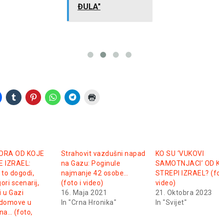
ĐULA"
ORA OD KOJE
Strahovit vazdušni napad
KO SU ‘VUKOVI
 IZRAEL:
na Gazu: Poginule
SAMOTNJACI’ OD 
 to dogodi,
najmanje 42 osobe…
STREPI IZRAEL? (fo
gori scenarij,
(foto i video)
video)
i u Gazi
16. Maja 2021
21. Oktobra 2023
 domove u
In "Crna Hronika"
In "Svijet"
a… (foto,