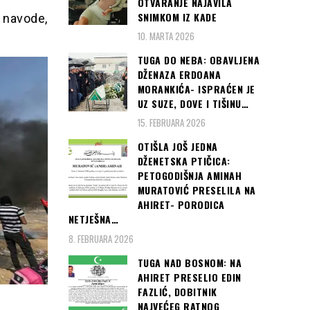
OTVARANJE NAJAVILA
SNIMKOM IZ KADE
e navode,
10. MARTA 2026
TUGA DO NEBA: OBAVLJENA
DŽENAZA ERDOANA
MORANKIĆA- ISPRAĆEN JE
UZ SUZE, DOVE I TIŠINU…
15. FEBRUARA 2026
OTIŠLA JOŠ JEDNA
DŽENETSKA PTIČICA:
PETOGODIŠNJA AMINAH
MURATOVIĆ PRESELILA NA
AHIRET- PORODICA
NETJEŠNA…
8. FEBRUARA 2026
TUGA NAD BOSNOM: NA
AHIRET PRESELIO EDIN
FAZLIĆ, DOBITNIK
NAJVEĆEG RATNOG