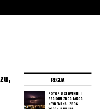
zu,
REGIJA
POTOP U SLOVENIJI I
REGIONU ZBOG JAKOG
NEVREMENA- ZBOG
VODENIH BUJICA