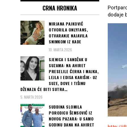
CRNA HRONIKA
Portparo
dodaje 
MIRJANA PAJKOVIĆ
OTVORILA ONLYFANS,
OTVARANJE NAJAVILA
SNIMKOM IZ KADE
10. MARTA 2026
SJENICA I SANDŽAK U
SUZAMA: NA AHIRET
PRESELILE ĆERKA I MAJKA,
LEJLA I EDISA KARIŠIK- UZ
SUZE, DOVE I TIŠINU
DŽENAZA ĆE BITI SUTRA…
5. MARTA 2026
SUDBINA SLOMILA
PORODICU ŠEMSOVIĆ IZ
NOVOG PAZARA: U SAMO
GODINU DANA NA AHIRET
http://i