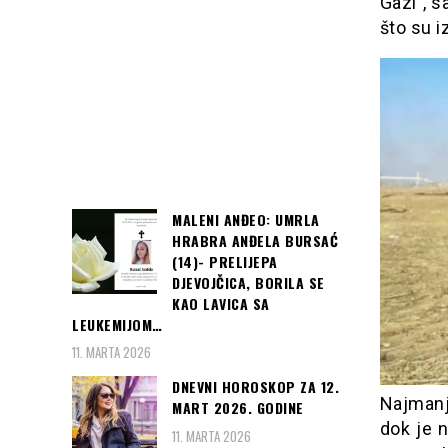
Gazi”, s
što su i
MALENI ANĐEO: UMRLA
HRABRA ANĐELA BURSAĆ
(14)- PRELIJEPA
DJEVOJČICA, BORILA SE
KAO LAVICA SA
LEUKEMIJOM…
11. MARTA 2026
DNEVNI HOROSKOP ZA 12.
Najmanj
MART 2026. GODINE
dok je n
11. MARTA 2026