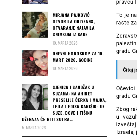
pravcu I
To je n
MIRJANA PAJKOVIĆ
OTVORILA ONLYFANS,
raste za
OTVARANJE NAJAVILA
SNIMKOM IZ KADE
Zdravst
10. MARTA 2026
palesti
gradu Ga
DNEVNI HOROSKOP ZA 10.
MART 2026. GODINE
10. MARTA 2026
Čitaj 
SJENICA I SANDŽAK U
Očevici
SUZAMA: NA AHIRET
gradu Ga
PRESELILE ĆERKA I MAJKA,
LEJLA I EDISA KARIŠIK- UZ
Zbog rak
SUZE, DOVE I TIŠINU
u vazuh
DŽENAZA ĆE BITI SUTRA…
izveštaj
5. MARTA 2026
Izraela, 