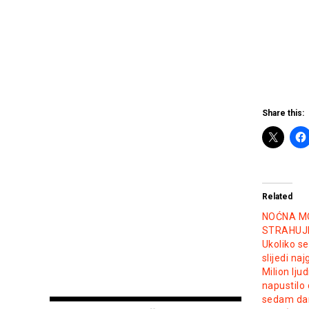
Share this:
Related
NOĆNA M
STRAHUJE
Ukoliko se
slijedi naj
Milion ljud
napustilo
sedam dan