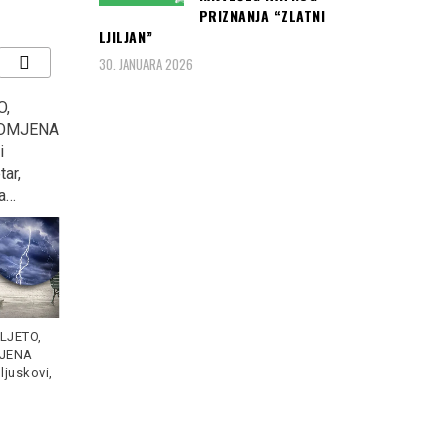
PRIZNANJA “ZLATNI
LJILJAN”
30. JANUARA 2026
O,
Tužilac traži 150 godina
BRAVO ZA SELEKTORA
ROMJENA
zatvora za napadača na
ZMAJEVA SPREMAN SE
i
džamiju u kojoj je ubio 6
ŽRTVOVATI ZA BiH…
tar,
osoba
a…
Bravo za selektora
DANAS je Tužilac u Kanadi
"zmajeva", spreman se
je predložio 150 godina
žrtvovati za BiH: Dule
Read
LJETO,
zatvorske
Read more
more
JENA
ljuskovi,