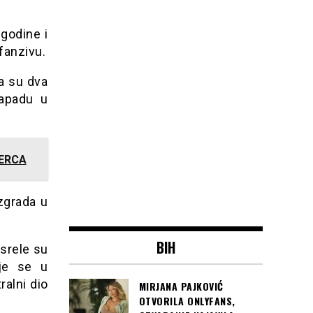
godine i
fanzivu.
a su dva
napadu u
VERCA
zgrada u
BIH
esrele su
aje se u
ralni dio
MIRJANA PAJKOVIĆ
OTVORILA ONLYFANS,