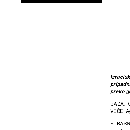
Izraels
pripadn
preko g
GAZA: G
VEĆE: A
STRASNO