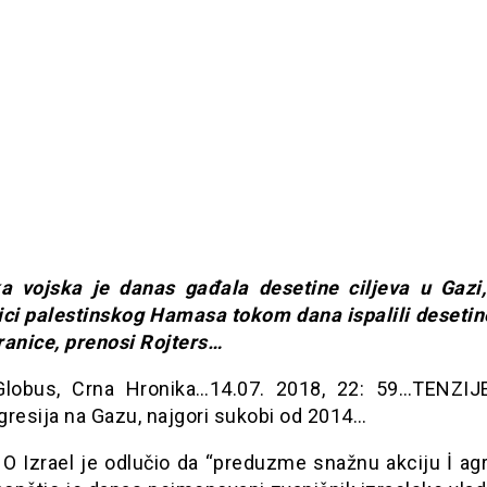
ka vojska je danas gađala desetine ciljeva u Gazi
ici palestinskog Hamasa tokom dana ispalili desetin
ranice, prenosi Rojters…
lobus, Crna Hronika…14.07. 2018, 22: 59…TENZI
gresija na Gazu, najgori sukobi od 2014…
 Izrael je odlučio da “preduzme snažnu akciju İ agr