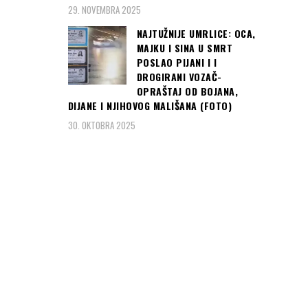
29. NOVEMBRA 2025
NAJTUŽNIJE UMRLICE: OCA,
MAJKU I SINA U SMRT
POSLAO PIJANI I I
DROGIRANI VOZAČ-
OPRAŠTAJ OD BOJANA,
DIJANE I NJIHOVOG MALIŠANA (FOTO)
30. OKTOBRA 2025