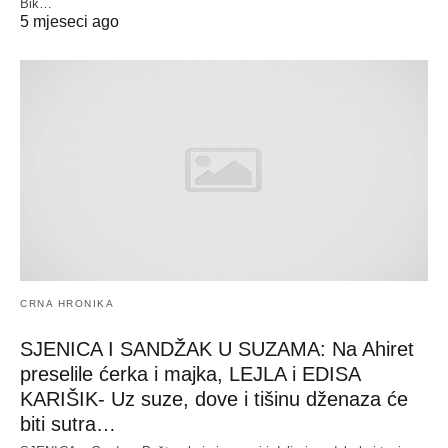
Bik…
5 mjeseci ago
CRNA HRONIKA
SJENICA I SANDŽAK U SUZAMA: Na Ahiret
preselile ćerka i majka, LEJLA i EDISA
KARIŠIK- Uz suze, dove i tišinu dženaza će
biti sutra…