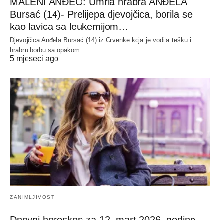
MALENI ANĐEO: Umrla hrabra ANĐELA
Bursać (14)- Prelijepa djevojčica, borila se
kao lavica sa leukemijom…
Djevojčica Anđela Bursać (14) iz Crvenke koja je vodila tešku i
hrabru borbu sa opakom…
5 mjeseci ago
ZANIMLJIVOSTI
Dnevni horoskop za 12. mart 2026. godine