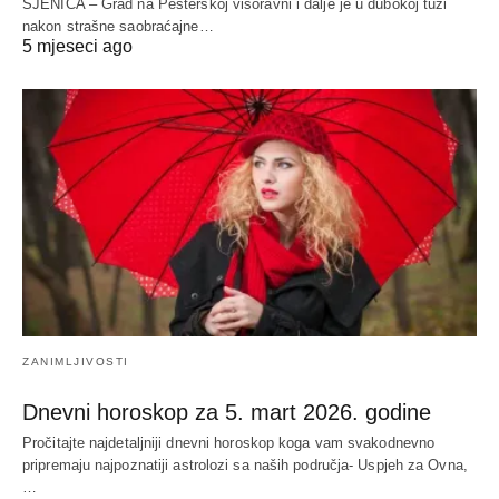
SJENICA – Grad na Pešterskoj visoravni i dalje je u dubokoj tuzi
nakon strašne saobraćajne…
5 mjeseci ago
ZANIMLJIVOSTI
Dnevni horoskop za 5. mart 2026. godine
Pročitajte najdetaljniji dnevni horoskop koga vam svakodnevno
pripremaju najpoznatiji astrolozi sa naših područja- Uspjeh za Ovna,
…