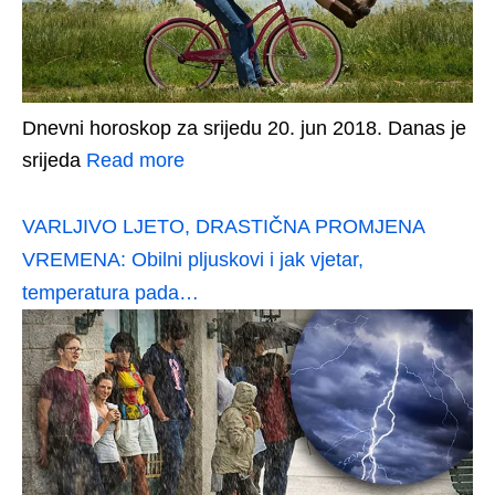
Dnevni horoskop za srijedu 20. jun 2018. Danas je
srijeda
Read more
VARLJIVO LJETO, DRASTIČNA PROMJENA
VREMENA: Obilni pljuskovi i jak vjetar,
temperatura pada…