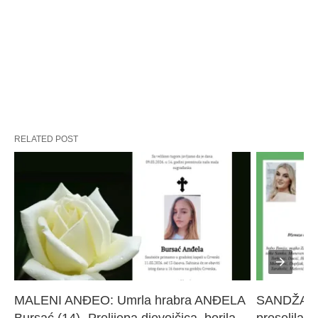
RELATED POST
MALENI ANĐEO: Umrla hrabra ANĐELA 
SANDŽAK I
Bursać (14)- Prelijepa djevojčica, borila 
preselila M