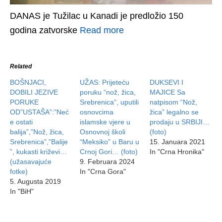
DANAS je Tužilac u Kanadi je predložio 150
godina zatvorske
Read more
Related
BOŠNJACI,
UŽAS: Prijeteću
DUKSEVI I
DOBILI JEZIVE
poruku “nož, žica,
MAJICE Sa
PORUKE
Srebrenica”, uputili
natpisom “Nož,
OD”USTAŠA”:”Neć
osnovcima
žica” legalno se
e ostati
islamske vjere u
prodaju u SRBIJI…
balija”,”Nož, žica,
Osnovnoj školi
(foto)
Srebrenica”,”Balije
“Meksiko” u Baru u
15. Januara 2021
”, kukasti križevi…
Crnoj Gori… (foto)
In "Crna Hronika"
(užasavajuće
9. Februara 2024
fotke)
In "Crna Gora"
5. Augusta 2019
In "BiH"