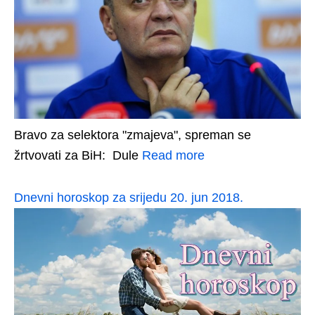
Bravo za selektora "zmajeva", spreman se
žrtvovati za BiH: Dule
Read more
Dnevni horoskop za srijedu 20. jun 2018.