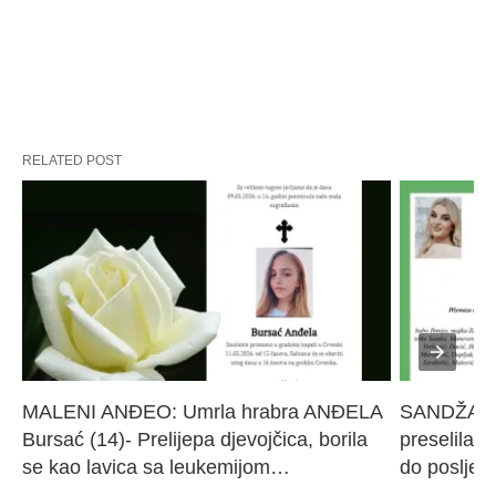
RELATED POST
MALENI ANĐEO: Umrla hrabra ANĐELA 
SANDŽAK I
Bursać (14)- Prelijepa djevojčica, borila 
preselila M
se kao lavica sa leukemijom…
do poslje