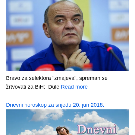
Bravo za selektora "zmajeva", spreman se
žrtvovati za BiH: Dule
Read more
Dnevni horoskop za srijedu 20. jun 2018.