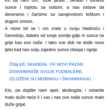
Ko da nam oni, “tobe jarabi”, ukradu i odnesu
sunce i toplotu sa sobom, a nas ostave da
deveramo i čamimo sa sarajevskom teškom i
dugom zimom.
A more bit se i oni vrate u svoju hladnoću i
čamotinju, daleko od svoje zemlje gdje ni sunce ne
grije kao ovo naše. I tako sve dok ne dođe novo
ljeto kad nas sviju zajedno sunce obasja i ogrije.
Čitaj još:
SKANDAL: FK NOVI PAZAR
DISKRIMINIŠE SVOJE FUDBALERE,
IZLOŽENI SU MOBINGU I ŠIKANIRANJU
Eto, pa dojdite nam opet, akobogda, i ostanite
malo duže neće li i vas i nas ovo naše sunce malo
duže grijat.