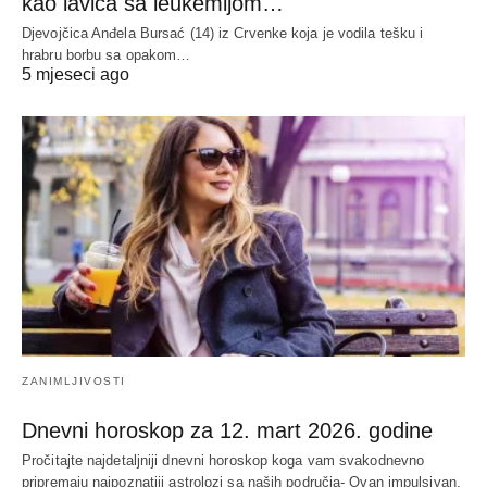
kao lavica sa leukemijom…
Djevojčica Anđela Bursać (14) iz Crvenke koja je vodila tešku i
hrabru borbu sa opakom…
5 mjeseci ago
ZANIMLJIVOSTI
Dnevni horoskop za 12. mart 2026. godine
Pročitajte najdetaljniji dnevni horoskop koga vam svakodnevno
pripremaju najpoznatiji astrolozi sa naših područja- Ovan impulsivan,