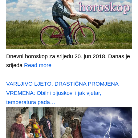
Dnevni horoskop za srijedu 20. jun 2018. Danas je
srijeda
Read more
VARLJIVO LJETO, DRASTIČNA PROMJENA
VREMENA: Obilni pljuskovi i jak vjetar,
temperatura pada…