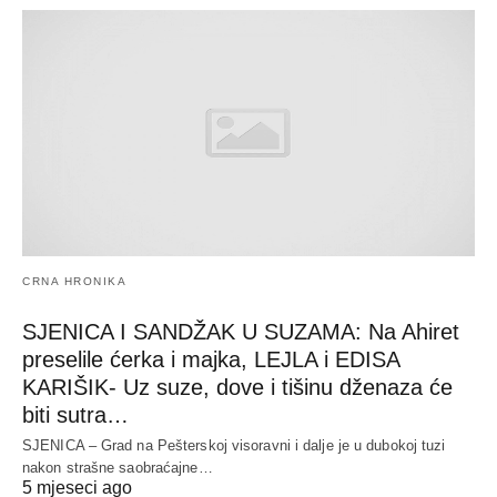
CRNA HRONIKA
SJENICA I SANDŽAK U SUZAMA: Na Ahiret
preselile ćerka i majka, LEJLA i EDISA
KARIŠIK- Uz suze, dove i tišinu dženaza će
biti sutra…
SJENICA – Grad na Pešterskoj visoravni i dalje je u dubokoj tuzi
nakon strašne saobraćajne…
5 mjeseci ago