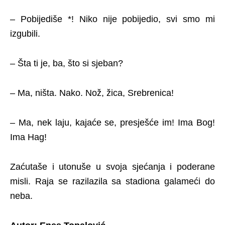
– Pobijediše *! Niko nije pobijedio, svi smo mi
izgubili.
– Šta ti je, ba, što si sjeban?
– Ma, ništa. Nako. Nož, žica, Srebrenica!
– Ma, nek laju, kajaće se, presješće im! Ima Bog!
Ima Hag!
Zaćutaše i utonuše u svoja sjećanja i poderane
misli. Raja se razilazila sa stadiona galameći do
neba.