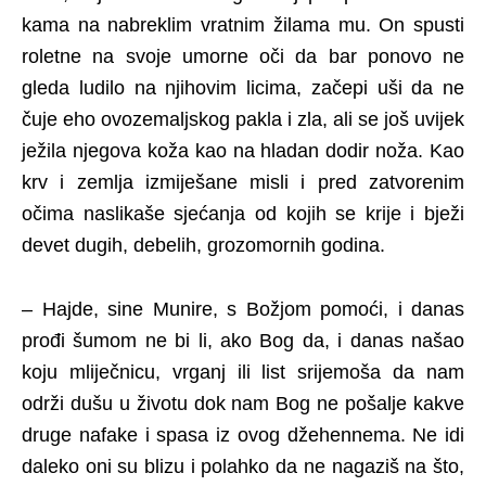
kama na nabreklim vratnim žilama mu. On spusti
roletne na svoje umorne oči da bar ponovo ne
gleda ludilo na njihovim licima, začepi uši da ne
čuje eho ovozemaljskog pakla i zla, ali se još uvijek
ježila njegova koža kao na hladan dodir noža. Kao
krv i zemlja izmiješane misli i pred zatvorenim
očima naslikaše sjećanja od kojih se krije i bježi
devet dugih, debelih, grozomornih godina.
– Hajde, sine Munire, s Božjom pomoći, i danas
prođi šumom ne bi li, ako Bog da, i danas našao
koju mliječnicu, vrganj ili list srijemoša da nam
održi dušu u životu dok nam Bog ne pošalje kakve
druge nafake i spasa iz ovog džehennema. Ne idi
daleko oni su blizu i polahko da ne nagaziš na što,