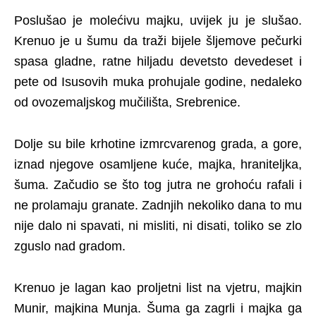
Poslušao je molećivu majku, uvijek ju je slušao.
Krenuo je u šumu da traži bijele šljemove pečurki
spasa gladne, ratne hiljadu devetsto devedeset i
pete od Isusovih muka prohujale godine, nedaleko
od ovozemaljskog mučilišta, Srebrenice.
Dolje su bile krhotine izmrcvarenog grada, a gore,
iznad njegove osamljene kuće, majka, hraniteljka,
šuma. Začudio se što tog jutra ne grohoću rafali i
ne prolamaju granate. Zadnjih nekoliko dana to mu
nije dalo ni spavati, ni misliti, ni disati, toliko se zlo
zguslo nad gradom.
Krenuo je lagan kao proljetni list na vjetru, majkin
Munir, majkina Munja. Šuma ga zagrli i majka ga