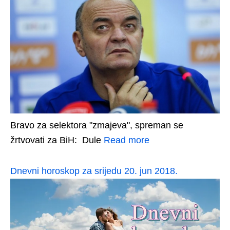
Bravo za selektora "zmajeva", spreman se
žrtvovati za BiH: Dule
Read more
Dnevni horoskop za srijedu 20. jun 2018.