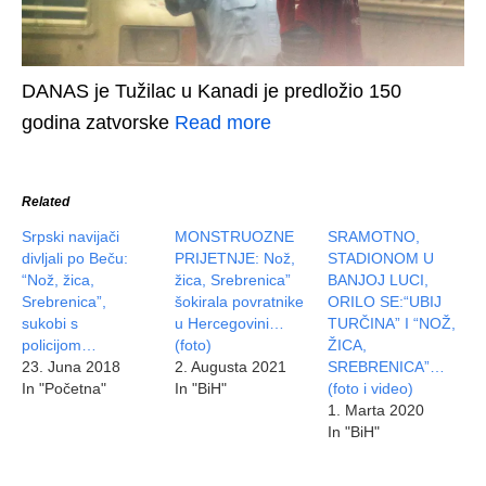
DANAS je Tužilac u Kanadi je predložio 150
godina zatvorske
Read more
Related
Srpski navijači
MONSTRUOZNE
SRAMOTNO,
divljali po Beču:
PRIJETNJE: Nož,
STADIONOM U
“Nož, žica,
žica, Srebrenica”
BANJOJ LUCI,
Srebrenica”,
šokirala povratnike
ORILO SE:“UBIJ
sukobi s
u Hercegovini…
TURČINA” I “NOŽ,
policijom…
(foto)
ŽICA,
23. Juna 2018
2. Augusta 2021
SREBRENICA”…
In "Početna"
In "BiH"
(foto i video)
1. Marta 2020
In "BiH"