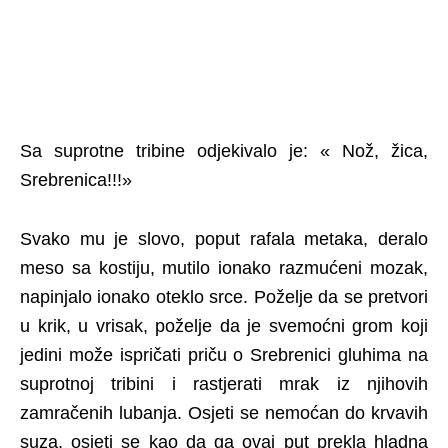
Sa suprotne tribine odjekivalo je: « Nož, žica,
Srebrenica!!!»
Svako mu je slovo, poput rafala metaka, deralo
meso sa kostiju, mutilo ionako razmućeni mozak,
napinjalo ionako oteklo srce. Poželje da se pretvori
u krik, u vrisak, poželje da je svemoćni grom koji
jedini može ispričati priču o Srebrenici gluhima na
suprotnoj tribini i rastjerati mrak iz njihovih
zamračenih lubanja. Osjeti se nemoćan do krvavih
suza, osjeti se kao da ga ovaj put prekla hladna