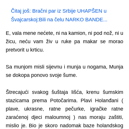
Čitaj još:
Bračni par iz Srbije UHAPŠEN u
Švajcarskoj:Bili na čelu NARKO BANDE...
E, vala mene nećete, ni na kamion, ni pod nož, ni u
žicu, neću vam živ u ruke pa makar se morao
pretvorit u krticu.
Sa munjom misli sijevnu i munja u nogama, Munja
se dokopa ponovo svoje šume.
Štrecajući svakog šuštaja lišća, krenu šumskim
stazicama prema Potočarima. Plavi Holanđani (
plave, ukrasne, ratne pečurke, igračke ratne
zaraćenoj djeci maloumnoj ) nas moraju zaštiti,
mislio je. Bio je skoro nadomak baze holandskog