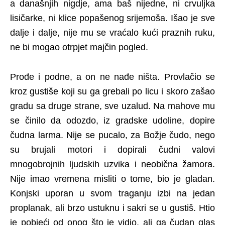
a današnjih nigdje, ama baš nijedne, ni crvuljka
lisičarke, ni klice popašenog srijemoša. Išao je sve
dalje i dalje, nije mu se vraćalo kući praznih ruku,
ne bi mogao otrpjet majčin pogled.
Prođe i podne, a on ne nađe ništa. Provlačio se
kroz gustiše koji su ga grebali po licu i skoro zašao
gradu sa druge strane, sve uzalud. Na mahove mu
se činilo da odozdo, iz gradske udoline, dopire
čudna larma. Nije se pucalo, za Božje čudo, nego
su brujali motori i dopirali čudni valovi
mnogobrojnih ljudskih uzvika i neobična žamora.
Nije imao vremena misliti o tome, bio je gladan.
Konjski uporan u svom traganju izbi na jedan
proplanak, ali brzo ustuknu i sakri se u gustiš. Htio
je pobjeći od onog što je vidio, ali ga čudan glas