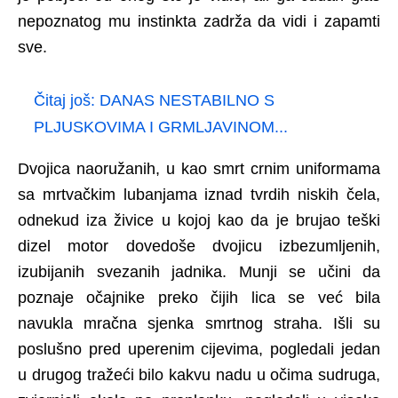
nepoznatog mu instinkta zadrža da vidi i zapamti
sve.
Čitaj još:
DANAS NESTABILNO S
PLJUSKOVIMA I GRMLJAVINOM...
Dvojica naoružanih, u kao smrt crnim uniformama
sa mrtvačkim lubanjama iznad tvrdih niskih čela,
odnekud iza živice u kojoj kao da je brujao teški
dizel motor dovedoše dvojicu izbezumljenih,
izubijanih svezanih jadnika. Munji se učini da
poznaje očajnike preko čijih lica se već bila
navukla mračna sjenka smrtnog straha. Išli su
poslušno pred uperenim cijevima, pogledali jedan
u drugog tražeći bilo kakvu nadu u očima sudruga,