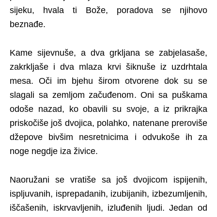
sijeku, hvala ti Bože, poradova se njihovo
beznađe.
Kame sijevnuše, a dva grkljana se zabjelasaše,
zakrkljaše i dva mlaza krvi šiknuše iz uzdrhtala
mesa. Oči im bjehu širom otvorene dok su se
slagali sa zemljom začuđenom. Oni sa puškama
odoše nazad, ko obavili su svoje, a iz prikrajka
priskočiše još dvojica, polahko, natenane preroviše
džepove bivšim nesretnicima i odvukoše ih za
noge negdje iza živice.
Naoružani se vratiše sa još dvojicom ispijenih,
ispljuvanih, isprepadanih, izubijanih, izbezumljenih,
iščašenih, iskrvavljenih, izluđenih ljudi. Jedan od