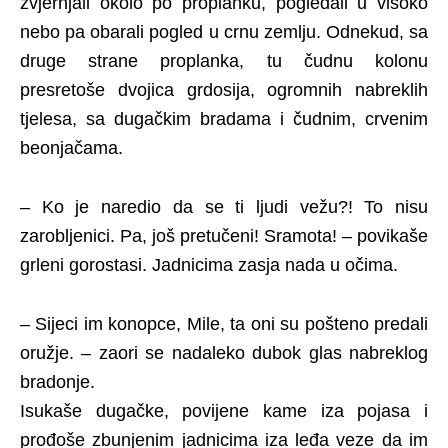
zvjernjali okolo po proplanku, pogledali u visoko
nebo pa obarali pogled u crnu zemlju. Odnekud, sa
druge strane proplanka, tu čudnu kolonu
presretoše dvojica grdosija, ogromnih nabreklih
tjelesa, sa dugačkim bradama i čudnim, crvenim
beonjačama.
– Ko je naredio da se ti ljudi vežu?! To nisu
zarobljenici. Pa, još pretučeni! Sramota! – povikaše
grleni gorostasi. Jadnicima zasja nada u očima.
– Sijeci im konopce, Mile, ta oni su pošteno predali
oružje. – zaori se nadaleko dubok glas nabreklog
bradonje.
Isukaše dugačke, povijene kame iza pojasa i
prođoše zbunjenim jadnicima iza leđa veze da im