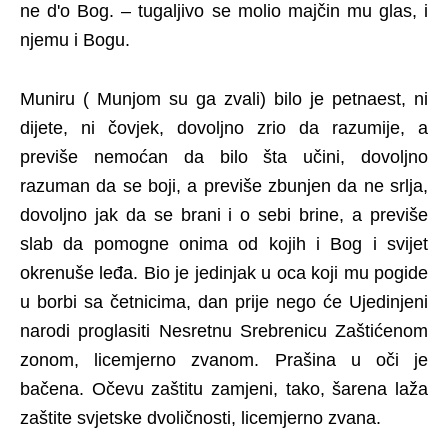
ne d'o Bog. – tugaljivo se molio majčin mu glas, i
njemu i Bogu.
Muniru ( Munjom su ga zvali) bilo je petnaest, ni
dijete, ni čovjek, dovoljno zrio da razumije, a
previše nemoćan da bilo šta učini, dovoljno
razuman da se boji, a previše zbunjen da ne srlja,
dovoljno jak da se brani i o sebi brine, a previše
slab da pomogne onima od kojih i Bog i svijet
okrenuše leđa. Bio je jedinjak u oca koji mu pogide
u borbi sa četnicima, dan prije nego će Ujedinjeni
narodi proglasiti Nesretnu Srebrenicu Zaštićenom
zonom, licemjerno zvanom. Prašina u oči je
bačena. Očevu zaštitu zamjeni, tako, šarena laža
zaštite svjetske dvoličnosti, licemjerno zvana.