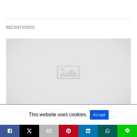
RECENT POSTS
POČETNA
This website uses cookies.
Accept
MALENI ANĐEO: Umrla hrabra ANĐELA
L
Bursać (14)- Prelijepa djevojčica, borila se