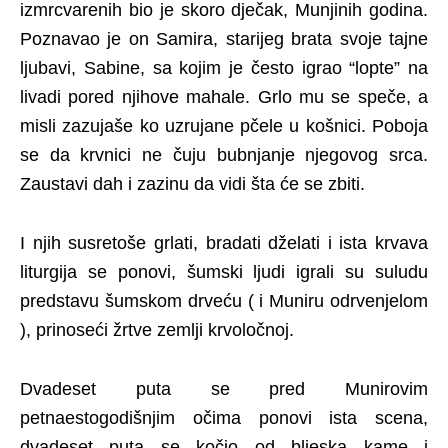
izmrcvarenih bio je skoro dječak, Munjinih godina.
Poznavao je on Samira, starijeg brata svoje tajne
ljubavi, Sabine, sa kojim je često igrao “lopte” na
livadi pored njihove mahale. Grlo mu se speče, a
misli zazujaše ko uzrujane pčele u košnici. Poboja
se da krvnici ne čuju bubnjanje njegovog srca.
Zaustavi dah i zazinu da vidi šta će se zbiti.
I njih susretoše grlati, bradati dželati i ista krvava
liturgija se ponovi, šumski ljudi igrali su suludu
predstavu šumskom drveću ( i Muniru odrvenjelom
), prinoseći žrtve zemlji krvoločnoj.
Dvadeset puta se pred Munirovim
petnaestogodišnjim očima ponovi ista scena,
dvadeset puta se kočio od bljeska kame i