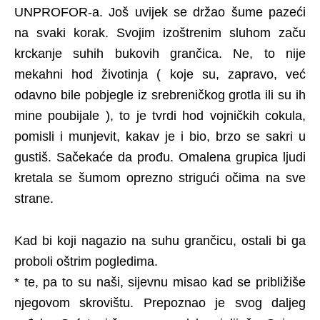
UNPROFOR-a. Još uvijek se držao šume pazeći
na svaki korak. Svojim izoštrenim sluhom začu
krckanje suhih bukovih grančica. Ne, to nije
mekahni hod životinja ( koje su, zapravo, već
odavno bile pobjegle iz srebreničkog grotla ili su ih
mine poubijale ), to je tvrdi hod vojničkih cokula,
pomisli i munjevit, kakav je i bio, brzo se sakri u
gustiš. Sačekaće da prođu. Omalena grupica ljudi
kretala se šumom oprezno strigući očima na sve
strane.
Kad bi koji nagazio na suhu grančicu, ostali bi ga
proboli oštrim pogledima.
* te, pa to su naši, sijevnu misao kad se približiše
njegovom skrovištu. Prepoznao je svog daljeg