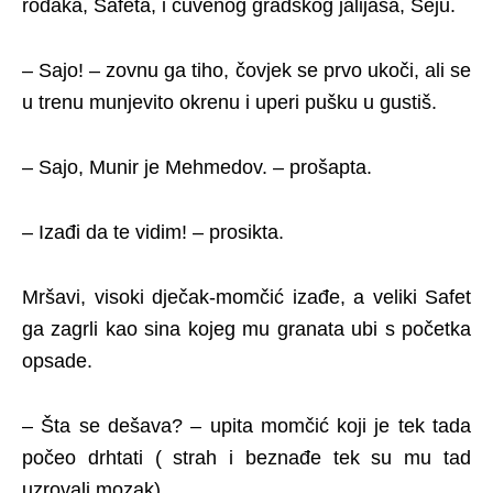
rođaka, Safeta, i čuvenog gradskog jalijaša, Seju.
– Sajo! – zovnu ga tiho, čovjek se prvo ukoči, ali se
u trenu munjevito okrenu i uperi pušku u gustiš.
– Sajo, Munir je Mehmedov. – prošapta.
– Izađi da te vidim! – prosikta.
Mršavi, visoki dječak-momčić izađe, a veliki Safet
ga zagrli kao sina kojeg mu granata ubi s početka
opsade.
– Šta se dešava? – upita momčić koji je tek tada
počeo drhtati ( strah i beznađe tek su mu tad
uzrovali mozak).