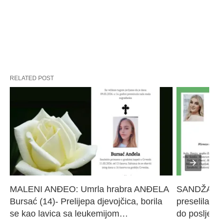
RELATED POST
MALENI ANĐEO: Umrla hrabra ANĐELA 
SANDŽAK I
Bursać (14)- Prelijepa djevojčica, borila 
preselila M
se kao lavica sa leukemijom…
do poslje