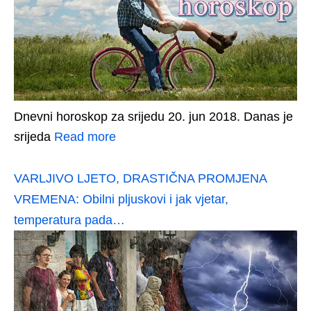
Dnevni horoskop za srijedu 20. jun 2018. Danas je
srijeda
Read more
VARLJIVO LJETO, DRASTIČNA PROMJENA
VREMENA: Obilni pljuskovi i jak vjetar,
temperatura pada…