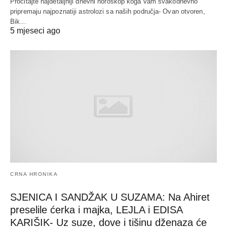
Pročitajte najdetaljniji dnevni horoskop koga vam svakodnevno
pripremaju najpoznatiji astrolozi sa naših područja- Ovan otvoren,
Bik…
5 mjeseci ago
CRNA HRONIKA
SJENICA I SANDŽAK U SUZAMA: Na Ahiret
preselile ćerka i majka, LEJLA i EDISA
KARIŠIK- Uz suze, dove i tišinu dženaza će