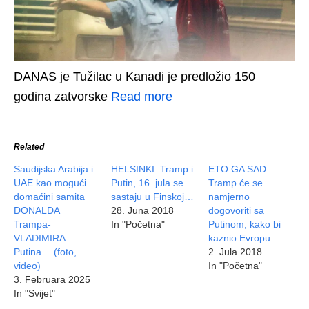
DANAS je Tužilac u Kanadi je predložio 150
godina zatvorske
Read more
Related
Saudijska Arabija i
HELSINKI: Tramp i
ETO GA SAD:
UAE kao mogući
Putin, 16. jula se
Tramp će se
domaćini samita
sastaju u Finskoj…
namjerno
DONALDA
28. Juna 2018
dogovoriti sa
Trampa-
In "Početna"
Putinom, kako bi
VLADIMIRA
kaznio Evropu…
Putina… (foto,
2. Jula 2018
video)
In "Početna"
3. Februara 2025
In "Svijet"