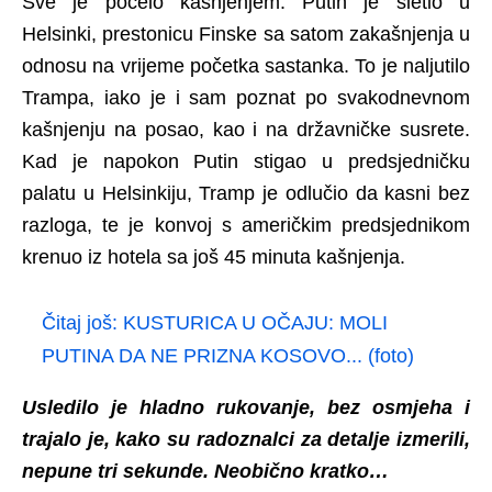
Sve je počelo kašnjenjem. Putin je sletio u
Helsinki, prestonicu Finske sa satom zakašnjenja u
odnosu na vrijeme početka sastanka. To je naljutilo
Trampa, iako je i sam poznat po svakodnevnom
kašnjenju na posao, kao i na državničke susrete.
Kad je napokon Putin stigao u predsjedničku
palatu u Helsinkiju, Tramp je odlučio da kasni bez
razloga, te je konvoj s američkim predsjednikom
krenuo iz hotela sa još 45 minuta kašnjenja.
Čitaj još:
KUSTURICA U OČAJU: MOLI
PUTINA DA NE PRIZNA KOSOVO... (foto)
Usledilo je hladno rukovanje, bez osmjeha i
trajalo je, kako su radoznalci za detalje izmerili,
nepune tri sekunde. Neobično kratko…