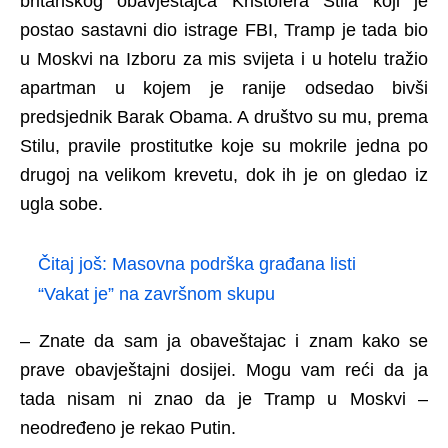
britanskog obavještajca Kristofera Stila koji je
postao sastavni dio istrage FBI, Tramp je tada bio
u Moskvi na Izboru za mis svijeta i u hotelu tražio
apartman u kojem je ranije odsedao bivši
predsjednik Barak Obama. A društvo su mu, prema
Stilu, pravile prostitutke koje su mokrile jedna po
drugoj na velikom krevetu, dok ih je on gledao iz
ugla sobe.
Čitaj još:
Masovna podrška građana listi
“Vakat je” na završnom skupu
– Znate da sam ja obaveštajac i znam kako se
prave obavještajni dosijei. Mogu vam reći da ja
tada nisam ni znao da je Tramp u Moskvi –
neodređeno je rekao Putin.