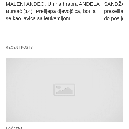
MALENI ANĐEO: Umrla hrabra ANĐELA 
SANDŽAK I
Bursać (14)- Prelijepa djevojčica, borila 
preselila M
se kao lavica sa leukemijom…
do poslje
RECENT POSTS
POČETNA