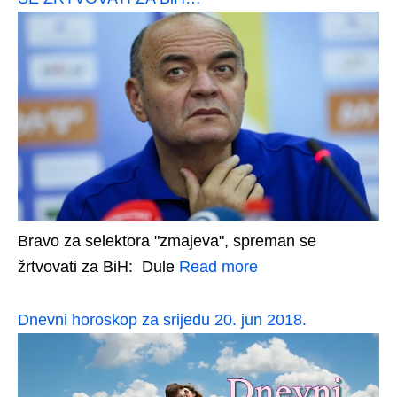
Bravo za selektora "zmajeva", spreman se
žrtvovati za BiH: Dule
Read more
Dnevni horoskop za srijedu 20. jun 2018.