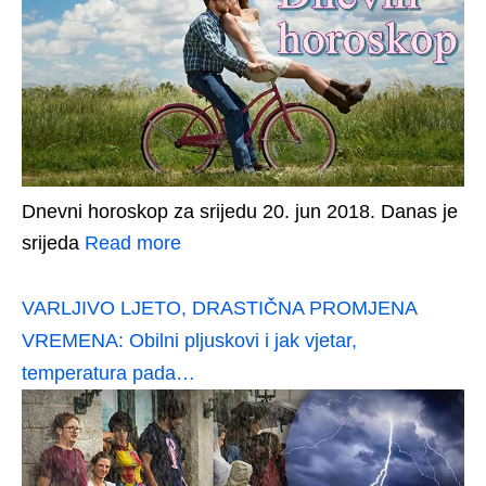
Dnevni horoskop za srijedu 20. jun 2018. Danas je
srijeda
Read more
VARLJIVO LJETO, DRASTIČNA PROMJENA
VREMENA: Obilni pljuskovi i jak vjetar,
temperatura pada…