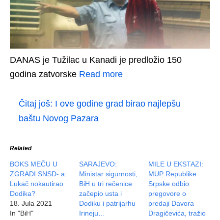
DANAS je Tužilac u Kanadi je predložio 150
godina zatvorske
Read more
Čitaj još:
I ove godine grad birao najlepšu
baštu Novog Pazara
Related
BOKS MEČU U
SARAJEVO:
MILE U EKSTAZI:
ZGRADI SNSD- a:
Ministar sigurnosti,
MUP Republike
Lukač nokautirao
BiH u tri rečenice
Srpske odbio
Dodika?
začepio usta i
pregovore o
18. Jula 2021
Dodiku i patrijarhu
predaji Davora
In "BiH"
Irineju…
Dragičevića, tražio