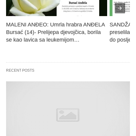
MALENI ANĐEO: Umrla hrabra ANĐELA 
SANDŽAK I
Bursać (14)- Prelijepa djevojčica, borila 
preselila M
se kao lavica sa leukemijom…
do poslje
RECENT POSTS