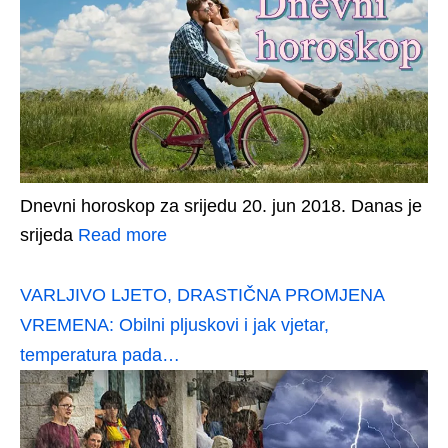
Dnevni horoskop za srijedu 20. jun 2018. Danas je
srijeda
Read more
VARLJIVO LJETO, DRASTIČNA PROMJENA
VREMENA: Obilni pljuskovi i jak vjetar,
temperatura pada…