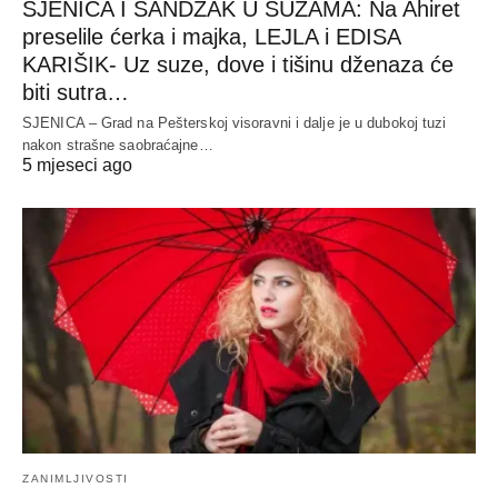
SJENICA I SANDŽAK U SUZAMA: Na Ahiret
preselile ćerka i majka, LEJLA i EDISA
KARIŠIK- Uz suze, dove i tišinu dženaza će
biti sutra…
SJENICA – Grad na Pešterskoj visoravni i dalje je u dubokoj tuzi
nakon strašne saobraćajne…
5 mjeseci ago
ZANIMLJIVOSTI