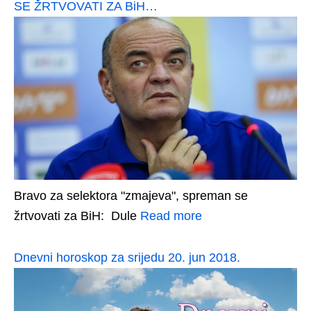
SE ŽRTVOVATI ZA BiH…
Bravo za selektora "zmajeva", spreman se
žrtvovati za BiH: Dule
Read more
Dnevni horoskop za srijedu 20. jun 2018.