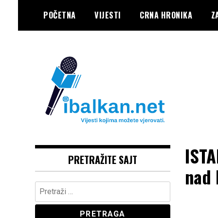
Skip
POČETNA
VIJESTI
CRNA HRONIKA
Z
to
content
Vaše Pravo, Vaš Portal
IBALKAN
ISTA
PRETRAŽITE SAJT
nad
Pretraga: