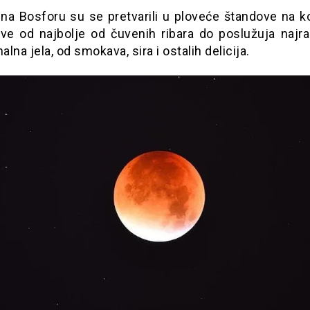
 na Bosforu su se pretvarili u ploveće štandove na k
sve od najbolje od čuvenih ribara do poslužuja najraz
nalna jela, od smokava, sira i ostalih delicija.