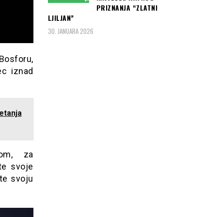
PRIZNANJA “ZLATNI
LJILJAN”
30. JANUARA 2026
 Bosforu,
ec iznad
etanja
om, za
te svoje
ite svoju