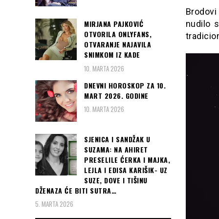
Brodovi
nudilo 
MIRJANA PAJKOVIĆ
OTVORILA ONLYFANS,
tradicio
OTVARANJE NAJAVILA
SNIMKOM IZ KADE
10. MARTA 2026
DNEVNI HOROSKOP ZA 10.
MART 2026. GODINE
10. MARTA 2026
SJENICA I SANDŽAK U
SUZAMA: NA AHIRET
PRESELILE ĆERKA I MAJKA,
LEJLA I EDISA KARIŠIK- UZ
SUZE, DOVE I TIŠINU
DŽENAZA ĆE BITI SUTRA…
5. MARTA 2026