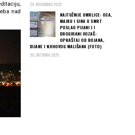
ditaciju,
29. NOVEMBRA 2025
neba nad
NAJTUŽNIJE UMRLICE: OCA,
MAJKU I SINA U SMRT
POSLAO PIJANI I I
DROGIRANI VOZAČ-
OPRAŠTAJ OD BOJANA,
DIJANE I NJIHOVOG MALIŠANA (FOTO)
30. OKTOBRA 2025