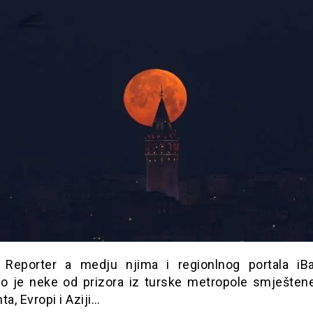
Reporter a medju njima i regionlnog portala iBa
žio je neke od prizora iz turske metropole smješten
ta, Evropi i Aziji…