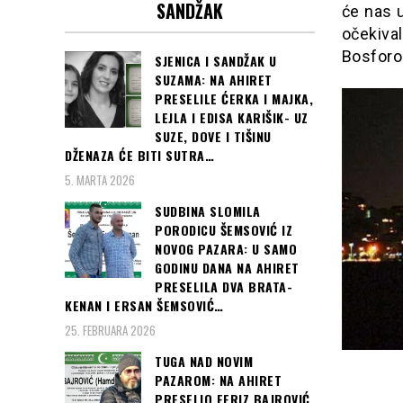
SANDŽAK
će nas u
očekiva
Bosfor
SJENICA I SANDŽAK U
SUZAMA: NA AHIRET
PRESELILE ĆERKA I MAJKA,
LEJLA I EDISA KARIŠIK- UZ
SUZE, DOVE I TIŠINU
DŽENAZA ĆE BITI SUTRA…
5. MARTA 2026
SUDBINA SLOMILA
PORODICU ŠEMSOVIĆ IZ
NOVOG PAZARA: U SAMO
GODINU DANA NA AHIRET
PRESELILA DVA BRATA-
KENAN I ERSAN ŠEMSOVIĆ…
25. FEBRUARA 2026
TUGA NAD NOVIM
PAZAROM: NA AHIRET
PRESELIO FERIZ BAJROVIĆ