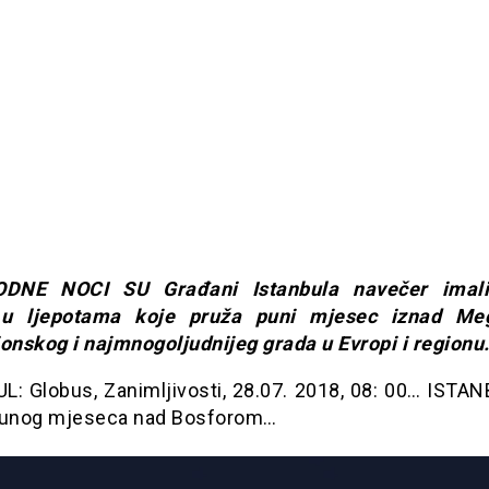
DNE NOCI SU Građani Istanbula navečer imali 
i u ljepotama koje pruža puni mjesec iznad Meg
ionskog i najmnogoljudnijeg grada u Evropi i regionu.
L: Globus, Zanimljivosti, 28.07. 2018, 08: 00… ISTANB
punog mjeseca nad Bosforom…