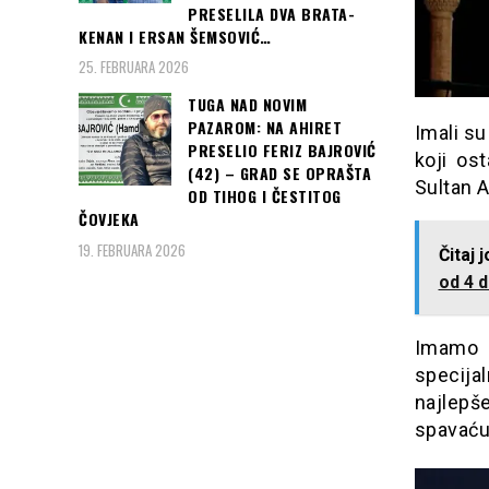
PRESELILA DVA BRATA-
KENAN I ERSAN ŠEMSOVIĆ…
25. FEBRUARA 2026
TUGA NAD NOVIM
PAZAROM: NA AHIRET
Imali su
PRESELIO FERIZ BAJROVIĆ
koji os
(42) – GRAD SE OPRAŠTA
Sultan 
OD TIHOG I ČESTITOG
ČOVJEKA
19. FEBRUARA 2026
Čitaj 
od 4 d
Imamo
specija
najlepše
spavaću