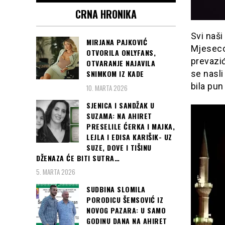
CRNA HRONIKA
Svi naši
MIRJANA PAJKOVIĆ
Mjeseco
OTVORILA ONLYFANS,
prevaziđ
OTVARANJE NAJAVILA
SNIMKOM IZ KADE
se nasli
bila pu
10. MARTA 2026
SJENICA I SANDŽAK U
SUZAMA: NA AHIRET
PRESELILE ĆERKA I MAJKA,
LEJLA I EDISA KARIŠIK- UZ
SUZE, DOVE I TIŠINU
DŽENAZA ĆE BITI SUTRA…
5. MARTA 2026
SUDBINA SLOMILA
PORODICU ŠEMSOVIĆ IZ
NOVOG PAZARA: U SAMO
GODINU DANA NA AHIRET