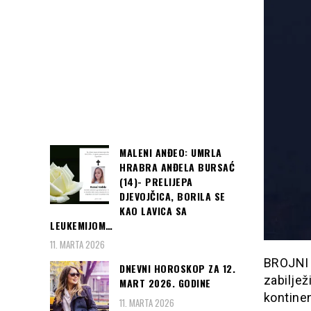
MALENI ANĐEO: UMRLA
HRABRA ANĐELA BURSAĆ
(14)- PRELIJEPA
DJEVOJČICA, BORILA SE
KAO LAVICA SA
LEUKEMIJOM…
11. MARTA 2026
BROJNI 
DNEVNI HOROSKOP ZA 12.
zabilje
MART 2026. GODINE
kontinen
11. MARTA 2026