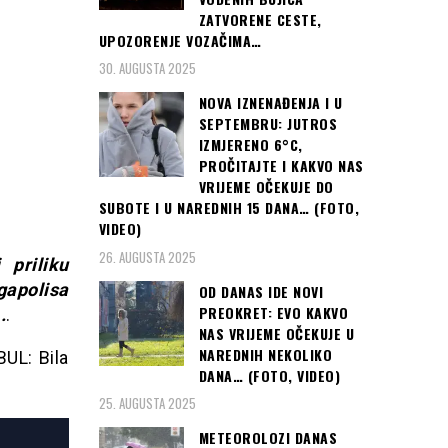
ZATVORENE CESTE,
UPOZORENJE VOZAČIMA…
30. AUGUSTA 2025
NOVA IZNENAĐENJA I U
SEPTEMBRU: JUTROS
IZMJERENO 6°C,
PROČITAJTE I KAKVO NAS
VRIJEME OČEKUJE DO
SUBOTE I U NAREDNIH 15 DANA… (FOTO,
VIDEO)
26. AUGUSTA 2025
priliku
apolisa
OD DANAS IDE NOVI
PREOKRET: EVO KAKVO
.
.
NAS VRIJEME OČEKUJE U
NAREDNIH NEKOLIKO
UL: Bila
DANA… (FOTO, VIDEO)
25. AUGUSTA 2025
METEOROLOZI DANAS