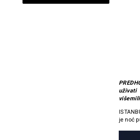
PREDHO
uživat
višemil
ISTANBU
je noć 