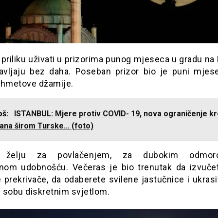
 priliku uživati u prizorima punog mjeseca u gradu na
tavljaju bez daha. Poseban prizor bio je puni mjes
Ahmetove džamije.
još:
ISTANBUL: Mjere protiv COVID- 19, nova ograničenje kr
ana širom Turske... (foto)
 želju za povlačenjem, za dubokim odmor
lnom udobnošću. Večeras je bio trenutak da izvuče
 prekrivače, da odaberete svilene jastučnice i ukras
 sobu diskretnim svjetlom.