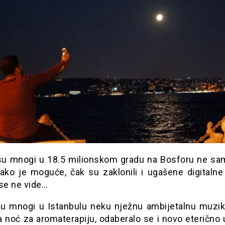
 su mnogi u 18.5 milionskom gradu na Bosforu ne sa
 ako je moguće, čak su zaklonili i ugašene digitalne
 se ne vide…
 su mnogi u Istanbulu neku nježnu ambijetalnu muzik
la noć za aromaterapiju, odaberalo se i novo eterično 