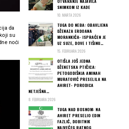
OTVARANJE NAJAVILA
SNIMKOM IZ KADE
10. MARTA 2026
TUGA DO NEBA: OBAVLJENA
ija da
DŽENAZA ERDOANA
koji su
MORANKIĆA- ISPRAĆEN JE
dne noći
UZ SUZE, DOVE I TIŠINU…
15. FEBRUARA 2026
OTIŠLA JOŠ JEDNA
DŽENETSKA PTIČICA:
PETOGODIŠNJA AMINAH
MURATOVIĆ PRESELILA NA
AHIRET- PORODICA
NETJEŠNA…
8. FEBRUARA 2026
TUGA NAD BOSNOM: NA
AHIRET PRESELIO EDIN
FAZLIĆ, DOBITNIK
NAJVEĆEG RATNOG