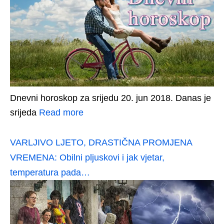
Dnevni horoskop za srijedu 20. jun 2018. Danas je
srijeda
Read more
VARLJIVO LJETO, DRASTIČNA PROMJENA
VREMENA: Obilni pljuskovi i jak vjetar,
temperatura pada…