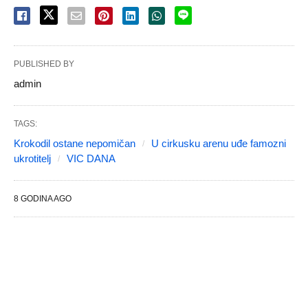
PUBLISHED BY
admin
TAGS:
Krokodil ostane nepomičan
U cirkusku arenu uđe famozni
ukrotitelj
VIC DANA
8 GODINA AGO