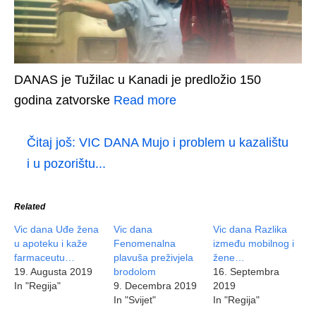
DANAS je Tužilac u Kanadi je predložio 150
godina zatvorske
Read more
Čitaj još:
VIC DANA Mujo i problem u kazalištu
i u pozorištu...
Related
Vic dana Uđe žena
Vic dana
Vic dana Razlika
u apoteku i kaže
Fenomenalna
između mobilnog i
farmaceutu…
plavuša preživjela
žene…
19. Augusta 2019
brodolom
16. Septembra
In "Regija"
9. Decembra 2019
2019
In "Svijet"
In "Regija"