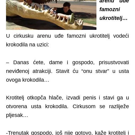
arenu uđe
famozni
ukrotitelj…
U cirkusku arenu uđe famozni ukrotitelj vodeći
krokodila na uzici:
– Danas ćete, dame i gospodo, prisustvovati
neviđenoj atrakciji. Stavit ću “onu stvar” u usta
ovoga krokodila…
Krotitelj otkopča hlače, izvadi penis i stavi ga u
otvorena usta krokodila. Cirkusom se razliježe
pljesak…
-Trenutak gospodo, još nije gotovo, kaže krotitelj i