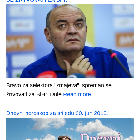
Bravo za selektora "zmajeva", spreman se
žrtvovati za BiH: Dule
Read more
Dnevni horoskop za srijedu 20. jun 2018.