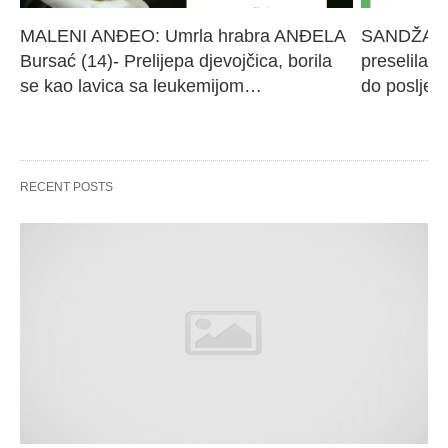
MALENI ANĐEO: Umrla hrabra ANĐELA 
SANDŽAK I
Bursać (14)- Prelijepa djevojčica, borila 
preselila M
se kao lavica sa leukemijom…
do poslje
RECENT POSTS