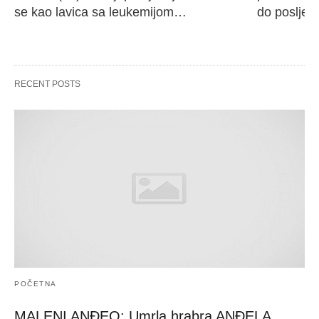
se kao lavica sa leukemijom…
do poslje
RECENT POSTS
POČETNA
MALENI ANĐEO: Umrla hrabra ANĐELA