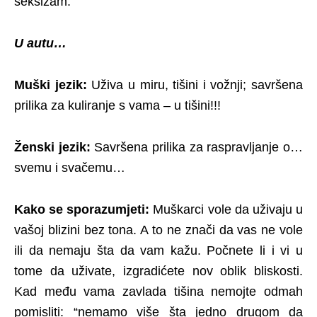
seksizam.
U autu…
Muški jezik:
Uživa u miru, tišini i vožnji; savršena
prilika za kuliranje s vama – u tišini!!!
Ženski jezik:
Savršena prilika za raspravljanje o…
svemu i svačemu…
Kako se sporazumjeti:
Muškarci vole da uživaju u
vašoj blizini bez tona. A to ne znači da vas ne vole
ili da nemaju šta da vam kažu. Počnete li i vi u
tome da uživate, izgradićete nov oblik bliskosti.
Kad među vama zavlada tišina nemojte odmah
pomisliti: “nemamo više šta jedno drugom da