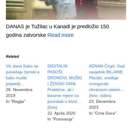
DANAS je Tužilac u Kanadi je predložio 150
godina zatvorske
Read more
Related
Vic dana Kako se
DIGITALNI
ADNAN Čirgić: Kad
ponašaju ženski a
PASOŠI,
savjetnik BILJANE
kako muški
DRONOVI, MUŠKI
Plavšić, uređuje
prijatelji…
I ŽENSKI DANI:
crnogorski
26. Novembra
Praktične, ali i
obrazovni sistem…
2019
bizarne mjere za
(foto, video)
In "Regija"
povratak u život…
23. Decembra
(foto)
2023
22. Aprila 2020
In "Crna Gora"
In "Putovanja"