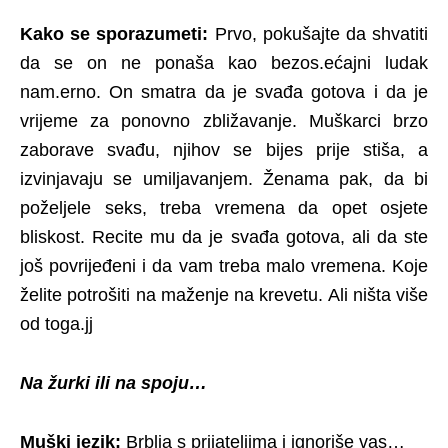
Kako se sporazumeti:
Prvo, pokušajte da shvatiti
da se on ne ponaša kao bezos.ećajni ludak
nam.erno. On smatra da je svađa gotova i da je
vrijeme za ponovno zbližavanje. Muškarci brzo
zaborave svađu, njihov se bijes prije stiša, a
izvinjavaju se umiljavanjem. Ženama pak, da bi
poželjele seks, treba vremena da opet osjete
bliskost. Recite mu da je svađa gotova, ali da ste
još povrijeđeni i da vam treba malo vremena. Koje
želite potrošiti na maženje na krevetu. Ali ništa više
od toga.jj
Na žurki ili na spoju…
Muški jezik:
Brblja s prijateljima i ignoriše vas…