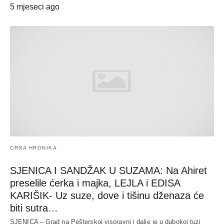
5 mjeseci ago
CRNA HRONIKA
SJENICA I SANDŽAK U SUZAMA: Na Ahiret
preselile ćerka i majka, LEJLA i EDISA
KARIŠIK- Uz suze, dove i tišinu dženaza će
biti sutra…
SJENICA – Grad na Pešterskoj visoravni i dalje je u dubokoj tuzi