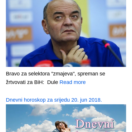
Bravo za selektora "zmajeva", spreman se
žrtvovati za BiH: Dule
Read more
Dnevni horoskop za srijedu 20. jun 2018.