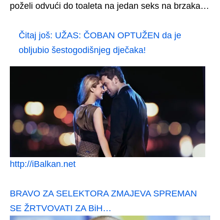
poželi odvući do toaleta na jedan seks na brzaka…
Čitaj još:
UŽAS: ČOBAN OPTUŽEN da je
obljubio šestogodišnjeg dječaka!
http://iBalkan.net
BRAVO ZA SELEKTORA ZMAJEVA SPREMAN
SE ŽRTVOVATI ZA BiH…