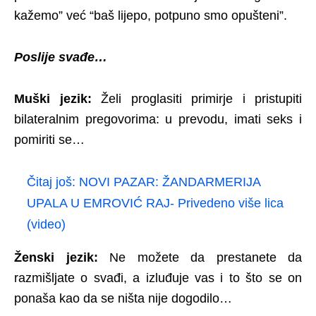
kažemo” već “baš lijepo, potpuno smo opušteni”.
Poslije svađe…
Muški jezik:
Želi proglasiti primirje i pristupiti
bilateralnim pregovorima: u prevodu, imati seks i
pomiriti se…
Čitaj još:
NOVI PAZAR: ŽANDARMERIJA
UPALA U EMROVIĆ RAJ- Privedeno više lica
(video)
Ženski jezik:
Ne možete da prestanete da
razmišljate o svađi, a izluđuje vas i to što se on
ponaša kao da se ništa nije dogodilo…