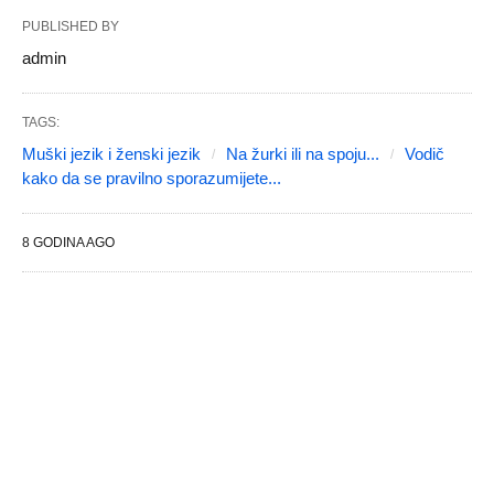
PUBLISHED BY
admin
TAGS:
Muški jezik i ženski jezik
Na žurki ili na spoju...
Vodič
kako da se pravilno sporazumijete...
8 GODINA AGO