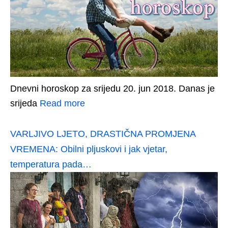
Dnevni horoskop za srijedu 20. jun 2018. Danas je
srijeda
Read more
VARLJIVO LJETO, DRASTIČNA PROMJENA
VREMENA: Obilni pljuskovi i jak vjetar,
temperatura pada…