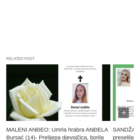
RELATED POST
MALENI ANĐEO: Umrla hrabra ANĐELA 
SANDŽAK I
Bursać (14)- Prelijepa djevojčica, borila 
preselila M