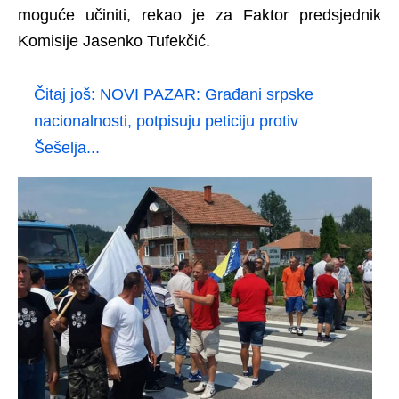
moguće učiniti, rekao je za Faktor predsjednik
Komisije Jasenko Tufekčić.
Čitaj još:
NOVI PAZAR: Građani srpske
nacionalnosti, potpisuju peticiju protiv
Šešelja...