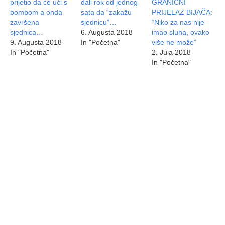
prijetio da će ući s
dali rok od jednog
GRANIČNI
bombom a onda
sata da “zakažu
PRIJELAZ BIJAČA:
završena
sjednicu”…
“Niko za nas nije
sjednica…
6. Augusta 2018
imao sluha, ovako
9. Augusta 2018
In "Početna"
više ne može”
In "Početna"
2. Jula 2018
In "Početna"