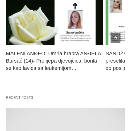
MALENI ANĐEO: Umrla hrabra ANĐELA 
SANDŽAK I
Bursać (14)- Prelijepa djevojčica, borila 
preselila M
se kao lavica sa leukemijom…
do poslje
RECENT POSTS