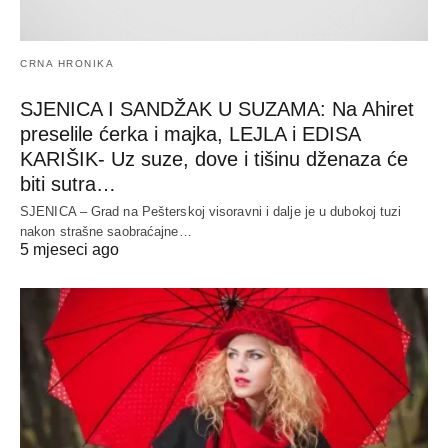
CRNA HRONIKA
SJENICA I SANDŽAK U SUZAMA: Na Ahiret
preselile ćerka i majka, LEJLA i EDISA
KARIŠIK- Uz suze, dove i tišinu dženaza će
biti sutra…
SJENICA – Grad na Pešterskoj visoravni i dalje je u dubokoj tuzi
nakon strašne saobraćajne…
5 mjeseci ago