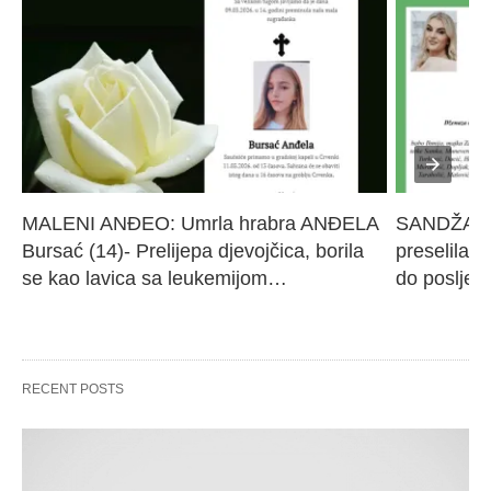
MALENI ANĐEO: Umrla hrabra ANĐELA 
SANDŽAK I
Bursać (14)- Prelijepa djevojčica, borila 
preselila M
se kao lavica sa leukemijom…
do poslje
RECENT POSTS