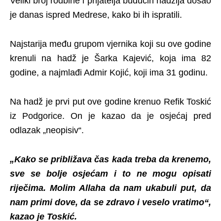
Veliki broj rodbine i prijatelja budućih hadžija došao
je danas ispred Medrese, kako bi ih ispratili.
Najstarija među grupom vjernika koji su ove godine
krenuli na hadž je Šarka Kajević, koja ima 82
godine, a najmlađi Admir Kojić, koji ima 31 godinu.
Na hadž je prvi put ove godine krenuo Refik Toskić
iz Podgorice. On je kazao da je osjećaj pred
odlazak „neopisiv“.
„Kako se približava čas kada treba da krenemo,
sve se bolje osjećam i to ne mogu opisati
riječima. Molim Allaha da nam ukabuli put, da
nam primi dove, da se zdravo i veselo vratimo“,
kazao je Toskić.