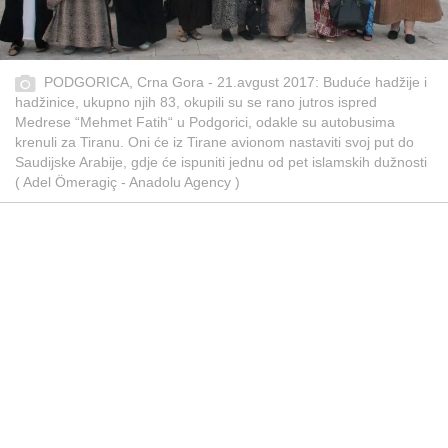
PODGORICA, Crna Gora - 21.avgust 2017: Buduće hadžije i
hadžinice, ukupno njih 83, okupili su se rano jutros ispred
Medrese “Mehmet Fatih“ u Podgorici, odakle su autobusima
krenuli za Tiranu. Oni će iz Tirane avionom nastaviti svoj put do
Saudijske Arabije, gdje će ispuniti jednu od pet islamskih dužnosti
( Adel Ömeragiç - Anadolu Agency )