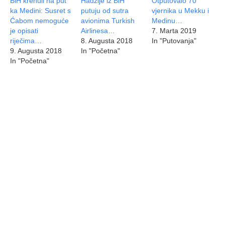
BiH krenuli na put
Hadžije iz BiH
Otputovalo 70
ka Medini: Susret s
putuju od sutra
vjernika u Mekku i
Ćabom nemoguće
avionima Turkish
Medinu…
je opisati
Airlinesa…
7. Marta 2019
riječima…
8. Augusta 2018
In "Putovanja"
9. Augusta 2018
In "Početna"
In "Početna"