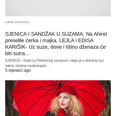
CRNA HRONIKA
SJENICA I SANDŽAK U SUZAMA: Na Ahiret
preselile ćerka i majka, LEJLA i EDISA
KARIŠIK- Uz suze, dove i tišinu dženaza će
biti sutra…
SJENICA – Grad na Pešterskoj visoravni i dalje je u dubokoj tuzi
nakon strašne saobraćajne…
5 mjeseci ago