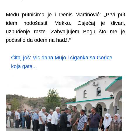
Među putnicima je i Denis Martinović: „Prvi put
idem hodošastiti Mekku. Osjećaj je divan,
uzbuđenje raste. Zahvaljujem Bogu što me je
počastio da odem na hadž.“
Čitaj još:
Vic dana Mujo i ciganka sa Gorice
koja gata...