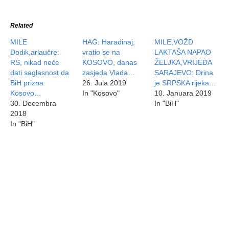
Related
MILE
HAG: Haradinaj,
MILE,VOŽD
Dodik,arlaučre:
vratio se na
LAKTAŠA NAPAO
RS, nikad neće
KOSOVO, danas
ŽELJKA,VRIJEĐA
dati saglasnost da
zasjeda Vlada…
SARAJEVO: Drina
BiH prizna
26. Jula 2019
je SRPSKA rijeka…
Kosovo…
In "Kosovo"
10. Januara 2019
30. Decembra
In "BiH"
2018
In "BiH"