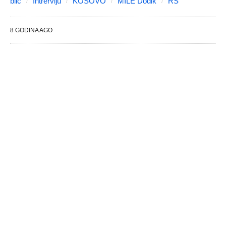
blic
Intrerviju
KOSOVO
MILE Dodik
RS
8 GODINA AGO