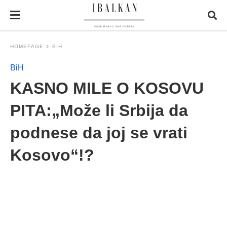
HOMEPAGE
BIH
BiH
KASNO MILE O KOSOVU
PITA:„Može li Srbija da
podnese da joj se vrati
Kosovo“!?