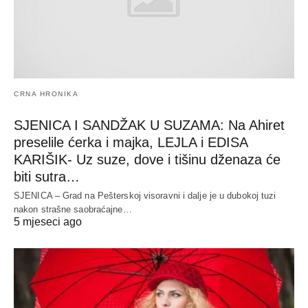
CRNA HRONIKA
SJENICA I SANDŽAK U SUZAMA: Na Ahiret
preselile ćerka i majka, LEJLA i EDISA
KARIŠIK- Uz suze, dove i tišinu dženaza će
biti sutra…
SJENICA – Grad na Pešterskoj visoravni i dalje je u dubokoj tuzi
nakon strašne saobraćajne…
5 mjeseci ago