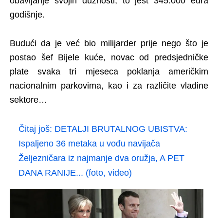
obavljanje svojih dužnosti, to jest 345.000 eura
godišnje.
Budući da je već bio milijarder prije nego što je
postao šef Bijele kuće, novac od predsjedničke
plate svaka tri mjeseca poklanja američkim
nacionalnim parkovima, kao i za različite vladine
sektore…
Čitaj još:
DETALJI BRUTALNOG UBISTVA:
Ispaljeno 36 metaka u vođu navijača
Željezničara iz najmanje dva oružja, A PET
DANA RANIJE... (foto, video)