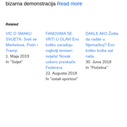
bizarna demonstracija
Read more
Related
VIC O SMAKU
FANOVIMA SE
DAKLE AKO Želite
SVIJETA: Sreli se
VRTI U GLAVI Evo
da radite u
Merkelova, Putin i
koliko zarađuju
Njemačkoj? Evo
Tramp
najbolji teniseri
koliko košta sat
1. Maja 2019
svijeta! Novak
rada…
In "Svijet"
uskoro preskače
30. Juna 2018
Federera
In "Početna"
22. Augusta 2018
In "ostali sportovi"