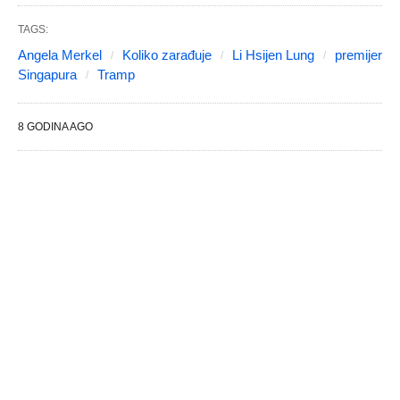
TAGS:
Angela Merkel
Koliko zarađuje
Li Hsijen Lung
premijer
Singapura
Tramp
8 GODINA AGO