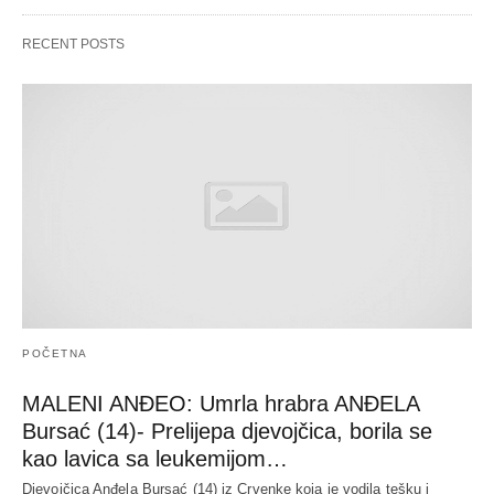
RECENT POSTS
POČETNA
MALENI ANĐEO: Umrla hrabra ANĐELA
Bursać (14)- Prelijepa djevojčica, borila se
kao lavica sa leukemijom…
Djevojčica Anđela Bursać (14) iz Crvenke koja je vodila tešku i