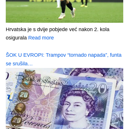
Hrvatska je s dvije pobjede već nakon 2. kola
osigurala
Read more
ŠOK U EVROPI: Trampov “tornado napada”, funta
se srušila…