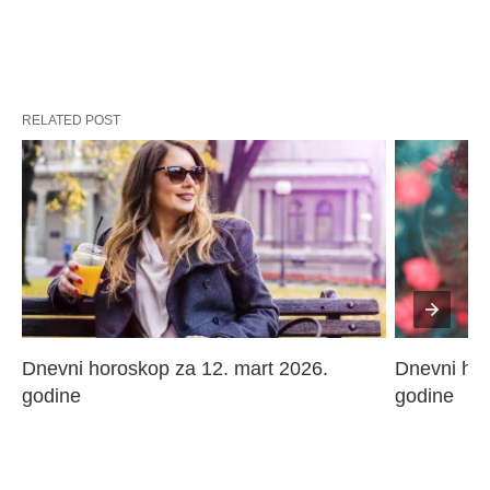
RELATED POST
Dnevni horoskop za 12. mart 2026. 
Dnevni hor
godine
godine