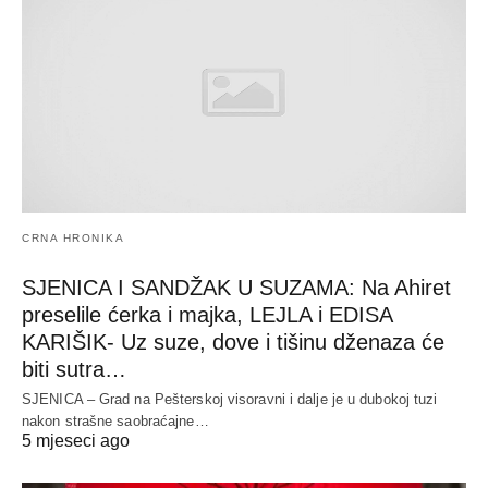
CRNA HRONIKA
SJENICA I SANDŽAK U SUZAMA: Na Ahiret
preselile ćerka i majka, LEJLA i EDISA
KARIŠIK- Uz suze, dove i tišinu dženaza će
biti sutra…
SJENICA – Grad na Pešterskoj visoravni i dalje je u dubokoj tuzi
nakon strašne saobraćajne…
5 mjeseci ago