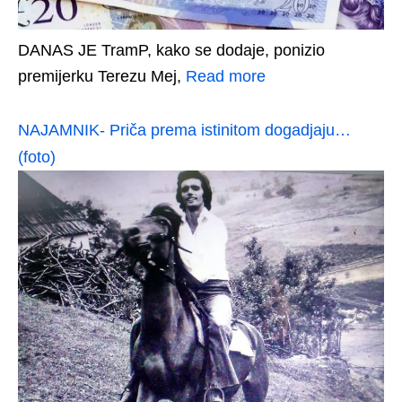
DANAS JE TramP, kako se dodaje, ponizio
premijerku Terezu Mej,
Read more
NAJAMNIK- Priča prema istinitom dogadjaju…
(foto)